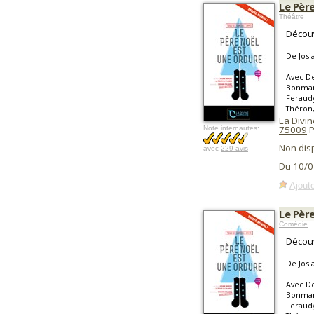
Le Pèr
Théâtre
Découvr
De Josi
Avec De
Bonmart
Feraudy
Théron,
La Divin
75009
P
Note internautes:
Non dis
avec
229 avis
Du 10/0
Ajoute
Le Pèr
Comédie
Découvr
De Josi
Avec De
Bonmart
Feraudy