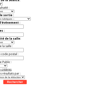
 de la Séance:
Jusqu'à -57%
uhaité :
e sortie :
 d'événement :
es :
té de la salle:
la salle :
u code postal :
 Public :
 critères
es résultats par :