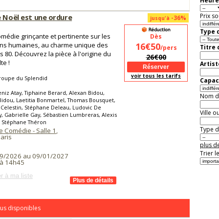
Heure
Prix so
e Noël est une ordure
-36%
jusqu'à
Type d
médie grinçante et pertinente sur les
Dès
ons humaines, au charme unique des
16€50
Titre
/pers
 80. Découvrez la pièce à l'origine du
26€00
te !
Artist
voir tous les tarifs
roupe du Splendid
Capaci
niz Atay, Tiphaine Berard, Alexan Bidou,
Nom de 
Bidou, Laetitia Bonmartel, Thomas Bousquet,
 Celestin, Stéphane Deleau, Ludovic De
Ville o
, Gabrielle Gay, Sébastien Lumbreras, Alexis
, Stéphane Théron
Type de
e Comédie - Salle 1
,
aris
plus de
Trier l
9/2026 au 09/01/2027
à 14h45
r à ma liste
us disponibles