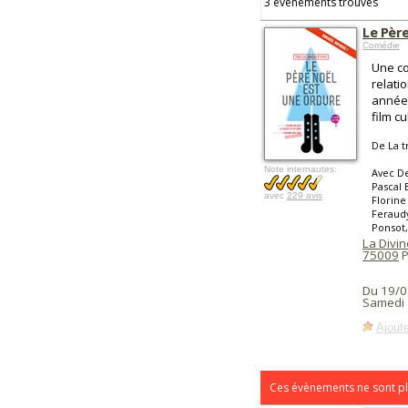
3 événements trouvés
Le Pèr
Comédie
Une co
relati
années
film cul
De La t
Note internautes:
Avec De
Pascal 
avec
229 avis
Florine
Feraudy
Ponsot
La Divin
75009
P
Du 19/0
Samedi 
Ajoute
Ces évènements ne sont pl