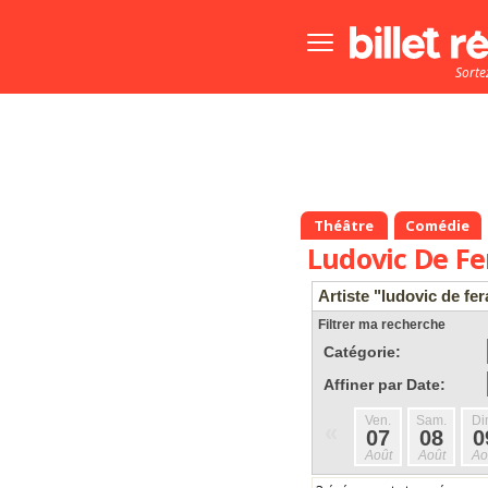
Bouton
menu
Sorte
principale
Théâtre
Comédie
Ludovic De F
Artiste "ludovic de fe
Filtrer ma recherche
Catégorie:
Affiner par Date:
Ven.
Sam.
Di
«
07
08
0
Août
Août
Ao