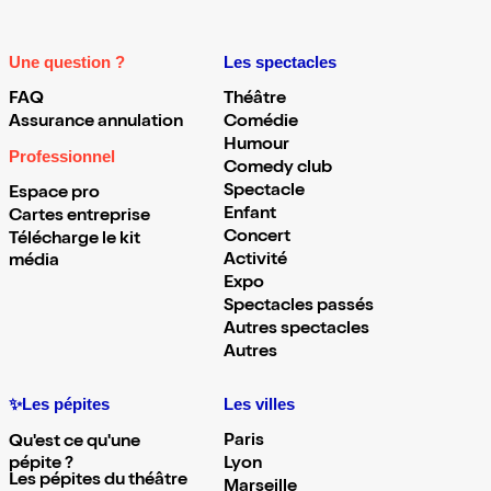
Une question ?
Les spectacles
FAQ
Théâtre
Assurance annulation
Comédie
Humour
Professionnel
Comedy club
Spectacle
Espace pro
Enfant
Cartes entreprise
Concert
Télécharge le kit
Activité
média
Expo
Spectacles passés
Autres spectacles
Autres
✨Les pépites
Les villes
Paris
Qu'est ce qu'une
pépite ?
Lyon
Les pépites du théâtre
Marseille