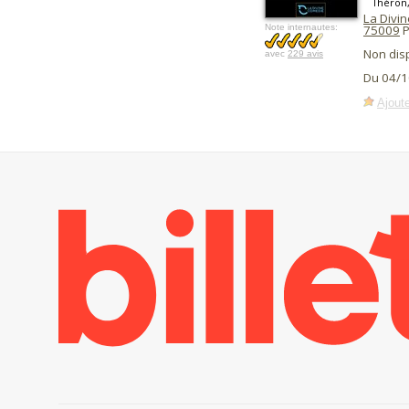
Théron,
La Divin
Note internautes:
75009
P
Non dis
avec
229 avis
Du 04/1
Ajoute