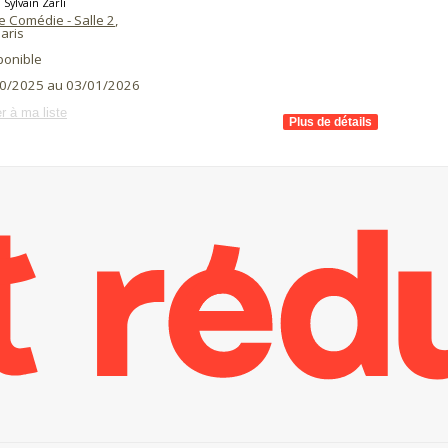
 Sylvain Zarli
e Comédie - Salle 2
,
aris
ponible
0/2025 au 03/01/2026
r à ma liste