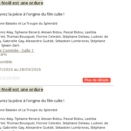
e Noël est une ordure
ez la pièce à l'origine du film culte !
ane Balasko et La Troupe du Splendid
niz Atay, Tiphaine Berard, Alexan Bidou, Pascal Bidou, Laetitia
el, Thomas Bousquet, Florine Celestin, Stéphane Deleau, Ludovic de
, Gabrielle Gay, Alexandre Guédé, Sébastien Lumbreras, Stéphane
 Sylvain Zarli
e Comédie - Salle 1
,
aris
ponible
1/2026 au 28/03/2026
r à ma liste
e Noël est une ordure
ez la pièce à l'origine du film culte !
ane Balasko et La Troupe du Splendid
niz Atay, Tiphaine Berard, Alexan Bidou, Pascal Bidou, Laetitia
el, Thomas Bousquet, Florine Celestin, Stéphane Deleau, Ludovic de
, Gabrielle Gay, Alexandre Guédé, Sébastien Lumbreras, Stéphane