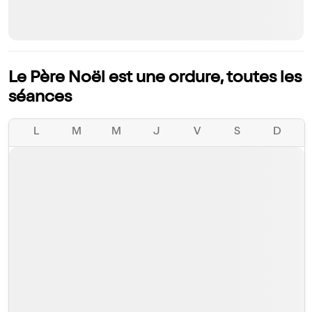
Le Père Noël est une ordure, toutes les
séances
L
M
M
J
V
S
D