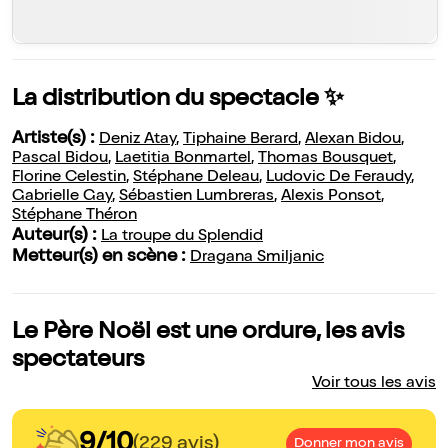
La distribution du spectacle ✨
Artiste(s) :
Deniz Atay
,
Tiphaine Berard
,
Alexan Bidou
,
Pascal Bidou
,
Laetitia Bonmartel
,
Thomas Bousquet
,
Florine Celestin
,
Stéphane Deleau
,
Ludovic De Feraudy
,
Gabrielle Gay
,
Sébastien Lumbreras
,
Alexis Ponsot
,
Stéphane Théron
Auteur(s) :
La troupe du Splendid
Metteur(s) en scène :
Dragana Smiljanic
Le Père Noël est une ordure, les avis
spectateurs
Voir tous les avis
9/10
(229 avis)
Donner mon avis