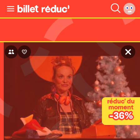
réduc' du
moment
-36%