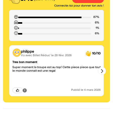
Connecte-toi pour donner ton avis !
😍
87%
🤗
6%
😐
1%
🙁
6%
philippe
10/10
Vu avec Billet Réduc'
le 28 févr. 2026
Tres bon moment
J’
Super moment la troupe est au top! Cette piece piece que tout
Ex
le monde connait est une regal
pr
ri
Un
Publié
le 4 mars 2026