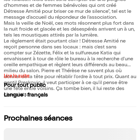
les faibles... Mais c'est sans compter sur une poignée
d'hommes et de femmes bénévoles qui ont créé
Détresse Amitié pour briser ce mur de silence", tel est le
message d'accueil du répondeur de l'association.
Mais la veille de Noël, ces mots résonnent plus fort dans
la nuit froide et glacée et les désespérés arrivent un à un,
tels les moustiques attirés par la lumière.
Le règlement était pourtant clair ! Détresse Amitié ne
reçoit personne dans ses locaux : mais c'est sans
compter sur Zézette, Félix et la sulfureuse Katia qui
envahissent à tour de rôle le bureau à la recherche d'une
oreille empathique et règlent leurs différends au beau
milieu du salon. Pierre et Thérèse ne savent plus où
Lire la suite
donner de la tête pour rétablir l'ordre à tout prix. Quant au
gentil Preskovic, il veut participer à ce qu'il pense être
Pour tout public
une fête entre voisins. Ça tombe bien, il lui reste des
chocolats...
Langue : français
Prochaines séances