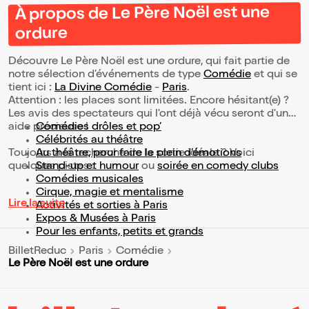
À propos de Le Père Noël est une
ordure
Découvre Le Père Noël est une ordure, qui fait partie de
notre sélection d’événements de type
Comédie
et qui se
tient ici :
La Divine Comédie
-
Paris
.
Attention : les places sont limitées. Encore hésitant(e) ?
Les avis des spectateurs qui l'ont déjà vécu seront d'une
aide précieuse !
Comédies drôles et pop’
Célébrités au théâtre
Toujours à la recherche de la sortie idéale ? Voici
Au théâtre, pour faire le plein d’émotions
quelques pistes :
Stand-up et humour
ou
soirée en comedy clubs
Comédies musicales
Cirque, magie et mentalisme
Lire la suite
Activités et sorties à Paris
Expos & Musées à Paris
Pour les enfants, petits et grands
BilletReduc
Paris
Comédie
Le Père Noël est une ordure