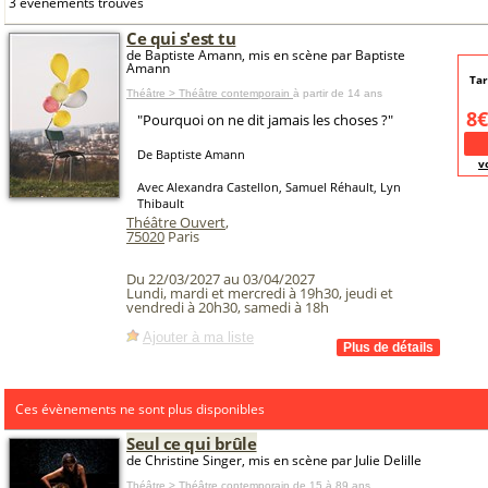
3 événements trouvés
Ce qui s'est tu
de Baptiste Amann, mis en scène par Baptiste
Amann
Tar
Théâtre > Théâtre contemporain
à partir de 14 ans
8€
"Pourquoi on ne dit jamais les choses ?"
De Baptiste Amann
v
Avec Alexandra Castellon, Samuel Réhault, Lyn
Thibault
Théâtre Ouvert
,
75020
Paris
Du 22/03/2027 au 03/04/2027
Lundi, mardi et mercredi à 19h30, jeudi et
vendredi à 20h30, samedi à 18h
Ajouter à ma liste
Ces évènements ne sont plus disponibles
Seul ce qui brûle
de Christine Singer, mis en scène par Julie Delille
Théâtre > Théâtre contemporain
de 15 à 89 ans