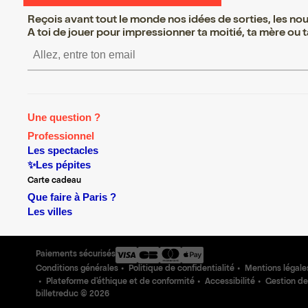
Reçois avant tout le monde nos idées de sorties, les nouv
A toi de jouer pour impressionner ta moitié, ta mère ou ta
S’inscrire S’inscrire S’inscrir
Une question ?
Professionnel
Les spectacles
✨Les pépites
Carte cadeau
Que faire à Paris ?
Les villes
Paiements sécurisés
Conditions générales
Politique de confidentialité
Mentions légale
Plateforme d'éthique et de conformité
Accessibilité
Gestion de
billetreduc ©
2026