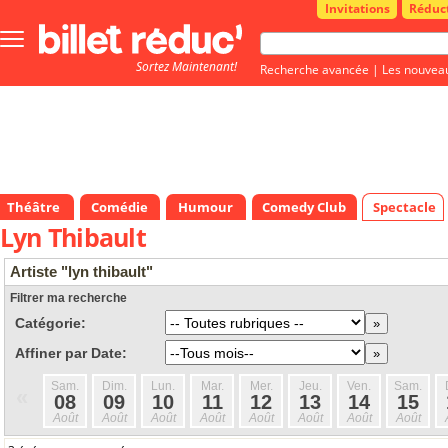
Invitations
Réduc
Bouton
menu
Sortez Maintenant!
principale
Recherche avancée
|
Les nouvea
Théâtre
Comédie
Humour
Comedy Club
Spectacle
Lyn Thibault
Artiste "lyn thibault"
Filtrer ma recherche
Catégorie:
Affiner par Date:
Sam.
Dim.
Lun.
Mar.
Mer.
Jeu.
Ven.
Sam.
«
08
09
10
11
12
13
14
15
Août
Août
Août
Août
Août
Août
Août
Août