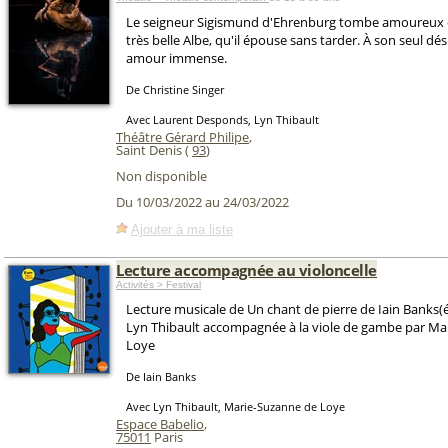
Le seigneur Sigismund d'Ehrenburg tombe amoureux d
très belle Albe, qu'il épouse sans tarder. À son seul dé
amour immense.
De Christine Singer
Avec Laurent Desponds, Lyn Thibault
Théâtre Gérard Philipe
,
Saint Denis (
93
)
Non disponible
Du 10/03/2022 au 24/03/2022
Ajouter à ma liste
Lecture accompagnée au violoncelle
Activités > Festival
Lecture musicale de Un chant de pierre de Iain Banks(éd
Lyn Thibault accompagnée à la viole de gambe par Ma
Loye
De Iain Banks
Avec Lyn Thibault, Marie-Suzanne de Loye
Espace Babelio
,
75011
Paris