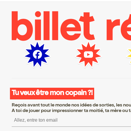
Tu veux être mon copain ?!
Reçois avant tout le monde nos idées de sorties, les nouv
A toi de jouer pour impressionner ta moitié, ta mère ou ta
S’inscrire S’inscrire S’