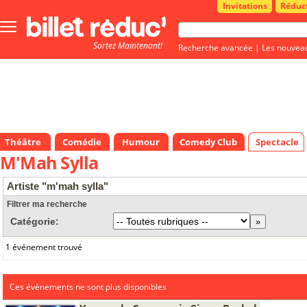
Invitations
Réduc
Bouton
menu
Sortez Maintenant!
principale
Recherche avancée
|
Les nouvea
Théâtre
Comédie
Humour
Comedy Club
Spectacle
M'Mah Sylla
Artiste "m'mah sylla"
Filtrer ma recherche
Catégorie:
1 événement trouvé
Ces évènements ne sont plus disponibles