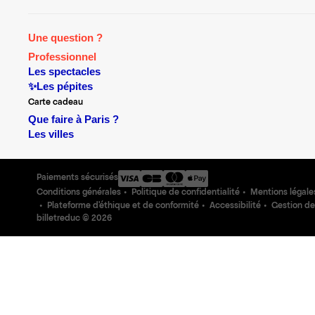
Une question ?
Professionnel
Les spectacles
✨Les pépites
Carte cadeau
Que faire à Paris ?
Les villes
Paiements sécurisés
Conditions générales
Politique de confidentialité
Mentions légale
Plateforme d'éthique et de conformité
Accessibilité
Gestion de
billetreduc ©
2026