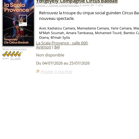
Yongoyely Compagnie Circus Baobab
Cirque > Cirque contemporain
à partir de 7 ans
Retrouvez la troupe du cirque social guinéen Circus 
nouveau spectacle.
Avec Kadiatou Camara, Mamadama Camara, Yarie Camara, Ma
M'Mah Soumah, Amara Tambassa, Mohamed Touré, Bambo Ca
Diarra, M'mah Sylla
La Scala Provence - salle 600
,
Avignon
(
84
)
Note internautes:
Non disponible
avec
21 avis
Du 04/07/2026 au 25/07/2026
Ajouter à ma liste