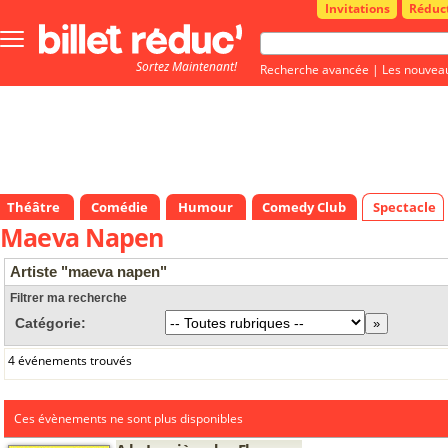
Invitations
Réduc
Bouton
menu
Sortez Maintenant!
principale
Recherche avancée
|
Les nouvea
Théâtre
Comédie
Humour
Comedy Club
Spectacle
Maeva Napen
Artiste "maeva napen"
Filtrer ma recherche
Catégorie:
4 événements trouvés
Ces évènements ne sont plus disponibles