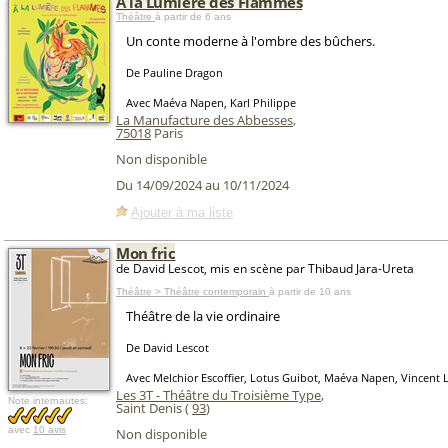
A la Lumière des Flammes
Théâtre
à partir de 6 ans
Un conte moderne à l'ombre des bûchers.
De Pauline Dragon
Avec Maéva Napen, Karl Philippe
La Manufacture des Abbesses
,
75018
Paris
Non disponible
Du 14/09/2024 au 10/11/2024
Ajouter à ma liste
Mon fric
de David Lescot, mis en scène par Thibaud Jara-Ureta
Théâtre > Théâtre contemporain
à partir de 10 ans
Théâtre de la vie ordinaire
De David Lescot
Avec Melchior Escoffier, Lotus Guibot, Maéva Napen, Vincent 
Les 3T - Théâtre du Troisième Type
,
Note internautes:
Saint Denis (
93
)
avec
10 avis
Non disponible