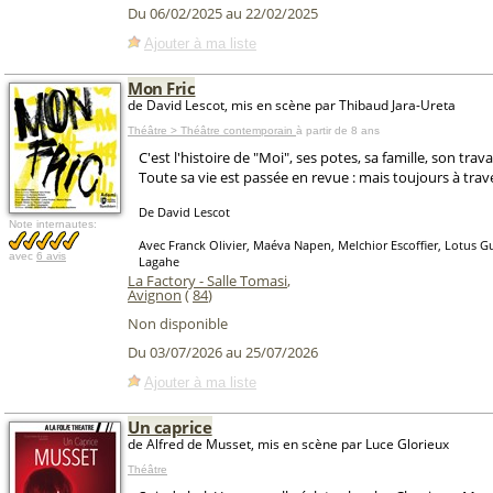
Du 06/02/2025 au 22/02/2025
Ajouter à ma liste
Mon Fric
de David Lescot, mis en scène par Thibaud Jara-Ureta
Théâtre > Théâtre contemporain
à partir de 8 ans
C'est l'histoire de "Moi", ses potes, sa famille, son trava
Toute sa vie est passée en revue : mais toujours à trave
De David Lescot
Note internautes:
Avec Franck Olivier, Maéva Napen, Melchior Escoffier, Lotus G
avec
6 avis
Lagahe
La Factory - Salle Tomasi
,
Avignon
(
84
)
Non disponible
Du 03/07/2026 au 25/07/2026
Ajouter à ma liste
Un caprice
de Alfred de Musset, mis en scène par Luce Glorieux
Théâtre