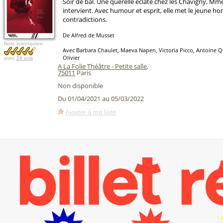
Soir de bal. Une querelle éclate chez les Chavigny, Mm
intervient. Avec humour et esprit, elle met le jeune h
contradictions.
De Alfred de Musset
Note internautes:
Avec Barbara Chaulet, Maeva Napen, Victoria Picco, Antoine Q
Olivier
avec
26 avis
A La Folie Théâtre - Petite salle
,
75011
Paris
Non disponible
Du 01/04/2021 au 05/03/2022
Ajouter à ma liste