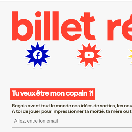
Tu veux être mon copain ?!
Reçois avant tout le monde nos idées de sorties, les nouv
A toi de jouer pour impressionner ta moitié, ta mère ou ta
S’inscrire S’inscrire S’