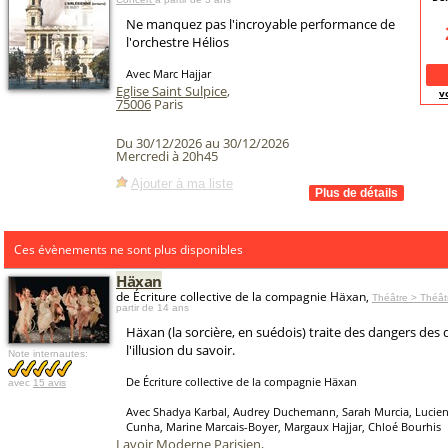
Ne manquez pas l'incroyable performance de
l'orchestre Hélios
Avec Marc Hajjar
Eglise Saint Sulpice
,
v
75006
Paris
Du 30/12/2026 au 30/12/2026
Mercredi à 20h45
Ajouter à ma liste
Ces évènements ne sont plus disponibles
Häxan
de Écriture collective de la compagnie Häxan,
Théâtre > Théâ
partir de 14 ans
Häxan (la sorcière, en suédois) traite des dangers des
l'illusion du savoir.
Note internautes:
De Écriture collective de la compagnie Häxan
avec
15 avis
Avec Shadya Karbal, Audrey Duchemann, Sarah Murcia, Luci
Cunha, Marine Marcais-Boyer, Margaux Hajjar, Chloé Bourhis
Lavoir Moderne Parisien
,