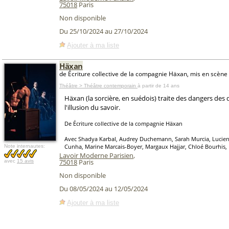
75018
Paris
Non disponible
Du 25/10/2024 au 27/10/2024
Ajouter à ma liste
Häxan
de Écriture collective de la compagnie Häxan, mis en scèn
Théâtre > Théâtre contemporain
à partir de 14 ans
Häxan (la sorcière, en suédois) traite des dangers des
l'illusion du savoir.
De Écriture collective de la compagnie Häxan
Avec Shadya Karbal, Audrey Duchemann, Sarah Murcia, Luci
Cunha, Marine Marcais-Boyer, Margaux Hajjar, Chloé Bourhis,
Note internautes:
Lavoir Moderne Parisien
,
75018
Paris
avec
15 avis
Non disponible
Du 08/05/2024 au 12/05/2024
Ajouter à ma liste