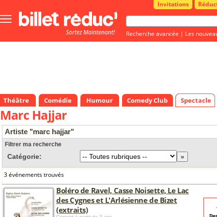
Invitations
Réduc
Bouton
menu
Sortez Maintenant!
principale
Recherche avancée
|
Les nouvea
Théâtre
Comédie
Humour
Comedy Club
Spectacle
Marc Hajjar
Artiste "marc hajjar"
Filtrer ma recherche
Catégorie:
3 événements trouvés
Boléro de Ravel, Casse Noisette, Le Lac
des Cygnes et L'Arlésienne de Bizet
(extraits)
De
Concert
à partir de 3 ans