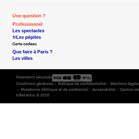
Une question ?
Professionnel
Les spectacles
✨Les pépites
Carte cadeau
Que faire à Paris ?
Les villes
Paiements sécurisés
Conditions générales
Politique de confidentialité
Mentions légale
Plateforme d'éthique et de conformité
Accessibilité
Gestion de
billetreduc ©
2026