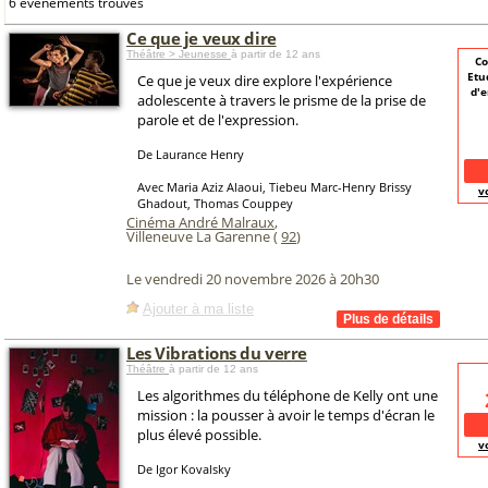
6 événements trouvés
Ce que je veux dire
Théâtre > Jeunesse
à partir de 12 ans
Co
Etu
Ce que je veux dire explore l'expérience
d'e
adolescente à travers le prisme de la prise de
parole et de l'expression.
De Laurance Henry
Avec Maria Aziz Alaoui, Tiebeu Marc-Henry Brissy
v
Ghadout, Thomas Couppey
Cinéma André Malraux
,
Villeneuve La Garenne (
92
)
Le vendredi 20 novembre 2026 à 20h30
Ajouter à ma liste
Les Vibrations du verre
Théâtre
à partir de 12 ans
Les algorithmes du téléphone de Kelly ont une
mission : la pousser à avoir le temps d'écran le
plus élevé possible.
v
De Igor Kovalsky