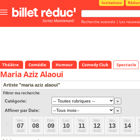
Invitations
Réduc
Bouton
menu
Sortez Maintenant!
principale
Recherche avancée
|
Les nouvea
Théâtre
Comédie
Humour
Comedy Club
Spectacle
Maria Aziz Alaoui
Artiste "maria aziz alaoui"
Filtrer ma recherche
Catégorie:
Affiner par Date:
Ven.
Sam.
Dim.
Lun.
Mar.
Mer.
Jeu.
Ven.
«
07
08
09
10
11
12
13
14
Août
Août
Août
Août
Août
Août
Août
Août