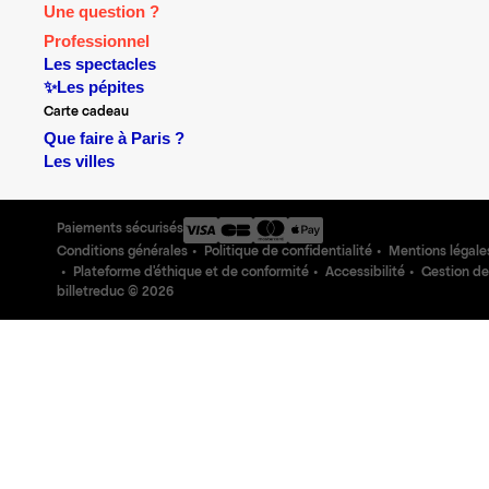
Une question ?
Professionnel
Les spectacles
✨Les pépites
Carte cadeau
Que faire à Paris ?
Les villes
Paiements sécurisés
Conditions générales
Politique de confidentialité
Mentions légale
Plateforme d'éthique et de conformité
Accessibilité
Gestion de
billetreduc ©
2026