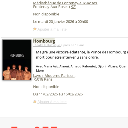
Médiathèque de Fontenay-aux-Roses
,
Fontenay-Aux-Roses (
92
)
Non disponible
Le mardi 20 janvier 2026 à 00h00
Ajouter à ma liste
Hombourg
Théâtre > Historique
à partir de 10 ans
Malgré une victoire éclatante, le Prince de Hombourg
mort pour être intervenu sans ordre.
Avec Maria Aziz Alaoui, Arnaud Raboutet, Djibril Mbaye, Quent
Morel
Lavoir Moderne Parisien
,
75018
Paris
Non disponible
Du 11/02/2026 au 15/02/2026
Ajouter à ma liste