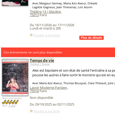
Avec Margaux Germay, Maria Aziz Alaoui, Oréade
Lagrèze Gagneux, Jean Thievenaz, Loïc Azorin
Théâtre 13 / Glacière
,
75013
Paris
Du 16/11/2026 au 17/11/2026
Lundi et mardi à 20h
Ajouter à ma liste
Ces évènements ne sont plus disponibles
Temps de vie
Théâtre > Drame
Alex est bipolaire et son état de santé l'entraîne à sa pe
pousse les autres à faire sortir le monstre qui est en eu
Avec Maria Aziz Alaoui, Thomas Bouquet, Clara Thibault, Julie
Lavoir Moderne Parisien
,
75018
Paris
Non disponible
Note internautes:
Du 29/10/2025 au 02/11/2025
avec
2 avis
Ajouter à ma liste