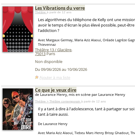
Les Vibrations du verre
Théâtre
à partir de 12 ans
Les algorithmes du téléphone de Kelly ont une mission 
avoir le temps d'écran le plus élevé possible, peut-être
l'addiction ?
Avec Margaux Germay, Maria Aziz Alaoui, Oréade Lagrèze Gag
Thievennaz
Théâtre 13 / Glacière
,
75013
Paris
Non disponible
Du 09/06/2026 au 10/06/2026
Ajouter à ma liste
Ce que je veux dire
de Laurance Henry, mis en scène par Laurance Henry
Théâtre > Théâtre contemporain
à partir de 12 ans
Il y a tant à dire à l'adolescence, tant à partager sur so
tant à taire aussi.
De Laurance Henry
Avec Maria Aziz Alaoui, Tiebeu Marc-Henry Brissy Ghadout, 