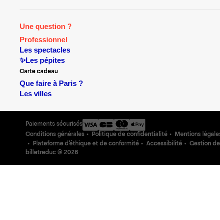
Une question ?
Professionnel
Les spectacles
✨Les pépites
Carte cadeau
Que faire à Paris ?
Les villes
Paiements sécurisés
Conditions générales
Politique de confidentialité
Mentions légale
Plateforme d'éthique et de conformité
Accessibilité
Gestion de
billetreduc ©
2026