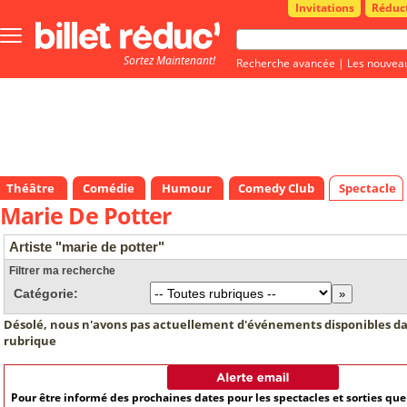
Invitations
Réduc
Bouton
menu
Sortez Maintenant!
principale
Recherche avancée
|
Les nouvea
Théâtre
Comédie
Humour
Comedy Club
Spectacle
Marie De Potter
Artiste "marie de potter"
Filtrer ma recherche
Catégorie:
Désolé, nous n'avons pas actuellement d'événements disponibles da
rubrique
Pour être informé des prochaines dates pour les spectacles et sorties qu