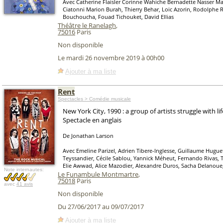
Avec Catherine Flaisler Corinne Wahiche Bernadette Nasser Ma
Ciatonni Marion Burah, Thierry Behar, Loic Azorin, Rodolphe 
Bouchoucha, Fouad Tichouket, David Ellias
Théâtre le Ranelagh
,
75016
Paris
Non disponible
Le mardi 26 novembre 2019 à 00h00
Ajouter à ma liste
Rent
Spectacles > Comédie musicale
New York City, 1990 : a group of artists struggle with li
Spectacle en anglais
De Jonathan Larson
Avec Emeline Parizel, Adrien Tibere-Inglesse, Guillaume Hugue
Teyssandier, Cécile Sablou, Yannick Méheut, Fernando Rivas,
Elie Awwad, Alice Mazodier, Alexandre Duros, Sacha Delanoue
Note internautes:
Le Funambule Montmartre
,
75018
Paris
avec
41 avis
Non disponible
Du 27/06/2017 au 09/07/2017
Ajouter à ma liste