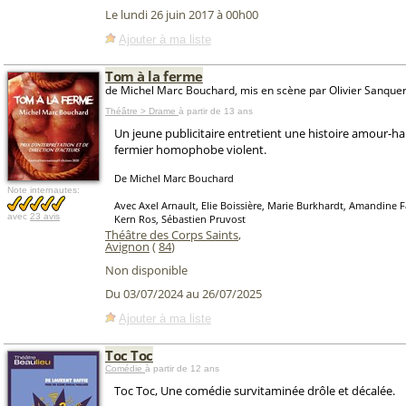
Le lundi 26 juin 2017 à 00h00
Ajouter à ma liste
Tom à la ferme
de Michel Marc Bouchard, mis en scène par Olivier Sanque
Théâtre > Drame
à partir de 13 ans
Un jeune publicitaire entretient une histoire amour-h
fermier homophobe violent.
De Michel Marc Bouchard
Note internautes:
Avec Axel Arnault, Elie Boissière, Marie Burkhardt, Amandine F
avec
23 avis
Kern Ros, Sébastien Pruvost
Théâtre des Corps Saints
,
Avignon
(
84
)
Non disponible
Du 03/07/2024 au 26/07/2025
Ajouter à ma liste
Toc Toc
Comédie
à partir de 12 ans
Toc Toc, Une comédie survitaminée drôle et décalée.