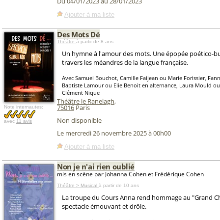
Du 04/01/2023 au 28/01/2023
Ajouter à ma liste
Des Mots Dé
Théâtre
à partir de 8 ans
Un hymne à l'amour des mots. Une épopée poético-bu
travers les méandres de la langue française.
Avec Samuel Bouchot, Camille Faijean ou Marie Forissier, Fann
Baptiste Lamour ou Elie Benoit en alternance, Laura Mould ou 
Clément Nique
Théâtre le Ranelagh
,
75016
Paris
Note internautes:
Non disponible
avec
11 avis
Le mercredi 26 novembre 2025 à 00h00
Ajouter à ma liste
Non je n'ai rien oublié
mis en scène par Johanna Cohen et Frédérique Cohen
Théâtre > Musical
à partir de 10 ans
La troupe du Cours Anna rend hommage au "Grand Ch
spectacle émouvant et drôle.