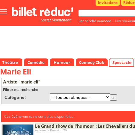
Invitations
Réduc
Bouton
menu
Sortez Maintenant!
principale
Recherche avancée
|
Les nouvea
Théâtre
Comédie
Humour
Comedy Club
Spectacle
Marie Eli
Artiste "marie eli"
Filtrer ma recherche
Catégorie:
Ces évènements ne sont plus disponibles
Le Grand show de l'humour : Les Chevaliers du
Activités > Emission TV