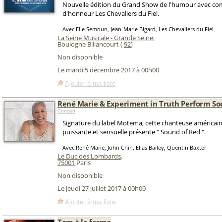
Nouvelle édition du Grand Show de l'humour avec co
d'honneur Les Chevaliers du Fiel.
Avec Elie Semoun, Jean-Marie Bigard, Les Chevaliers du Fiel
La Seine Musicale - Grande Seine
,
Boulogne Billancourt (
92
)
Non disponible
Le mardi 5 décembre 2017 à 00h00
Ajouter à ma liste
René Marie & Experiment in Truth Perform So
Concert
Signature du label Motema, cette chanteuse américaine
puissante et sensuelle présente " Sound of Red ".
Avec René Marie, John Chin, Elias Bailey, Quentin Baxter
Le Duc des Lombards
,
75001
Paris
Non disponible
Le jeudi 27 juillet 2017 à 00h00
Ajouter à ma liste