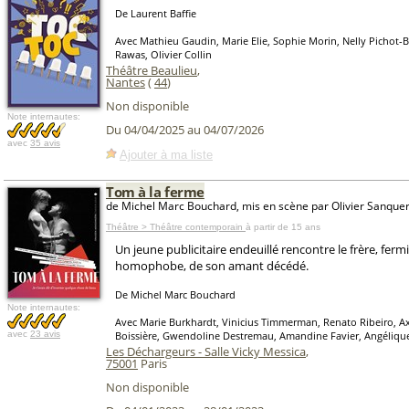
De Laurent Baffie
Avec Mathieu Gaudin, Marie Elie, Sophie Morin, Nelly Pichot
Rawas, Olivier Collin
Théâtre Beaulieu
,
Nantes
(
44
)
Non disponible
Note internautes:
Du 04/04/2025 au 04/07/2026
avec
35 avis
Ajouter à ma liste
Tom à la ferme
de Michel Marc Bouchard, mis en scène par Olivier Sanque
Théâtre > Théâtre contemporain
à partir de 15 ans
Un jeune publicitaire endeuillé rencontre le frère, fermi
homophobe, de son amant décédé.
De Michel Marc Bouchard
Note internautes:
Avec Marie Burkhardt, Vinicius Timmerman, Renato Ribeiro, Axe
avec
23 avis
Boissière, Gwendoline Destremau, Amandine Favier, Angéliqu
Les Déchargeurs - Salle Vicky Messica
,
75001
Paris
Non disponible