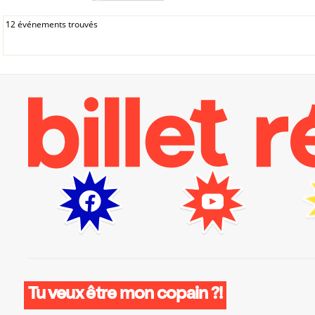
12 événements trouvés
Tu veux être mon copain ?!