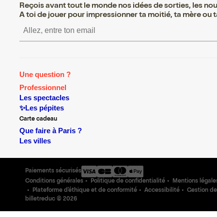
Reçois avant tout le monde nos idées de sorties, les nouv
A toi de jouer pour impressionner ta moitié, ta mère ou ta
S’inscrire S’inscrire S’inscrire S’in
Une question ?
Professionnel
Les spectacles
✨Les pépites
Carte cadeau
Que faire à Paris ?
Les villes
Paiements sécurisés
Conditions générales
Politique de confidentialité
Mentions légale
Plateforme d'éthique et de conformité
Accessibilité
Gestion de
billetreduc ©
2026