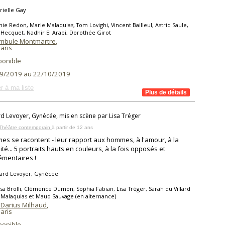
ielle Gay
ie Redon, Marie Malaquias, Tom Lovighi, Vincent Bailleul, Astrid Saule,
e Hecquet, Nadhir El Arabi, Dorothée Girot
mbule Montmartre
,
aris
ponible
9/2019 au 22/10/2019
r à ma liste
d Levoyer, Gynécée, mis en scène par Lisa Tréger
 Théâtre contemporain
à partir de 12 ans
es se racontent - leur rapport aux hommes, à l'amour, à la
ité... 5 portraits hauts en couleurs, à la fois opposés et
mentaires !
ard Levoyer, Gynécée
isa Brolli, Clémence Dumon, Sophia Fabian, Lisa Tréger, Sarah du Villard
 Malaquias et Maud Sauvage (en alternance)
 Darius Milhaud
,
aris
ponible