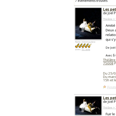
7 événements trouvés
Les pet
de Joël 
Théâtre > 
Amitié
Deux a
relati
qui s'
Note internautes:
De Joë
avec
51 avis
Avec Ér
Théâtre 
75008
P
Du 25/0
Du mard
15h et 
Ajoute
Les pet
de Joël 
Théâtre >
Fuir l