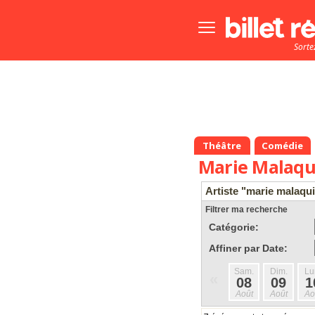
Bouton
menu
Sorte
principale
Théâtre
Comédie
Marie Malaqu
Artiste "marie malaqu
Filtrer ma recherche
Catégorie:
Affiner par Date:
Sam.
Dim.
Lu
«
08
09
1
Août
Août
Ao