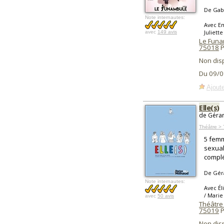
De Gabr
Note internautes:
Avec Em
Juliett
avec
149 avis
Le Funa
75018
P
Non dis
Du 09/0
Ajoute
Elle(s)
de Gérar
Théâtre >
5 femm
sexual
complé
De Gér
Note internautes:
Avec Él
/ Marie
avec
50 avis
Théâtre
75019
P
Non dis