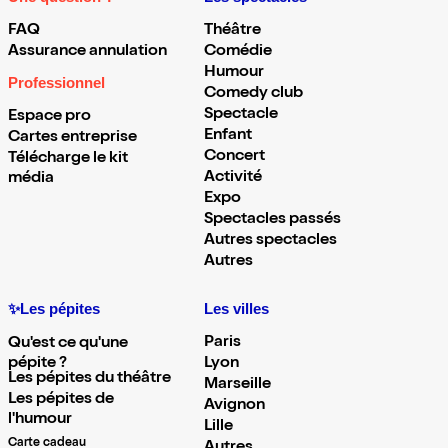
FAQ
Théâtre
Assurance annulation
Comédie
Humour
Professionnel
Comedy club
Spectacle
Espace pro
Enfant
Cartes entreprise
Concert
Télécharge le kit
Activité
média
Expo
Spectacles passés
Autres spectacles
Autres
✨Les pépites
Les villes
Paris
Qu'est ce qu'une
pépite ?
Lyon
Les pépites du théâtre
Marseille
Les pépites de
Avignon
l'humour
Lille
Carte cadeau