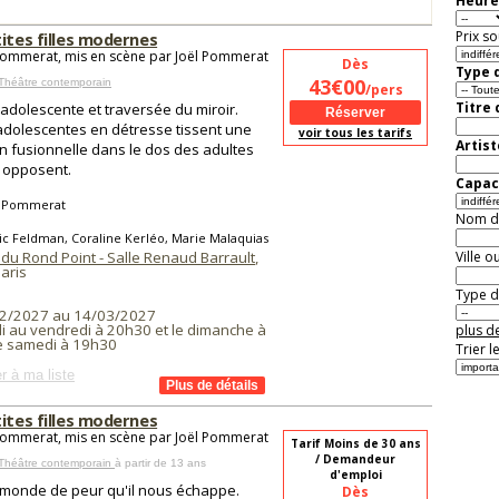
Heure
Prix so
ites filles modernes
Pommerat, mis en scène par Joël Pommerat
Dès
Type d
43€00
Théâtre contemporain
/pers
Titre
 adolescente et traversée du miroir.
dolescentes en détresse tissent une
voir tous les tarifs
Artist
on fusionnelle dans le dos des adultes
y opposent.
Capaci
l Pommerat
Nom de 
ic Feldman, Coraline Kerléo, Marie Malaquias
du Rond Point - Salle Renaud Barrault
,
Ville o
aris
Type de
2/2027 au 14/03/2027
i au vendredi à 20h30 et le dimanche à
plus de
le samedi à 19h30
Trier l
r à ma liste
ites filles modernes
Pommerat, mis en scène par Joël Pommerat
Tarif Moins de 30 ans
/ Demandeur
 Théâtre contemporain
à partir de 13 ans
d'emploi
e monde de peur qu'il nous échappe.
Dès