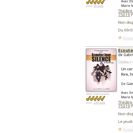
Avec Él
Marie 
avec
50 avis
Théâtre
75019
P
Non dis
Du 09/0
Ajoute
Ecoutez
de Gabri
Théâtre
à 
Un cen
Rire, h
De Gabr
Avec Em
Note internautes:
Marie M
Théâtre
avec
149 avis
75019
P
Non dis
Le jeudi
Ajoute