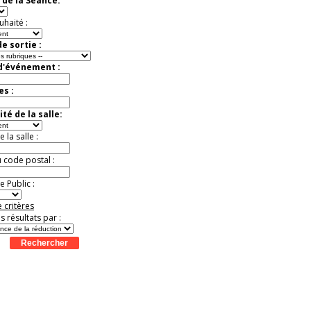
 de la Séance:
exceptionnelle.
Jusqu'à -26%
uhaité :
e sortie :
 d'événement :
es :
té de la salle:
la salle :
u code postal :
 Public :
 critères
es résultats par :