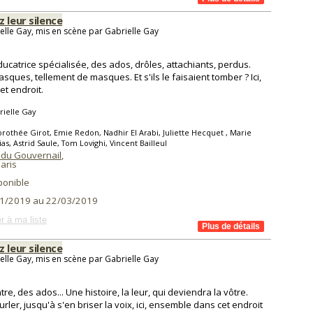
 leur silence
elle Gay, mis en scène par Gabrielle Gay
ucatrice spécialisée, des ados, drôles, attachiants, perdus.
sques, tellement de masques. Et s'ils le faisaient tomber ? Ici,
et endroit.
ielle Gay
rothée Girot, Emie Redon, Nadhir El Arabi, Juliette Hecquet , Marie
as, Astrid Saule, Tom Lovighi, Vincent Bailleul
 du Gouvernail
,
aris
ponible
1/2019 au 22/03/2019
r à ma liste
 leur silence
elle Gay, mis en scène par Gabrielle Gay
tre, des ados... Une histoire, la leur, qui deviendra la vôtre.
urler, jusqu'à s'en briser la voix, ici, ensemble dans cet endroit