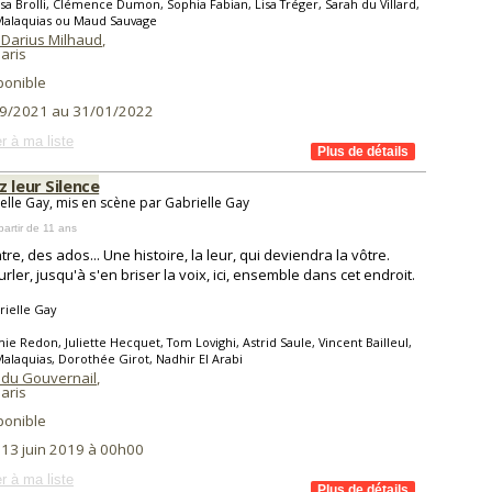
isa Brolli, Clémence Dumon, Sophia Fabian, Lisa Tréger, Sarah du Villard,
Malaquias ou Maud Sauvage
 Darius Milhaud
,
aris
ponible
9/2021 au 31/01/2022
r à ma liste
 leur Silence
elle Gay, mis en scène par Gabrielle Gay
partir de 11 ans
tre, des ados... Une histoire, la leur, qui deviendra la vôtre.
urler, jusqu'à s'en briser la voix, ici, ensemble dans cet endroit.
ielle Gay
ie Redon, Juliette Hecquet, Tom Lovighi, Astrid Saule, Vincent Bailleul,
alaquias, Dorothée Girot, Nadhir El Arabi
 du Gouvernail
,
aris
ponible
 13 juin 2019 à 00h00
r à ma liste