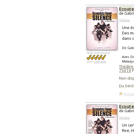
Ecoutez
de Gabri
Théâtre
Une éd
Des ma
dans c
De Gabr
Note internautes:
Avec Do
Malaqui
avec
149 avis
Théâtre
75019
P
Non dis
Du 04/0
Ajoute
Ecoutez
de Gabri
Théâtre
Un cen
Rire, H