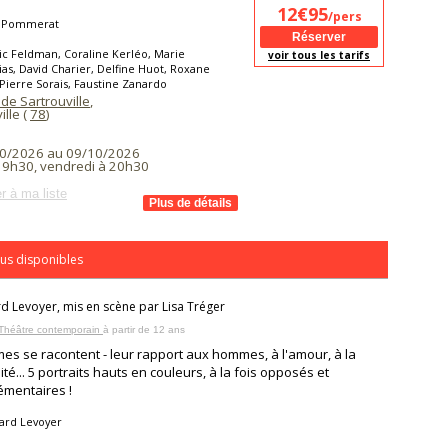
12€95
/pers
l Pommerat
ic Feldman, Coraline Kerléo, Marie
voir tous les tarifs
as, David Charier, Delfine Huot, Roxane
 Pierre Sorais, Faustine Zanardo
de Sartrouville
,
ille (
78
)
0/2026 au 09/10/2026
 19h30, vendredi à 20h30
r à ma liste
us disponibles
d Levoyer, mis en scène par Lisa Tréger
 Théâtre contemporain
à partir de 12 ans
es se racontent - leur rapport aux hommes, à l'amour, à la
ité... 5 portraits hauts en couleurs, à la fois opposés et
mentaires !
ard Levoyer