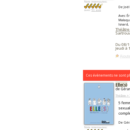
Note internautes:
De Joë
avec
51 avis
Avec Ér
Malaqui
Isnard,
Théâtre 
Sartrouv
Du 08/1
Jeudi à
Ajoute
Ces évènements ne sont pl
Elle(s)
de Gérar
Théâtre >
5 femm
sexual
complé
De Gér
Note internautes: