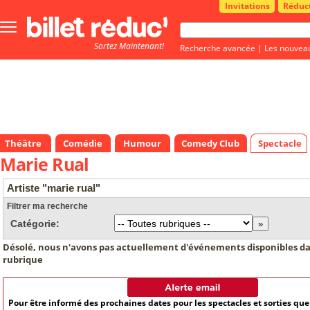
Invitations
Réduc
Bouton
menu
Sortez Maintenant!
principale
Recherche avancée
|
Les nouvea
Théâtre
Comédie
Humour
Comedy Club
Spectacle
Marie Rual
Artiste "marie rual"
Filtrer ma recherche
Catégorie:
Désolé, nous n'avons pas actuellement d'événements disponibles da
rubrique
Pour être informé des prochaines dates pour les spectacles et sorties qu