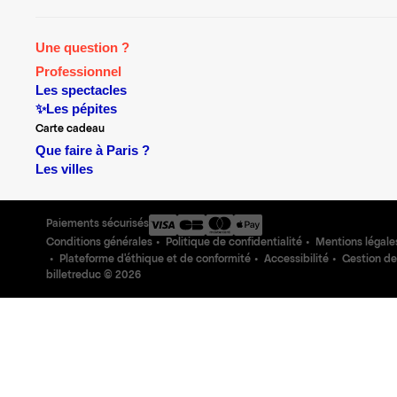
Une question ?
Professionnel
Les spectacles
✨Les pépites
Carte cadeau
Que faire à Paris ?
Les villes
Paiements sécurisés
Conditions générales
Politique de confidentialité
Mentions légale
Plateforme d'éthique et de conformité
Accessibilité
Gestion de
billetreduc ©
2026