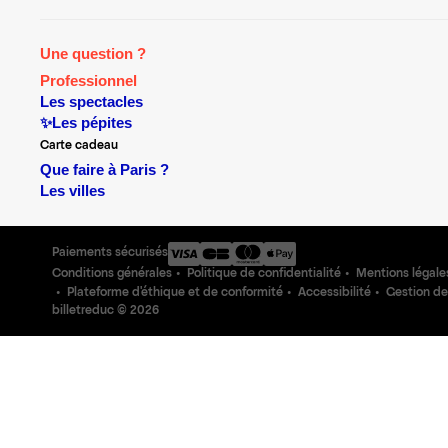
Une question ?
Professionnel
Les spectacles
✨Les pépites
Carte cadeau
Que faire à Paris ?
Les villes
Paiements sécurisés
Conditions générales
Politique de confidentialité
Mentions légale
Plateforme d'éthique et de conformité
Accessibilité
Gestion de
billetreduc ©
2026