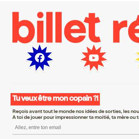
Tu veux être mon copain ?!
Reçois avant tout le monde nos idées de sorties, les nouv
A toi de jouer pour impressionner ta moitié, ta mère ou ta
S’inscrire S’inscrire S