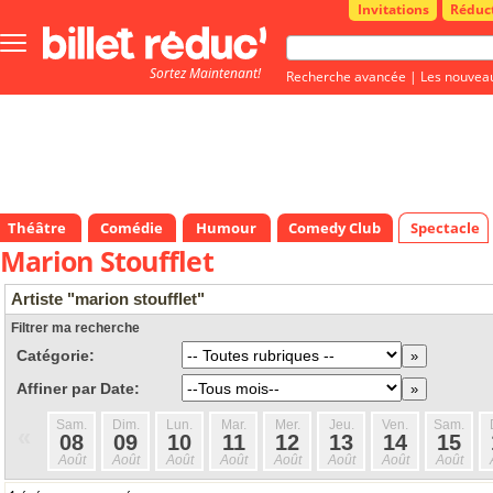
Invitations
Réduc
Bouton
menu
Sortez Maintenant!
principale
Recherche avancée
|
Les nouvea
Théâtre
Comédie
Humour
Comedy Club
Spectacle
Marion Stoufflet
Artiste "marion stoufflet"
Filtrer ma recherche
Catégorie:
Affiner par Date:
Sam.
Dim.
Lun.
Mar.
Mer.
Jeu.
Ven.
Sam.
«
08
09
10
11
12
13
14
15
Août
Août
Août
Août
Août
Août
Août
Août