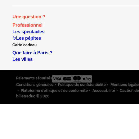
Une question ?
Professionnel
Les spectacles
✨Les pépites
Carte cadeau
Que faire à Paris ?
Les villes
Paiements sécurisés
Conditions générales
Politique de confidentialité
Mentions légale
Plateforme d'éthique et de conformité
Accessibilité
Gestion de
billetreduc ©
2026