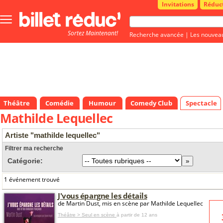
Invitations
Réduc
Bouton
menu
Sortez Maintenant!
principale
Recherche avancée
|
Les nouvea
Théâtre
Comédie
Humour
Comedy Club
Spectacle
Mathilde Lequellec
Artiste "mathilde lequellec"
Filtrer ma recherche
Catégorie:
1 événement trouvé
J'vous épargne les détails
de Martin Dust, mis en scène par Mathilde Lequellec
Théâtre > Seul en scène
à partir de 12 ans