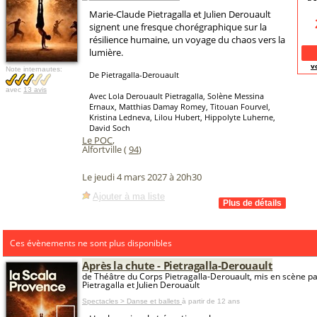
Marie-Claude Pietragalla et Julien Derouault
signent une fresque chorégraphique sur la
résilience humaine, un voyage du chaos vers la
lumière.
v
Note internautes:
De Pietragalla-Derouault
avec
13 avis
Avec Lola Derouault Pietragalla, Solène Messina
Ernaux, Matthias Damay Romey, Titouan Fourvel,
Kristina Ledneva, Lilou Hubert, Hippolyte Luherne,
David Soch
Le POC
,
Alfortville (
94
)
Le jeudi 4 mars 2027 à 20h30
Ajouter à ma liste
Ces évènements ne sont plus disponibles
Après la chute - Pietragalla-Derouault
de Théâtre du Corps Pietragalla-Derouault, mis en scène p
Pietragalla et Julien Derouault
Spectacles > Danse et ballets
à partir de 12 ans