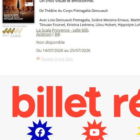
Un choc visuel et émotionnel.
De Théâtre du Corps Pietragalla-Derouault
Avec Lola Derouault Pietragalla, Solène Messina Ernaux, Mat
Titouan Fourvel, Kristina Ledneva, Lilou Hubert, Hippolyte L
Note internautes:
La Scala Provence - salle 600
,
Avignon
(
84
)
avec
13 avis
Non disponible
Du 14/07/2026 au 25/07/2026
Ajouter à ma liste