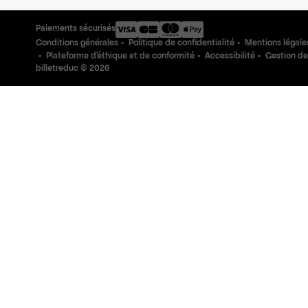
Paiements sécurisés
Conditions générales
Politique de confidentialité
Mentions légale
Plateforme d'éthique et de conformité
Accessibilité
Gestion de
billetreduc ©
2026