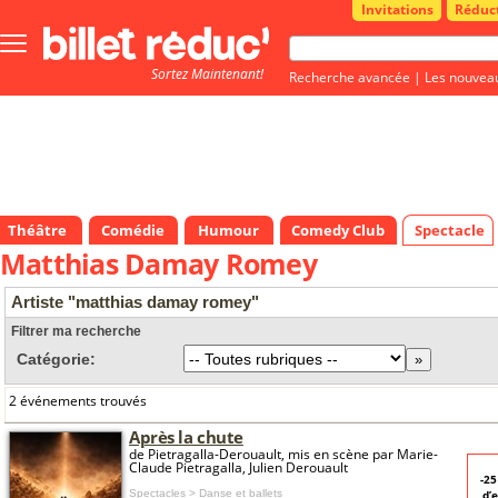
Invitations
Réduc
Bouton
menu
Sortez Maintenant!
principale
Recherche avancée
|
Les nouvea
Théâtre
Comédie
Humour
Comedy Club
Spectacle
Matthias Damay Romey
Artiste "matthias damay romey"
Filtrer ma recherche
Catégorie:
2 événements trouvés
Après la chute
de Pietragalla-Derouault, mis en scène par Marie-
Claude Pietragalla, Julien Derouault
-2
Spectacles > Danse et ballets
d’