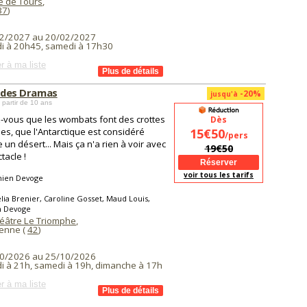
 de Tours
,
37
)
2/2027 au 20/02/2027
i à 20h45, samedi à 17h30
r à ma liste
a des Dramas
-20%
jusqu'à
 partir de 10 ans
-vous que les wombats font des crottes
Dès
es, que l'Antarctique est considéré
15€50
/pers
un désert... Mais ça n'a rien à voir avec
19€50
tacle !
voir tous les tarifs
ien Devoge
lia Brenier, Caroline Gosset, Maud Louis,
 Devoge
éâtre Le Triomphe
,
ienne (
42
)
0/2026 au 25/10/2026
i à 21h, samedi à 19h, dimanche à 17h
r à ma liste