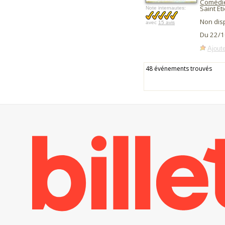
Comédi
Saint Et
Note internautes:
Non dis
avec
15 avis
Du 22/1
Ajoute
48 événements trouvés