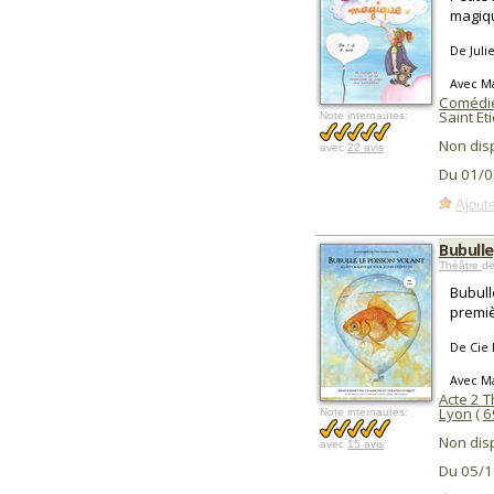
magiqu
De Julie
Avec M
Comédi
Saint Et
Note internautes:
Non dis
avec
22 avis
Du 01/0
Ajoute
Bubulle
Théâtre
de
Bubull
premiè
De Cie 
Avec M
Acte 2 
Lyon
(
6
Note internautes:
Non dis
avec
15 avis
Du 05/1