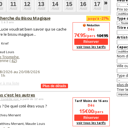
Heure
»
0
11
12
13
14
15
16
17
18
1
ût
Août
Août
Août
Août
Août
Août
Août
Août
Aoû
Prix so
echerche du Bisou Magique
-27%
Type d
jusqu'à
 1 à 3 ans
Titre
 Lucie voudrait bien savoir qui se cache
Dès
re le bisou magique...
7€95
10€95
/pers
Artist
 Krief
Capaci
voir tous les tarifs
aud Louis
Nom de 
e Triomphe
,
ienne (
42
)
Ville o
8/2026 au 20/08/2026
11h
Type de
r à ma liste
plus de
Trier l
s c'est les autres
 Comédie pop'
à partir de 12 ans
Tarif Moins de 16 ans
Dès
s ? De quel coté êtes vous ?
15€00
/pers
thieu Mervant
voir tous les tarifs
atthieu Mervant, Maude Louis