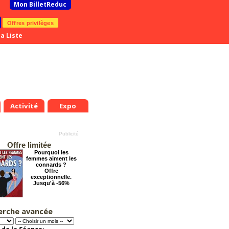
Mon BilletReduc
Offres privilèges
a Liste
Activité
Expo
Offre limitée
Pourquoi les
femmes aiment les
connards ?
Offre
exceptionnelle.
Jusqu'à -56%
erche avancée
Dernier coup de
ciseaux
Offre
.
Jeu.
Ven.
Sam.
Dim.
Lun.
Mar.
Mer.
Jeu.
Ven.
exceptionnelle.