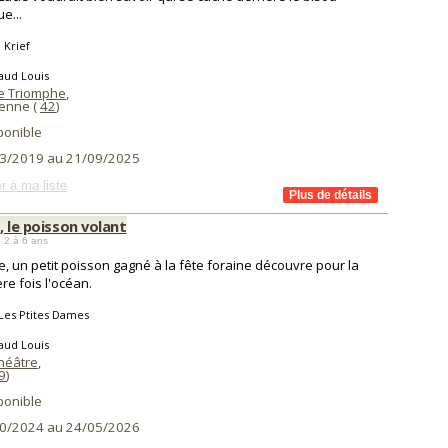
e...
 Krief
aud Louis
e Triomphe
,
ienne (
42
)
ponible
3/2019 au 21/09/2025
r à ma liste
, le poisson volant
 2 à 6 ans
e, un petit poisson gagné à la fête foraine découvre pour la
re fois l'océan.
Les Ptites Dames
aud Louis
Théâtre
,
9
)
ponible
0/2024 au 24/05/2026