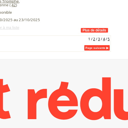
e Triomphe
,
ienne (
42
)
ponible
0/2025 au 23/10/2025
r à ma liste
1
/
2
/
3
/
4
/
5