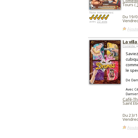
Comédie
Tours (
Note internautes:
Du 19/0
Vendred
avec
22 avis
Ajoute
La vill
Comédie
à
Saviez
cubiqu
comme 
le spec
De Dam
Avec Cé
Damien
Café-Th
Saint Et
Du 23/1
Vendred
Ajoute