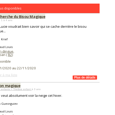
us disponibles
echerche du Bisou Magique
 1 à 4 ans
 Lucie voudrait bien savoir qui se cache derrière le bisou
e...
 Krief
aud Louis
on dingue
,
ban (
82
)
ponible
1/2020 au 22/11/2020
r à ma liste
con magique
 enfants > Théâtre enfant
à 3 ans
veut absolument voir la neige cet hiver.
a Gueorguiev
aud Louis