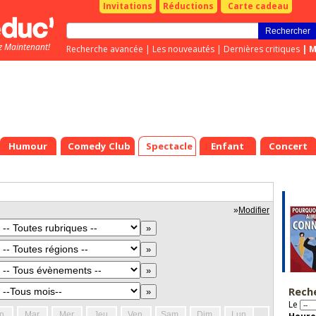
Invitations
Réductions
Carte cadeau
z Maintenant!
Recherche avancée
|
Les nouveautés
|
Dernières critiques
|
M
Humour
Comedy Club
Spectacle
Enfant
Concert
»
Modifier
Rech
Le
n.
Mar.
Mer.
Jeu.
Ven.
Sam.
Dim.
Lun.
Mar.
Mer