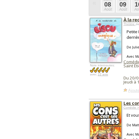
«
08
09
1
Août
Août
Ao
À la r
Théâtre
de
Petite
derriè
De Julie
Avec M
Comédi
Saint Et
Note internautes:
avec
22 avis
Du 20/0
Jeudi à 
Ajoute
Les con
Comédie >
Et vou
De Mat
Avec M