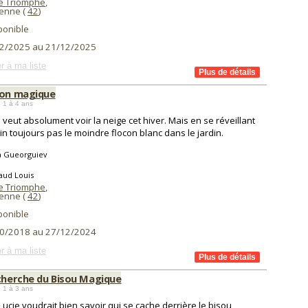
e Triomphe
,
ienne (
42
)
ponible
2/2025 au 21/12/2025
r à ma liste
con magique
 1 à 4 ans
veut absolument voir la neige cet hiver. Mais en se réveillant
in toujours pas le moindre flocon blanc dans le jardin.
a Gueorguiev
aud Louis
e Triomphe
,
ienne (
42
)
ponible
0/2018 au 27/12/2024
r à ma liste
echerche du Bisou Magique
 1 à 3 ans
 Lucie voudrait bien savoir qui se cache derrière le bisou