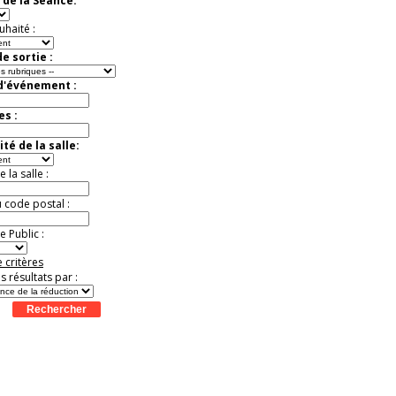
 de la Séance:
9
20
21
22
23
24
25
26
27
28
Jusqu'à -50%
t
Août
Août
Août
Août
Août
Août
Août
Août
Août
uhaité :
e sortie :
 d'événement :
es :
té de la salle:
la salle :
u code postal :
 Public :
 critères
es résultats par :