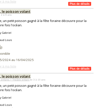
r à ma liste
, le poisson volant
 2 à 6 ans
e, un petit poisson gagné à la fête foraine découvre pour la
re fois l'océan.
y Gabriel
aud Louis
,
9
)
ponible
5/2024 au 16/04/2025
r à ma liste
, le poisson volant
 enfants > Théâtre enfant
de 3 à 10 ans
e, un petit poisson gagné à la fête foraine découvre pour la
re fois l'océan.
y Gabriel
aud Louis