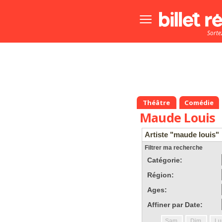
Bouton
menu
Sorte
principale
Théâtre
Comédie
Maude Louis
Artiste "maude louis"
Filtrer ma recherche
Catégorie:
Région:
Ages:
Affiner par Date:
Sam.
Dim.
Lu