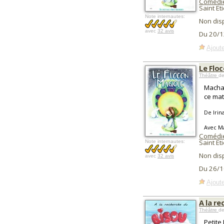
Comédi
Saint Et
Note internautes:
Non dis
avec
32 avis
Du 20/1
Ajoute
Le Flo
Théâtre
de
Macha 
ce mat
De Irin
Avec M
Comédi
Saint Et
Note internautes:
Non dis
avec
32 avis
Du 26/1
Ajoute
A la r
Théâtre
de
Petite