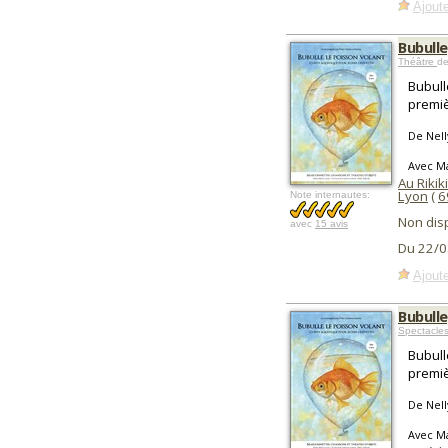
Ajoute
Bubulle
Théâtre
de
Bubull
premiè
De Nell
Avec M
Au Rikiki
Lyon
(
6
Note internautes:
Non dis
avec
15 avis
Du 22/0
Ajoute
Bubulle
Spectacles
Bubull
premiè
De Nell
Avec M