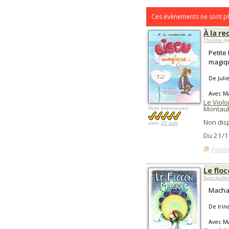
Ces évènements ne sont pl
À la r
Théâtre
de
Petite
magiqu
De Julie
Avec M
Le Viol
Montau
Note internautes:
Non dis
avec
22 avis
Du 21/1
Ajoute
Le flo
Spectacles
Macha 
De Irin
Avec M