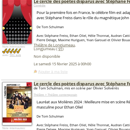
Le cercle des poètes disparus avec Stéphane F
Comédie
Pour la première fois en France, le célèbre film est ada
avec Stéphane Freiss dans le rôle du magnétique John 
De Tom Schulman
Avec Stéphane Freiss, Ethan Oliel, Hélie Thonnat, Audran Catt
Pierre Delage, Maxime Huriguen, Yvan Garouel et Olivier Bou
Théâtre de Longjumeau
,
Note internautes:
Longjumeau (
91
)
avec
561 avis
Non disponible
Le samedi 15 février 2025 à 00h00
Ajouter à ma liste
Le cercle des poètes disparus avec Stéphane F
de Tom Schulman, mis en scène par Olivier Solivérès
Théâtre > Théâtre contemporain
Lauréat aux Molières 2024 : Meilleure mise en scène R
masculine pour Ethan Oliel
De Tom Schulman
Avec Stéphane Freiss, Ethan Oliel, Hélie Thonnat, Audran Catt
Note internautes:
Pierre Delage, Maxime Huriguen, Yvan Garouel, Olivier Bouana,