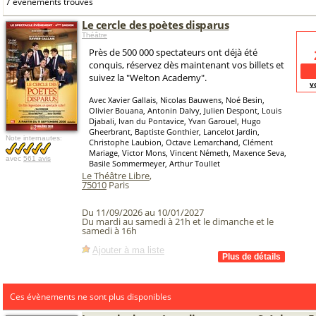
7 événements trouvés
Le cercle des poètes disparus
Théâtre
Près de 500 000 spectateurs ont déjà été
conquis, réservez dès maintenant vos billets et
suivez la "Welton Academy".
v
Avec Xavier Gallais, Nicolas Bauwens, Noé Besin,
Olivier Bouana, Antonin Dalvy, Julien Despont, Louis
Djabali, Ivan du Pontavice, Yvan Garouel, Hugo
Gheerbrant, Baptiste Gonthier, Lancelot Jardin,
Note internautes:
Christophe Laubion, Octave Lemarchand, Clément
Mariage, Victor Mons, Vincent Németh, Maxence Seva,
avec
561 avis
Basile Sommermeyer, Arthur Toullet
Le Théâtre Libre
,
75010
Paris
Du 11/09/2026 au 10/01/2027
Du mardi au samedi à 21h et le dimanche et le
samedi à 16h
Ajouter à ma liste
Ces évènements ne sont plus disponibles