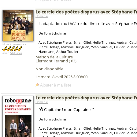
Le cercle des poètes disparus avec Stéphane F
Comédie
L'adaptation au théâtre du film culte avec Stéphane Fre
De Tom Schulman
Avec Stéphane Freiss, Ethan Oliel, Hélie Thonnat, Audran Catt
Note internautes:
Pierre Delage, Maxime Huriguen, Yvan Garouel, Olivier Bouan
Hartmann, Arthur Toullet
avec
561 avis
Maison de la Culture
,
Clermont Ferrand (
63
)
Non disponible
Le mardi 8 avril 2025 à 00h00
Ajouter à ma liste
Le cercle des poètes disparus avec Stéphane F
Comédie
"Ô Capitaine ! mon Capitaine !"
De Tom Schulman
Avec Stéphane Freiss, Ethan Oliel, Hélie Thonnat, Audran Catt
Pierre Delage, Maxime Huriguen, Yvan Garouel, Olivier Bouan