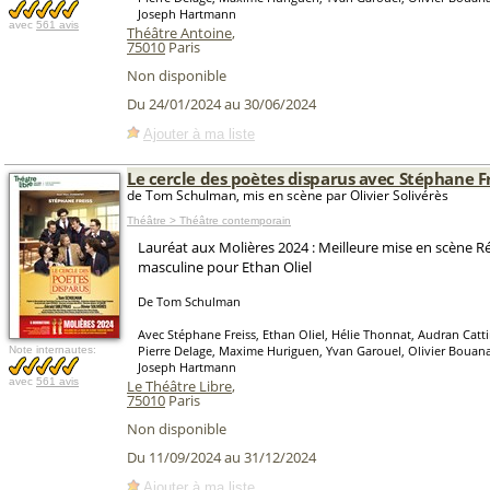
Joseph Hartmann
avec
561 avis
Théâtre Antoine
,
75010
Paris
Non disponible
Du 24/01/2024 au 30/06/2024
Ajouter à ma liste
Le cercle des poètes disparus avec Stéphane F
de Tom Schulman, mis en scène par Olivier Solivérès
Théâtre > Théâtre contemporain
Lauréat aux Molières 2024 : Meilleure mise en scène R
masculine pour Ethan Oliel
De Tom Schulman
Avec Stéphane Freiss, Ethan Oliel, Hélie Thonnat, Audran Catt
Pierre Delage, Maxime Huriguen, Yvan Garouel, Olivier Bouana,
Note internautes:
Joseph Hartmann
avec
561 avis
Le Théâtre Libre
,
75010
Paris
Non disponible
Du 11/09/2024 au 31/12/2024
Ajouter à ma liste