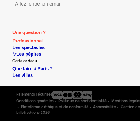
S’inscrire S’inscrire S’inscr
Une question ?
Professionnel
Les spectacles
✨Les pépites
Carte cadeau
Que faire à Paris ?
Les villes
Paiements sécurisés
Conditions générales
Politique de confidentialité
Mentions légale
Plateforme d'éthique et de conformité
Accessibilité
Gestion de
billetreduc ©
2026