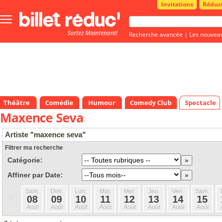
Invitations
Réduc
Bouton
menu
Sortez Maintenant!
principale
Recherche avancée
|
Les nouvea
Théâtre
Comédie
Humour
Comedy Club
Spectacle
Maxence Seva
Artiste "maxence seva"
Filtrer ma recherche
Catégorie:
Affiner par Date:
Sam.
Dim.
Lun.
Mar.
Mer.
Jeu.
Ven.
Sam.
«
08
09
10
11
12
13
14
15
Août
Août
Août
Août
Août
Août
Août
Août