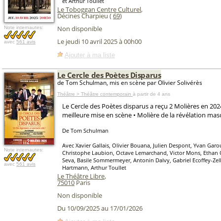
et Arthur Toullet
Le Toboggan Centre Culturel
,
Décines Charpieu (
69
)
Non disponible
Note internautes:
Le jeudi 10 avril 2025 à 00h00
avec
561 avis
Ajouter à ma liste
Le Cercle des Poètes Disparus
de Tom Schulman, mis en scène par Olivier Solivérès
Théâtre > Théâtre contemporain
à partir de 4 ans
Le Cercle des Poètes disparus a reçu 2 Molières en 2024
meilleure mise en scène • Molière de la révélation mas
De Tom Schulman
Avec Xavier Gallais, Olivier Bouana, Julien Despont, Yvan Garou
Note internautes:
Christophe Laubion, Octave Lemarchand, Victor Mons, Ethan 
Seva, Basile Sommermeyer, Antonin Dalvy, Gabriel Ecoffey-Zell
avec
561 avis
Hartmann, Arthur Toullet
Le Théâtre Libre
,
75010
Paris
Non disponible
Du 10/09/2025 au 17/01/2026