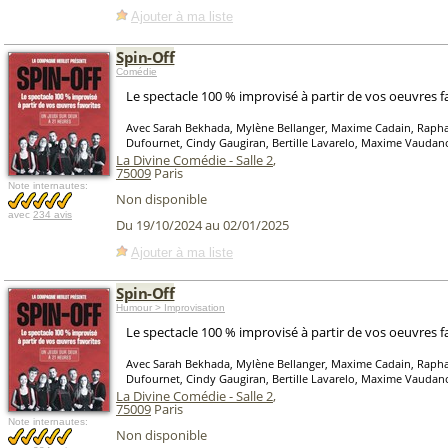
Ajouter à ma liste
Spin-Off
Comédie
Le spectacle 100 % improvisé à partir de vos oeuvres f
Avec Sarah Bekhada, Mylène Bellanger, Maxime Cadain, Raphaë
Dufournet, Cindy Gaugiran, Bertille Lavarelo, Maxime Vaudan
La Divine Comédie - Salle 2
,
75009
Paris
Note internautes:
Non disponible
avec
234 avis
Du 19/10/2024 au 02/01/2025
Ajouter à ma liste
Spin-Off
Humour > Improvisation
Le spectacle 100 % improvisé à partir de vos oeuvres f
Avec Sarah Bekhada, Mylène Bellanger, Maxime Cadain, Raphaë
Dufournet, Cindy Gaugiran, Bertille Lavarelo, Maxime Vaudan
La Divine Comédie - Salle 2
,
75009
Paris
Note internautes:
Non disponible