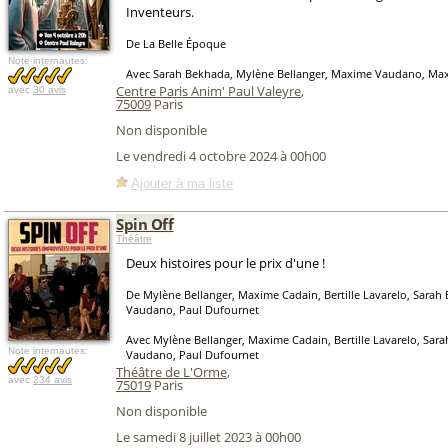
Inventeurs.
De La Belle Époque
Note internautes:
Avec Sarah Bekhada, Mylène Bellanger, Maxime Vaudano, Ma
Centre Paris Anim' Paul Valeyre
,
avec
30 avis
75009
Paris
Non disponible
Le vendredi 4 octobre 2024 à 00h00
Ajouter à ma liste
Spin Off
Théâtre
Deux histoires pour le prix d'une !
De Mylène Bellanger, Maxime Cadain, Bertille Lavarelo, Sara
Vaudano, Paul Dufournet
Avec Mylène Bellanger, Maxime Cadain, Bertille Lavarelo, Sa
Note internautes:
Vaudano, Paul Dufournet
Théâtre de L'Orme
,
avec
234 avis
75019
Paris
Non disponible
Le samedi 8 juillet 2023 à 00h00