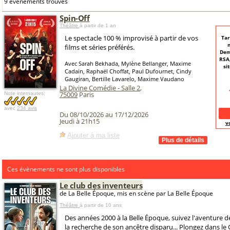
9 événements trouvés
Spin-Off
Théâtre
à partir de 1 an
Le spectacle 100 % improvisé à partir de vos
Tar
m
films et séries préférés.
Dem
RSA
Avec Sarah Bekhada, Mylène Bellanger, Maxime
si
Cadain, Raphaël Choffat, Paul Dufournet, Cindy
Gaugiran, Bertille Lavarelo, Maxime Vaudano
La Divine Comédie - Salle 2
,
75009
Paris
Note internautes:
avec
234 avis
Du 08/10/2026 au 17/12/2026
Jeudi à 21h15
v
Ajouter à ma liste
Ces évènements ne sont plus disponibles
Le club des inventeurs
de La Belle Époque, mis en scène par La Belle Époque
Théâtre
à partir de 10 ans
Des années 2000 à la Belle Époque, suivez l'aventure de
la recherche de son ancêtre disparu... Plongez dans le