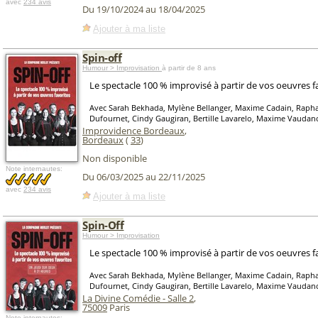
avec
234 avis
Du 19/10/2024 au 18/04/2025
Ajouter à ma liste
Spin-off
Humour > Improvisation
à partir de 8 ans
Le spectacle 100 % improvisé à partir de vos oeuvres f
Avec Sarah Bekhada, Mylène Bellanger, Maxime Cadain, Raphaë
Dufournet, Cindy Gaugiran, Bertille Lavarelo, Maxime Vaudan
Improvidence Bordeaux
,
Bordeaux
(
33
)
Non disponible
Note internautes:
Du 06/03/2025 au 22/11/2025
avec
234 avis
Ajouter à ma liste
Spin-Off
Humour > Improvisation
Le spectacle 100 % improvisé à partir de vos oeuvres f
Avec Sarah Bekhada, Mylène Bellanger, Maxime Cadain, Raphaë
Dufournet, Cindy Gaugiran, Bertille Lavarelo, Maxime Vaudan
La Divine Comédie - Salle 2
,
75009
Paris
Note internautes: