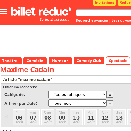
Invitations
Réduc
Bouton
menu
Sortez Maintenant!
principale
Recherche avancée
|
Les nouvea
Théâtre
Comédie
Humour
Comedy Club
Spectacle
Maxime Cadain
Artiste "maxime cadain"
Filtrer ma recherche
Catégorie:
Affiner par Date:
Jeu.
Ven.
Sam.
Dim.
Lun.
Mar.
Mer.
Jeu.
«
06
07
08
09
10
11
12
13
Août
Août
Août
Août
Août
Août
Août
Août