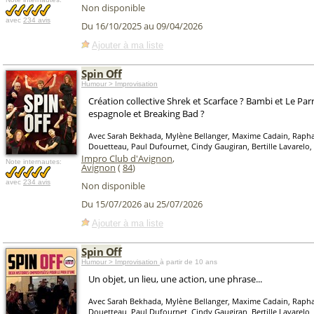
Non disponible
avec
234 avis
Du 16/10/2025 au 09/04/2026
Ajouter à ma liste
Spin Off
Humour > Improvisation
Création collective Shrek et Scarface ? Bambi et Le Par
espagnole et Breaking Bad ?
Avec Sarah Bekhada, Mylène Bellanger, Maxime Cadain, Raphaë
Douetteau, Paul Dufournet, Cindy Gaugiran, Bertille Lavarel
Impro Club d'Avignon
,
Note internautes:
Avignon
(
84
)
avec
234 avis
Non disponible
Du 15/07/2026 au 25/07/2026
Ajouter à ma liste
Spin Off
Humour > Improvisation
à partir de 10 ans
Un objet, un lieu, une action, une phrase...
Avec Sarah Bekhada, Mylène Bellanger, Maxime Cadain, Raphaë
Douetteau, Paul Dufournet, Cindy Gaugiran, Bertille Lavarel