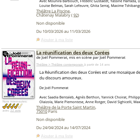
Avec Mounira Barbouch, Frédéric Gustaedt, Yassine Harrada, 
Louise Belmas, Sarah Lefeuvre, Ghita Serraj, Maxime Tshibang
Théâtre La Piscine
,
Châtenay Malabry (
92
)
Non disponible
Du 10/03/2026 au 11/03/2026
Ajouter à ma liste
La réunification des deux Corées
de Joël Pommerat, mis en scène par Joël Pommerat
Théâtre > Théâtre contemporain
à partir de 14 ans
La Réunification des deux Corées est une mosaïque de
du discours amoureux.
De Joël Pommerat
Avec Saadia Bentaïeb, Agnès Berthon, Yannick Choirat, Philip
Olaizola, Marie Piemontese, Anne Rotger, David Sighicelli, M
Note internautes:
Théâtre de la Porte Saint Martin
,
75010
Paris
avec
22 avis
Non disponible
Du 24/04/2024 au 14/07/2024
Ajouter à ma liste