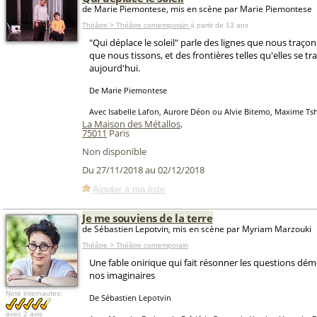
de Marie Piemontese, mis en scène par Marie Piemontese
Théâtre > Théâtre contemporain
à partir de 13 ans
"Qui déplace le soleil" parle des lignes que nous traço
que nous tissons, et des frontières telles qu'elles se tr
aujourd'hui.
De Marie Piemontese
Avec Isabelle Lafon, Aurore Déon ou Alvie Bitemo, Maxime Ts
La Maison des Métallos
,
75011
Paris
Non disponible
Du 27/11/2018 au 02/12/2018
Ajouter à ma liste
Je me souviens de la terre
de Sébastien Lepotvin, mis en scène par Myriam Marzouki
Théâtre > Théâtre contemporain
Une fable onirique qui fait résonner les questions dé
nos imaginaires
Note internautes:
De Sébastien Lepotvin
avec
2 avis