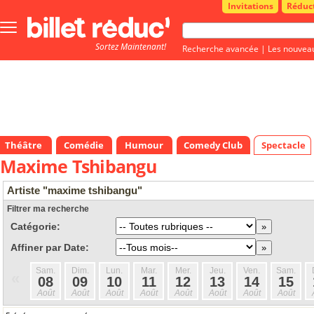
Invitations
Réduc
Bouton
menu
Sortez Maintenant!
principale
Recherche avancée
|
Les nouvea
Théâtre
Comédie
Humour
Comedy Club
Spectacle
Maxime Tshibangu
Artiste "maxime tshibangu"
Filtrer ma recherche
Catégorie:
Affiner par Date:
Sam.
Dim.
Lun.
Mar.
Mer.
Jeu.
Ven.
Sam.
«
08
09
10
11
12
13
14
15
Août
Août
Août
Août
Août
Août
Août
Août