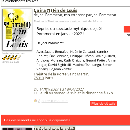
5 événements trouvés
Ça ira (1) Fin de Louis
de Joël Pommerat, mis en scène par Joël Pommerat
Théâtre > Théâtre contemporain
à partir de 14 ans
Reprise du spectacle mythique de Joël
Pommerat en janvier 2027 !
v
De Joël Pommerat
Avec Saadia Bentaïeb, Noémie Carcaud, Yannick
Note internautes:
Choirat, Éric Feldman, Philippe Frécon, Yvain Juillard,
Anthony Moreau, Ruth Olaizola, Gérard Potier, Anne
avec
21 avis
Rotger, David Sighicelli, Maxime Tshibangu, Simon
Verjans, Bogdan Zamfir
Théâtre de la Porte Saint Martin
,
75010
Paris
Du 14/01/2027 au 18/04/2027
Du jeudi au samedi à 19h et le dimanche à 17h
Ajouter à ma liste
Ces évènements ne sont plus disponibles
Qui déplace le soleil