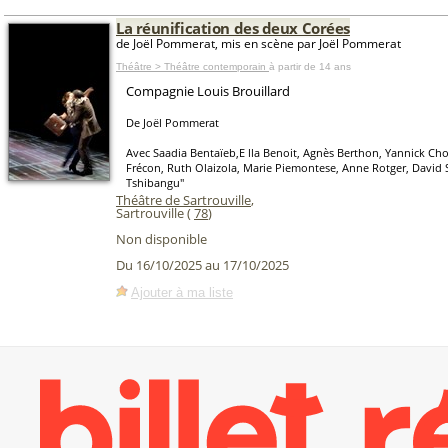
La réunification des deux Corées
de Joël Pommerat, mis en scène par Joël Pommerat
Théâtre > Théâtre contemporain
à partir de 14 ans
Compagnie Louis Brouillard
De Joël Pommerat
Avec Saadia Bentaïeb,E lla Benoit, Agnès Berthon, Yannick Choi
Frécon, Ruth Olaizola, Marie Piemontese, Anne Rotger, David 
Tshibangu"
Théâtre de Sartrouville
,
Sartrouville (
78
)
Non disponible
Du 16/10/2025 au 17/10/2025
Ajouter à ma liste