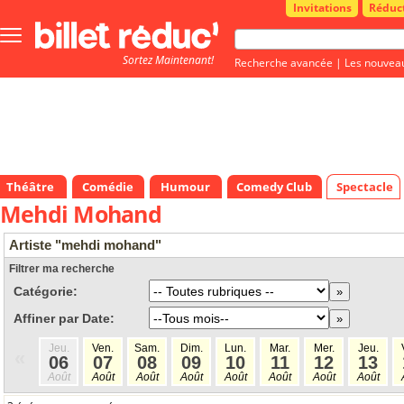
Invitations
Réduc
Bouton
menu
Sortez Maintenant!
principale
Recherche avancée
|
Les nouvea
Théâtre
Comédie
Humour
Comedy Club
Spectacle
Mehdi Mohand
Artiste "mehdi mohand"
Filtrer ma recherche
Catégorie:
Affiner par Date:
Jeu.
Ven.
Sam.
Dim.
Lun.
Mar.
Mer.
Jeu.
«
06
07
08
09
10
11
12
13
Août
Août
Août
Août
Août
Août
Août
Août