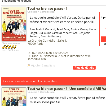
3 événements trouvés
Tout va bien se passer !
Comédie > Comédie pop'
La nouvelle comédie d'Alil Vardar, écrite par lui-
1 pl
même et Vincent Azé et mise en scène par Alil.
Avec Mehdi Mohand, Ryad BaxX, Arsène Mosca, Lionel
Liaget, Guillaume Carcaud, Vincent Aze, Benjamin
Zeitoun, Antonin Passavy
La Grande Comédie - Salle 1
,
75009
Paris
v
Note internautes:
avec
6422 avis
Du 07/08/2026 au 15/10/2026
Du lundi au samedi à 21h et le dimanche et le
samedi à 18h
Ajouter à ma liste
Ces évènements ne sont plus disponibles
Tout va bien se passer ! - Une comédie d'Alil V
Comédie > Comédie pop'
La nouvelle comédie d'Alil Vardar, écrite par lui-même 
mise en scène par Alil.