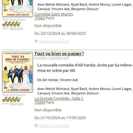
Avec Mehdi Mohand, Ryad BaxX, Arsène Mosca, Lionel Liaget,
Carcaud, Vincent Aze, Benjamin Zeitoun
Comédie Saint Martin
,
75003
Paris
Note internautes:
Non disponible
avec
6422 avis
Du 23/12/2024 au 30/04/2025
Ajouter à ma liste
Tout va bien se passer !
Comédie > Comédie pop'
La nouvelle comédie d'Alil Vardar, écrite par lui-même 
mise en scène par Alil.
De Alil Vardar, Vincent Azé
Avec Mehdi Mohand, Ryad BaxX, Arsène Mosca, Lionel Liaget,
Carcaud, Vincent Aze, Benjamin Zeitoun
Note internautes:
La Grande Comédie - Salle 1
,
75009
Paris
avec
6422 avis
Non disponible
Du 21/10/2024 au 17/05/2025
Ajouter à ma liste