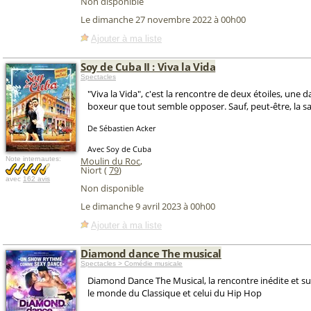
Non disponible
Le dimanche 27 novembre 2022 à 00h00
Ajouter à ma liste
Soy de Cuba II : Viva la Vida
Spectacles
"Viva la Vida", c'est la rencontre de deux étoiles, une 
boxeur que tout semble opposer. Sauf, peut-être, la sals
De Sébastien Acker
Avec Soy de Cuba
Note internautes:
Moulin du Roc
,
Niort (
79
)
avec
162 avis
Non disponible
Le dimanche 9 avril 2023 à 00h00
Ajouter à ma liste
Diamond dance The musical
Spectacles > Comédie musicale
Diamond Dance The Musical, la rencontre inédite et s
le monde du Classique et celui du Hip Hop