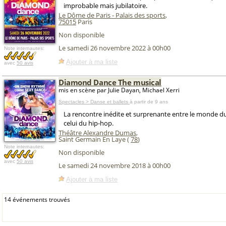
improbable mais jubilatoire.
Le Dôme de Paris - Palais des sports
,
75015
Paris
Non disponible
Le samedi 26 novembre 2022 à 00h00
Note internautes:
Ajouter à ma liste
avec
50 avis
Diamond Dance The musical
mis en scène par Julie Dayan, Michael Xerri
Spectacles > Danse et ballets
à partir de 9 ans
La rencontre inédite et surprenante entre le monde du
celui du hip-hop.
Théâtre Alexandre Dumas
,
Saint Germain En Laye (
78
)
Note internautes:
Non disponible
avec
50 avis
Le samedi 24 novembre 2018 à 00h00
Ajouter à ma liste
14 événements trouvés