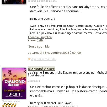
Théâtre
à partir de 14 ans
Une foule de pèlerins perdus dans un labyrinthe. Des o
demi-dieux au service de l'homme...
De Roland Dubillard
Avec Fanny de Bérail, Pauline Caron, Castiel Emery, Aurélien F
Leine, Alexandre Miriel, Priscillia Pain, Anna Peneveyre, Rovnic
Xerri, Félipé Zarco, Guillaume Tiger, Samuel Mercer, Gösta Str
Théâtre Eurydice
,
Plaisir (
78
)
Non disponible
Le samedi 15 novembre 2025 à 00h00
Ajouter à ma liste
Diamond dance
de Virigine Bimbenet, Julie Dayan, mis en scène par Michael
Boukabache
Spectacles
Un électrochoc entre le hip-hop et la danse classique,
improbable mais jubilatoire. Une histoire d'amour e
éloignés.
Note internautes:
De Virigine Bimbenet, Julie Dayan