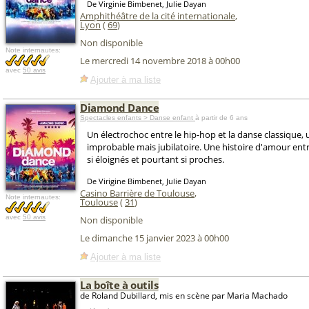
De Virginie Bimbenet, Julie Dayan
Amphithéâtre de la cité internationale
,
Lyon
(
69
)
Non disponible
Note internautes:
Le mercredi 14 novembre 2018 à 00h00
avec
50 avis
Ajouter à ma liste
Diamond Dance
Spectacles enfants > Danse enfant
à partir de 6 ans
Un électrochoc entre le hip-hop et la danse classique,
improbable mais jubilatoire. Une histoire d'amour e
si éloignés et pourtant si proches.
De Virigine Bimbenet, Julie Dayan
Casino Barrière de Toulouse
,
Note internautes:
Toulouse
(
31
)
avec
50 avis
Non disponible
Le dimanche 15 janvier 2023 à 00h00
Ajouter à ma liste
La boîte à outils
de Roland Dubillard, mis en scène par Maria Machado