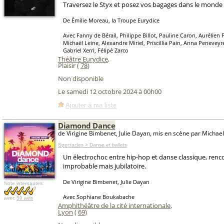
Traversez le Styx et posez vos bagages dans le monde 
De Émilie Moreau, la Troupe Eurydice
Avec Fanny de Bérail, Philippe Billot, Pauline Caron, Aurélien 
Michaël Leine, Alexandre Miriel, Priscillia Pain, Anna Peneveyr
Gabriel Xerri, Félipé Zarco
Théâtre Eurydice
,
Plaisir (
78
)
Non disponible
Le samedi 12 octobre 2024 à 00h00
Ajouter à ma liste
Diamond Dance
de Virigine Bimbenet, Julie Dayan, mis en scène par Michael
Spectacles > Danse et ballets
Un électrochoc entre hip-hop et danse classique, renc
improbable mais jubilatoire.
De Virigine Bimbenet, Julie Dayan
Note internautes:
Avec Sophiane Boukabache
avec
50 avis
Amphithéâtre de la cité internationale
,
Lyon
(
69
)