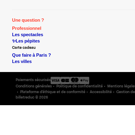
Une question ?
Professionnel
Les spectacles
✨Les pépites
Carte cadeau
Que faire à Paris ?
Les villes
Paiements sécurisés
Conditions générales
Politique de confidentialité
Mentions légale
Plateforme d'éthique et de conformité
Accessibilité
Gestion de
billetreduc ©
2026