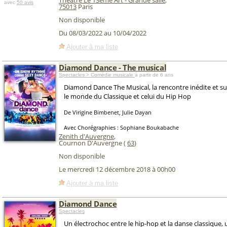
Théâtre Le 13ème Art - Grande salle
,
avec
50 avis
75013
Paris
Non disponible
Du 08/03/2022 au 10/04/2022
Ajouter à ma liste
Diamond Dance - The musical
Spectacles > Comédie musicale
à partir de 6 ans
Diamond Dance The Musical, la rencontre inédite et s
le monde du Classique et celui du Hip Hop
De Virigine Bimbenet, Julie Dayan
Avec Chorégraphies : Sophiane Boukabache
Zenith d'Auvergne
,
Cournon D'Auvergne (
63
)
Non disponible
Le mercredi 12 décembre 2018 à 00h00
Ajouter à ma liste
Diamond Dance
Spectacles
Un électrochoc entre le hip-hop et la danse classique,