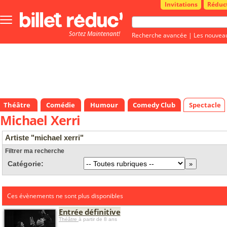
Invitations
Réduc
Bouton
menu
Sortez Maintenant!
principale
Recherche avancée
|
Les nouvea
Théâtre
Comédie
Humour
Comedy Club
Spectacle
Michael Xerri
Artiste "michael xerri"
Filtrer ma recherche
Catégorie:
Ces évènements ne sont plus disponibles
Entrée définitive
Théâtre
à partir de 8 ans