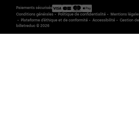
Paiements sécurisés
Conditions générales
Politique de confidentialité
Mentions légale
Plateforme d'éthique et de conformité
Accessibilité
Gestion de
billetreduc ©
2026