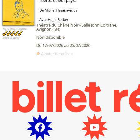
liberté, et leur pays.
De Michel Hazanavicius
Avec Hugo Becker
Théatre du Chêne Noir - Salle John Coltrane
,
Avignon
(
84
)
Note internautes:
Non disponible
avec
2 avis
Du 17/07/2026 au 25/07/2026
Ajouter à ma liste