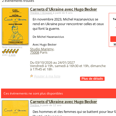
2 événements trouvés
Carnets d'Ukraine avec Hugo Becker
Théâtre > Engagé
à partir de 6 ans
En novembre 2023, Michel Hazanavicius se
Ta
rend en Ukraine pour rencontrer celles et ceux
qui font la guerre.
De Michel Hazanavicius
v
Avec Hugo Becker
Note internautes:
Studio Marigny
,
75008
Paris
avec
2 avis
Du 03/10/2026 au 24/01/2027
Vendredi à 19h, samedi à 16h30 et 19h, dimanche
à 17h45 et 18h
Ajouter à ma liste
Ces évènements ne sont plus disponibles
Carnets d'Ukraine avec Hugo Becker
Théâtre
à partir de 12 ans
Des hommes et des femmes qui se battent pour leur fa