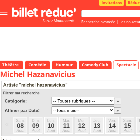
Invitations
Réduc
Bouton
menu
Sortez Maintenant!
principale
Recherche avancée
|
Les nouvea
Théâtre
Comédie
Humour
Comedy Club
Spectacle
Michel Hazanavicius
Artiste "michel hazanavicius"
Filtrer ma recherche
Catégorie:
Affiner par Date:
Sam.
Dim.
Lun.
Mar.
Mer.
Jeu.
Ven.
Sam.
«
08
09
10
11
12
13
14
15
Août
Août
Août
Août
Août
Août
Août
Août