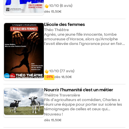
femme chilienne, exilée politique,
musicienne et comédienne, cofondatrice
10/10 (6 avis)
du Théâtre Aleph et du Théâtre El Duende,
dès 15,50€
se souvient. Elle avait 23 ans. Aujourd'hui,
50 ans après, elle livre son témoignage à sa
petite-fille, Alma. En mêlant théâtre,
L'école des femmes
musique, mémoire d'exil et transmission,
Théo Théâtre
cette chronique théâtrale invite à la
Agnès, une jeune fille innocente, tombe
réflexion sur les traumatismes transmis de
amoureuse d'Horace, alors qu'Arnolphe
génération en génération et sur le rôle de
l'avait élevée dans l'ignorance pour en faire
l'art et de la culture dans le processus de
une épouse soumise. Horace, par erreur,
guérison.
fait d'Arnolphe le confident de son amour.
Celui-ci tente de faire échouer toutes les
démarches de rapprochement des
amoureux. À travers cette pièce, Molière
10/10 (77 avis)
pose la question de la place des femmes
dans la société.
-31%
dès 18,50€
Nourrir l'humanité c'est un métier
Théâtre Traversière
Fils d'agriculteurs et comédien, Charles a
réuni une équipe pour porter sur scène les
témoignages de celles et ceux qui
consacrent leur vie à nous nourrir. Fruit de
Nouveau !
plusieurs années d'enquête et de
dès 15,50€
rencontres, "Nourrir l'humanité c'est un
métier" mêle théâtre documentaire et récits