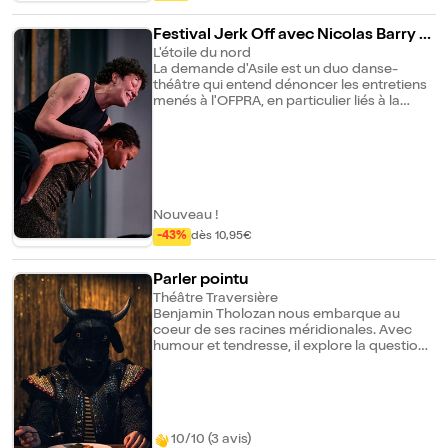
serveur informatique. À coup de ralentis,
cascades et effets magiques. Une véritable
Festival Jerk Off avec Nicolas Barry et
série... en live et sans écran.
oXni
L'étoile du nord
La demande d'Asile est un duo danse-
théâtre qui entend dénoncer les entretiens
menés à l'OFPRA, en particulier liés à la
demande d'asile en raison de l'orientation
sexuelle. Deux partitions, l'une textuelle,
l'autre chorégraphique, se chevauchent
pour créer une performance qui montre à
la fois l'absurdité de l'administration,
l'implacable interrogatoire, et la dimension
épuisante de ce que notre société fait
Nouveau !
éprouver aux exilé·e·s. suivi par un concert
-43%
dès 10,95€
d'Oxni
Parler pointu
Théâtre Traversière
Benjamin Tholozan nous embarque au
coeur de ses racines méridionales. Avec
humour et tendresse, il explore la question
de l'accent, de la langue et de l'identité,
entre héritage familial et désir de scène. Il a
grandi dans un village du midi, une terre
provençale, latine, violente, truculente. Une
terre de corrida. Trivial et sacré s'y mêlent
10/10 (3 avis)
en permanence. Toute sa famille y vit