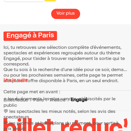
Dans la lignée de son premier spectacle
Ceci est mon corps, Agathe Charnet
poursuit un travail d'auto-fiction théâtrale
Voir plus
populaire, exigeant et tendre, à la frontière
de la pop-culture, de la sociologie et de la
littérature.
Engagé à Paris
Ici, tu retrouves une sélection complète d’événements,
spectacles et expériences regroupés autour du thème
Engagé, pour t’aider à trouver rapidement la sortie qui te
correspond.
Que tu sois à la recherche d’une idée pour ce soir, demain
ou pour les prochaines semaines, cette page te permet
Lire la suite
d’explorer l’offre disponible à Paris, en un seul endroit.
Cette page met en avant :
⭐ les événements les plus vendus, plébiscités par le
Engagé
BilletReduc
Paris
Théâtre
public
💬 les spectacles les mieux notés, selon les avis des
spectateurs
💸 les promos et bons plans du moment, pour sortir à
prix réduit