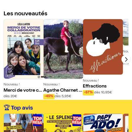
Les nouveautés
Nouve
Nour
c'es
dès 1
Nouveau !
Nouveau !
Nouveau !
Effractions
Merci de votre col
Agathe Charnet :
-57%
dès 10,95€
laboration
Peut-Être Le Hasa
dès 20€
-45%
dès 5,95€
rd
🏆 Top avis