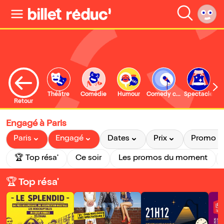
Théâtre
Comédie
Humour
Comedy club
Spectacle
Retour
Engagé à Paris
Paris
Engagé
Dates
Prix
Promo
🏆 Top résa'
Ce soir
Les promos du moment
🏆 Top résa'