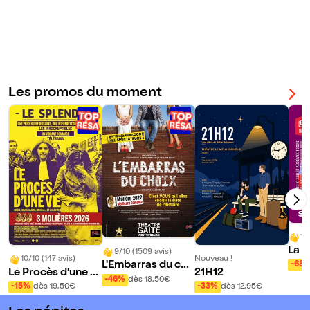
en
Azz
op
ard
i et
Sac
ha
Les promos du moment
Da
nin
o
10
La p
9/10 (1509 avis)
10/10 (147 avis)
Nouveau !
le t
L'Embarras du cho
-68
Le Procès d'une vi
21H12
ix | de Sébastien A
-46%
dès 18,50€
e
-15%
dès 19,50€
-33%
dès 12,95€
zzopardi et Sacha
Danino