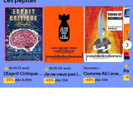
Les pépites
10
10/10 (5 avis)
Nouveau !
10/10 (15 avis)
Papy
L'Esprit Critique Ill
Comme Ali | avec
Je ne veux pas la f
!
-43
ustré
Fatima Ouassak
aire
-25%
dès 8,95€
-48%
dès 13€
-48%
dès 13€