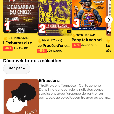
3
1
2
10/10 (154 avis)
9/10 (1509 avis)
Papy fait son ado
10/10 (147 avis)
9/
L'Embarras du cho
!
Le Procès d'une vi
Le d
-43%
dès 10,95€
ix | de Sébastien A
-46%
dès 18,50€
e
u Li
-15%
dès 19,50€
dès 2
zzopardi et Sacha
Danino
Découvrir toute la sélection
Trier par
Effractions
Théâtre de la Tempête - Cartoucherie
Dans l'indistinction de la nuit, des corps
surgissent avec l'urgence de rentrer en
contact, que ce soit pour trouver où dormir,
marchander ou satisfaire un désir, en dépit
de l'autre. Qui dépend de qui dans ce
monde de solitude et de marge ? Une