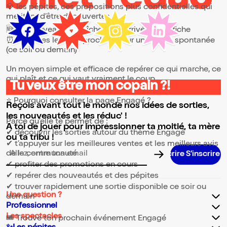
💎 les pépites, ces propositions plus confidentielles qui
méritent d’être découvertes
🆕 les nouveautés, fraîchement arrivées à l’affiche
⏰ les dates les plus proches, pour une sortie spontanée
(ce soir ou demain)
Un moyen simple et efficace de repérer ce qui marche, ce
qui plaît et ce qui vaut vraiment le coup.
Tu veux être mon copain ?!
⭐ Pourquoi consulter la page Engagé ?
Reçois avant tout le monde nos idées de sorties,
les nouveautés et les réduc' !
Parce qu’elle te permet de :
A toi de jouer pour impressionner ta moitié, ta mère
✔ découvrir les sorties autour du thème Engagé
ou ta tribu !
✔ t’appuyer sur les meilleures ventes et les meilleurs avis
de la communauté
S’inscrire S’inscrire S’inscrire S’inscrire S’inscrire S
Adresse email pour la newsletter
✔ profiter des promotions en cours
✔ repérer des nouveautés et des pépites
✔ trouver rapidement une sortie disponible ce soir ou
Une question ?
demain
Professionnel
Les spectacles
🎟️ Trouve ton prochain événement Engagé