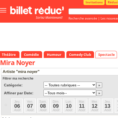
Invitations
Réduc
Bouton
menu
Sortez Maintenant!
principale
Recherche avancée
|
Les nouvea
Théâtre
Comédie
Humour
Comedy Club
Spectacle
Mira Noyer
Artiste "mira noyer"
Filtrer ma recherche
Catégorie:
Affiner par Date:
Jeu.
Ven.
Sam.
Dim.
Lun.
Mar.
Mer.
Jeu.
«
06
07
08
09
10
11
12
13
Août
Août
Août
Août
Août
Août
Août
Août