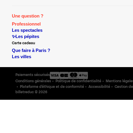
Une question ?
Professionnel
Les spectacles
✨Les pépites
Carte cadeau
Que faire à Paris ?
Les villes
Paiements sécurisés
Conditions générales
Politique de confidentialité
Mentions légale
Plateforme d'éthique et de conformité
Accessibilité
Gestion de
billetreduc ©
2026