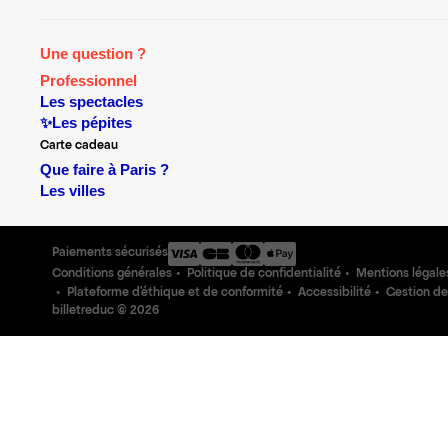
Une question ?
Professionnel
Les spectacles
✨Les pépites
Carte cadeau
Que faire à Paris ?
Les villes
Paiements sécurisés
Conditions générales
Politique de confidentialité
Mentions légale
Plateforme d'éthique et de conformité
Accessibilité
Gestion de
billetreduc ©
2026