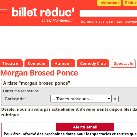
Invitations
Réduc
Bouton
menu
Sortez Maintenant!
principale
Recherche avancée
|
Les nouvea
Théâtre
Comédie
Humour
Comedy Club
Spectacle
Morgan Brosed Ponce
Artiste "morgan brosed ponce"
Filtrer ma recherche
Catégorie:
Désolé, nous n'avons pas actuellement d'événements disponibles da
rubrique
Pour être informé des prochaines dates pour les spectacles et sorties qu