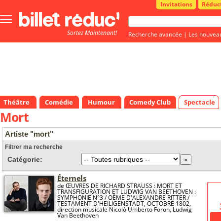
Invitations
Réduc
Bouton
menu
Sortez Maintenant!
principale
Recherche avancée
|
Les nouvea
Théâtre
Comédie
Humour
Comedy Club
Spectacle
Mort
Artiste "mort"
Filtrer ma recherche
Catégorie:
Éternels
de ŒUVRES DE RICHARD STRAUSS : MORT ET
TRANSFIGURATION ET LUDWIG VAN BEETHOVEN :
SYMPHONIE N°3 / OÈME D'ALEXANDRE RITTER /
TESTAMENT D'HEILIGENSTADT, OCTOBRE 1802,
direction musicale Nicolò Umberto Foron, Ludwig
Van Beethoven