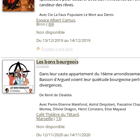
candeur des rêves.
Avec Cie La Faux Populaire Le Mort aux Dents
Espace Albert Camus
,
Bron (
69
)
Non disponible
Du 13/12/2019 au 14/12/2019
Ajouter à ma liste
Les bons bourgeois
Comédie
Dans leur vaste appartement du 16ème arrondissement
Basson d'Argueil voient leur quiétude bourgeoise pert
divergences.
De René de Obaldia
Avec Pierre-Etienne Malefond, Astrid Desjobert, Pascaline Ch
Mortea, Olivier Dragon, Henri Constans, Elise Mayaud
Café Théâtre du Têtard
,
Marseille
(
13
)
Non disponible
Du 12/11/2020 au 14/11/2020