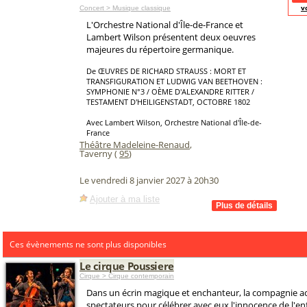
v
Concert > Musique classique
L'Orchestre National d'Île-de-France et
Lambert Wilson présentent deux oeuvres
majeures du répertoire germanique.
De ŒUVRES DE RICHARD STRAUSS : MORT ET
TRANSFIGURATION ET LUDWIG VAN BEETHOVEN :
SYMPHONIE N°3 / OÈME D'ALEXANDRE RITTER /
TESTAMENT D'HEILIGENSTADT, OCTOBRE 1802
Avec Lambert Wilson, Orchestre National d'Île-de-
France
Théâtre Madeleine-Renaud
,
Taverny (
95
)
Le vendredi 8 janvier 2027 à 20h30
Ajouter à ma liste
Ces évènements ne sont plus disponibles
Le cirque Poussiere
Cirque > Cirque contemporain
Dans un écrin magique et enchanteur, la compagnie acc
spectateurs pour célébrer avec eux l'innocence de l'enf