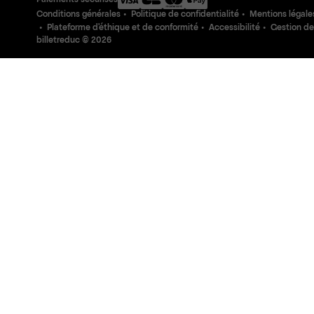
Paiements sécurisés
Conditions générales
Politique de confidentialité
Mentions légale
Plateforme d'éthique et de conformité
Accessibilité
Gestion de
billetreduc ©
2026