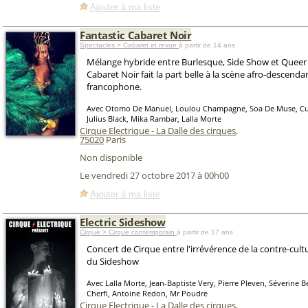
Ajouter à ma liste
Fantastic Cabaret Noir
Spectacles > Cabaret et revue
à partir de 14 ans
Mélange hybride entre Burlesque, Side Show et Queer 
Cabaret Noir fait la part belle à la scène afro-descend
francophone.
Avec Otomo De Manuel, Loulou Champagne, Soa De Muse, Cu
Julius Black, Mika Rambar, Lalla Morte
Cirque Electrique - La Dalle des cirques
,
75020
Paris
Non disponible
Le vendredi 27 octobre 2017 à 00h00
Ajouter à ma liste
Electric Sideshow
Cirque > Cirque contemporain
à partir de 17 ans
Concert de Cirque entre l'irrévérence de la contre-cultu
du Sideshow
Avec Lalla Morte, Jean-Baptiste Very, Pierre Pleven, Séverine Be
Cherfi, Antoine Redon, Mr Poudre
Cirque Electrique - La Dalle des cirques
,