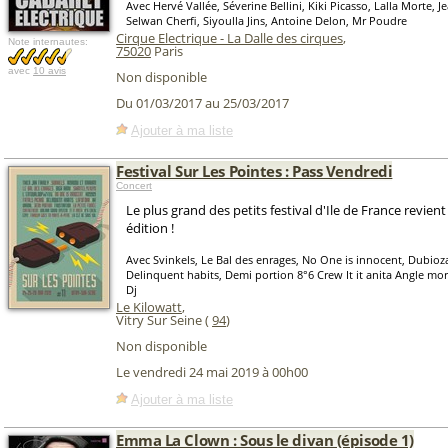
Avec Hervé Vallée, Séverine Bellini, Kiki Picasso, Lalla Morte, J
Selwan Cherfi, Siyoulla Jins, Antoine Delon, Mr Poudre
Cirque Electrique - La Dalle des cirques
,
Note internautes:
75020
Paris
avec
10 avis
Non disponible
Du 01/03/2017 au 25/03/2017
Ajouter à ma liste
Festival Sur Les Pointes : Pass Vendredi
Concert
Le plus grand des petits festival d'Ile de France revie
édition !
Avec Svinkels, Le Bal des enrages, No One is innocent, Dubioza
Delinquent habits, Demi portion 8°6 Crew It it anita Angle mort
Dj
Le Kilowatt
,
Vitry Sur Seine (
94
)
Non disponible
Le vendredi 24 mai 2019 à 00h00
Ajouter à ma liste
Emma La Clown : Sous le divan (épisode 1)