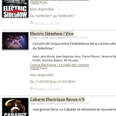
75020
Paris
Non disponible
Du 14/09/2017 au 16/09/2017
Ajouter à ma liste
Electric Sideshow / Vice
Cirque > Cirque contemporain
à partir de 17 ans
Concert de Cirque entre l'irrévérence de la contre-cultu
du Sideshow !
Avec Lalla Morte, Jean-Baptiste Very, Pierre Pleven, Séverine Be
Cherfi, Antoine Redon, Mr Poudre
Cirque Electrique - La Dalle des cirques
,
75020
Paris
Non disponible
Du 11/07/2018 au 21/07/2018
Ajouter à ma liste
Cabaret Electrique Revue n°4
Spectacles > Cabaret et revue
à partir de 17 ans
Une grosse farce. Le Cabaret se réinvente en Gouvern