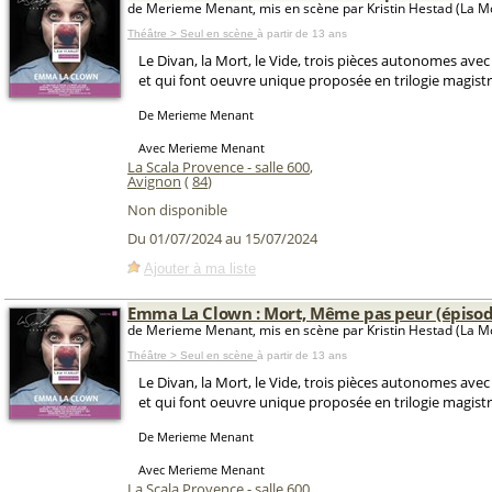
de Merieme Menant, mis en scène par Kristin Hestad (La Mor
Théâtre > Seul en scène
à partir de 13 ans
Le Divan, la Mort, le Vide, trois pièces autonomes av
et qui font oeuvre unique proposée en trilogie magistr
De Merieme Menant
Avec Merieme Menant
La Scala Provence - salle 600
,
Avignon
(
84
)
Non disponible
Du 01/07/2024 au 15/07/2024
Ajouter à ma liste
Emma La Clown : Mort, Même pas peur (épisod
de Merieme Menant, mis en scène par Kristin Hestad (La Mor
Théâtre > Seul en scène
à partir de 13 ans
Le Divan, la Mort, le Vide, trois pièces autonomes av
et qui font oeuvre unique proposée en trilogie magistr
De Merieme Menant
Avec Merieme Menant
La Scala Provence - salle 600
,