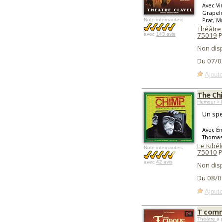
Avec Vi
Grapelo
Prat, Ma
Note internautes:
Théâtre
75019
P
avec
143 avis
Non dis
Du 07/0
Ajoute
The Ch
Humour > I
Un spe
Avec Ém
Thomas,
Le Kibél
Note internautes:
75010
P
avec
42 avis
Non dis
Du 08/0
Ajoute
T comm
Théâtre
à 