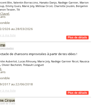
ncent Blin, Valentin Borraccino, Hanako Danjo, Nadège Garnier, Marion
up, Emmy Gues, Marie Joly, Mélissa Orcel, Charlotte Jouslin, Benjamin
non Tessier, Tili
 Clavel
,
aris
ponible
2/2026 au 28/03/2026
r à ma liste
imp
mprovisation
ctacle de chansons improvisées à partir de tes idées !
ilie Aubertot, Lucas Rihouey, Marie Joly, Nadège Garnier Nicol, Nausica
 Olivier Bachelet, Thibault Longuet
é
,
aris
ponible
9/2017 au 22/06/2018
r à ma liste
e Cirque
partir de 3 ans