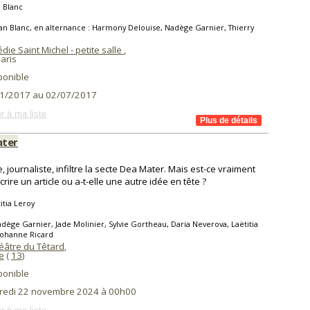
 Blanc
an Blanc, en alternance : Harmony Delouise, Nadège Garnier, Thierry
ie Saint Michel - petite salle
,
aris
ponible
1/2017 au 02/07/2017
r à ma liste
ater
e, journaliste, infiltre la secte Dea Mater. Mais est-ce vraiment
crire un article ou a-t-elle une autre idée en tête ?
itia Leroy
dège Garnier, Jade Molinier, Sylvie Gortheau, Daria Neverova, Laëtitia
Johanne Ricard
éâtre du Têtard
,
e
(
13
)
ponible
redi 22 novembre 2024 à 00h00