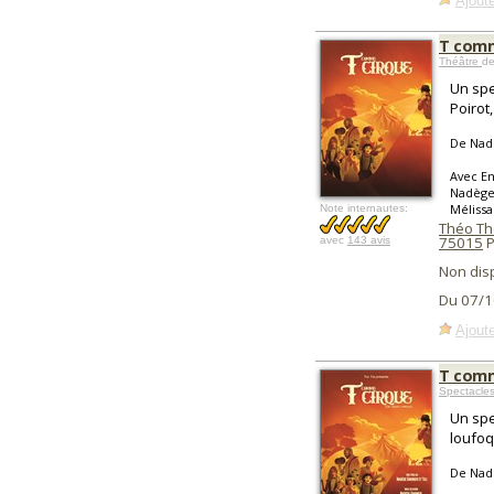
Ajoute
T comm
Théâtre
de
Un spe
Poirot
De Nadè
Avec En
Nadège 
Mélissa
Note internautes:
Théo Thé
75015
P
avec
143 avis
Non dis
Du 07/1
Ajoute
T comm
Spectacle
Un spe
loufoq
De Nadè