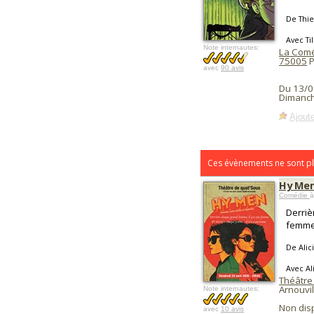
De Thie
Avec Ti
Note internautes:
La Coméd
75005
P
avec
90 avis
Du 13/0
Dimanch
Ajoute
Ces évènements ne sont pl
Hy Me
Comédie
à
Derriè
femme.
De Alic
Avec Al
Théâtre
Arnouvil
Note internautes:
Non dis
avec
10 avis