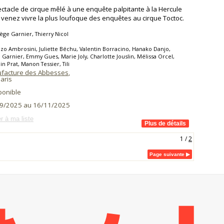
ctacle de cirque mêlé à une enquête palpitante à la Hercule
, venez vivre la plus loufoque des enquêtes au cirque Toctoc.
ge Garnier, Thierry Nicol
zo Ambrosini, Juliette Béchu, Valentin Borracino, Hanako Danjo,
Garnier, Emmy Gues, Marie Joly, Charlotte Jouslin, Mélissa Orcel,
n Prat, Manon Tessier, Tili
facture des Abbesses
,
aris
ponible
9/2025 au 16/11/2025
r à ma liste
1
/
2