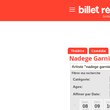
Bouton
menu
Sorte
principale
Théâtre
Comédie
Nadege Garni
Artiste "nadege garnie
Filtrer ma recherche
Catégorie:
Ages:
Affiner par Date:
Sam.
Dim.
Lu
«
08
09
1