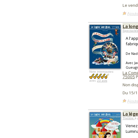
Le vend
Ajoute
La long
Spectacles
A l'ap
fabriq
De Nad
Avec Ja
Gueugn
Note internautes:
La Comé
75005
P
avec
23 avis
Non dis
Du 15/1
Ajoute
La lége
Théâtre
à 
Venez 
Lumina