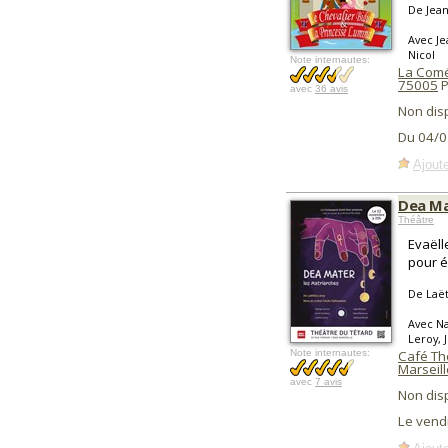
De Jean
Avec Je
Nicol
Note internautes:
La Coméd
75005
P
avec
36 avis
Non dis
Du 04/0
Ajoute
Dea M
Théâtre
Evaëll
pour é
De Laët
Avec Na
Leroy, 
Note internautes:
Café Th
Marseill
avec
7 avis
Non dis
Le vend