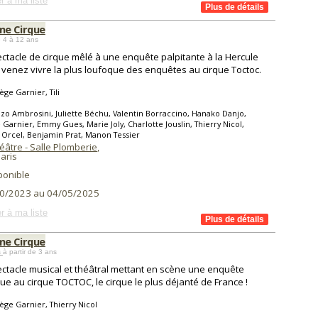
r à ma liste
e Cirque
 4 à 12 ans
ctacle de cirque mêlé à une enquête palpitante à la Hercule
, venez vivre la plus loufoque des enquêtes au cirque Toctoc.
ge Garnier, Tili
zo Ambrosini, Juliette Béchu, Valentin Borraccino, Hanako Danjo,
Garnier, Emmy Gues, Marie Joly, Charlotte Jouslin, Thierry Nicol,
 Orcel, Benjamin Prat, Manon Tessier
âtre - Salle Plomberie
,
aris
ponible
0/2023 au 04/05/2025
r à ma liste
e Cirque
s
à partir de 3 ans
ctacle musical et théâtral mettant en scène une enquête
ue au cirque TOCTOC, le cirque le plus déjanté de France !
ge Garnier, Thierry Nicol