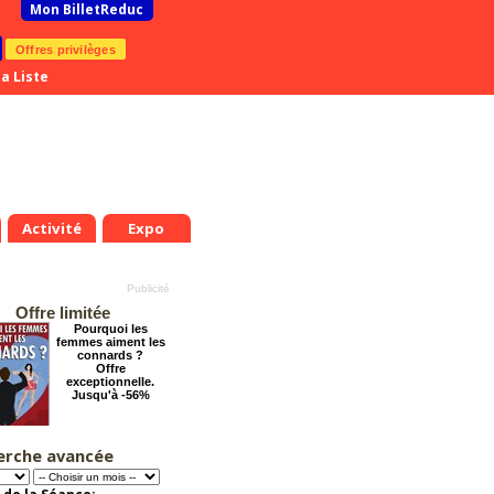
Mon BilletReduc
Offres privilèges
a Liste
Activité
Expo
Offre limitée
Pourquoi les
femmes aiment les
connards ?
Offre
exceptionnelle.
Jusqu'à -56%
erche avancée
Cendrillon, la
.
Jeu.
Ven.
Sam.
Dim.
Lun.
Mar.
Mer.
Jeu.
Ven.
véritable histoire
9
20
21
22
23
24
25
26
27
28
Offre
exceptionnelle.