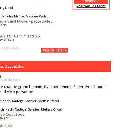
voir tous les tarifs
rry Nicol
li, Nicolas Maffre, Maxime Pedano
ie Saint Michel - petite salle
,
aris
9/2026 au 15/11/2026
e à 14h
r à ma liste
us disponibles
n
 partir de 8 ans
re chaque grand homme, il y'a une femme Et derrière chaque
.. il n'y a personne
ia Kech, Nadège Garnier, Mélissa Orcel
icia Kech, Nadège Garnier, Mélissa Orcel
 de Quat'Sous
,
le (
95
)
ponible