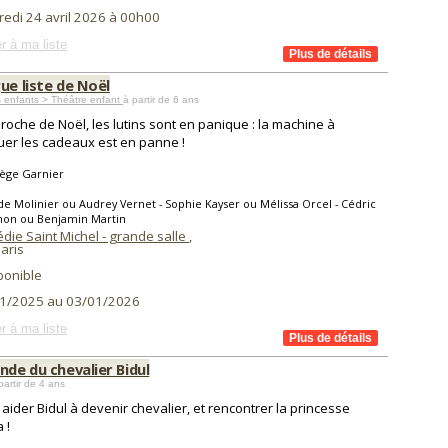
redi 24 avril 2026 à 00h00
r à ma liste
ue liste de Noël
 enfants > Théâtre enfant
à partir de 6 ans
proche de Noël, les lutins sont en panique : la machine à
uer les cadeaux est en panne !
ège Garnier
de Molinier ou Audrey Vernet - Sophie Kayser ou Mélissa Orcel - Cédric
on ou Benjamin Martin
die Saint Michel - grande salle
,
aris
ponible
1/2025 au 03/01/2026
r à ma liste
nde du chevalier Bidul
partir de 4 ans
aider Bidul à devenir chevalier, et rencontrer la princesse
 !