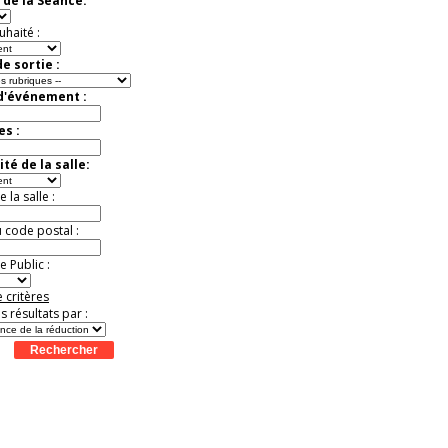
 de la Séance:
t
Août
Août
Août
Août
Août
Août
Août
Août
Août
Jusqu'à -33%
uhaité :
e sortie :
 d'événement :
es :
té de la salle:
la salle :
u code postal :
 Public :
 critères
es résultats par :