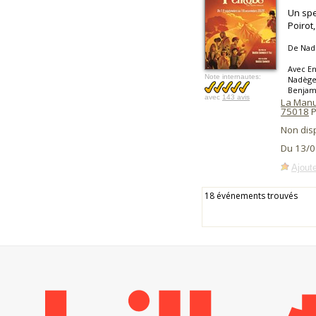
Un spe
Poirot
De Nadè
Avec En
Note internautes:
Nadège 
Benjami
avec
143 avis
La Manu
75018
P
Non dis
Du 13/0
Ajoute
18 événements trouvés