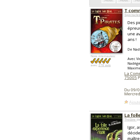
Août
Août
Ao
T comm
Spectacle
Des pi
épreuv
une av
ans !
De Nadè
Note internautes:
Avec Vi
Nadège 
avec
278 avis
Maxime 
La Comé
75005
P
Du 09/0
Mercred
Ajoute
La foll
Théâtre
de
Igor, 
décide
maître 