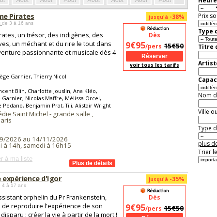
Heure
ût
Août
Août
Août
Août
Août
Août
Août
Août
Aoû
e Pirates
Prix so
-38%
jusqu'à
s
de 3 à 16 ans
Type d
rates, un trésor, des indigènes, des
Dès
es, un méchant et du rire le tout dans
9€95
15€50
/pers
Titre
enture passionnante et musicale dès 4
Artist
voir tous les tarifs
ge Garnier, Thierry Nicol
Capaci
ncent Blin, Charlotte Jouslin, Ana Kléo,
Nom de 
Garnier, Nicolas Maffre, Mélissa Orcel,
Pedano, Benjamin Prat, Tili, Alistair Wright
Ville o
die Saint Michel - grande salle
,
aris
Type de
9/2026 au 14/11/2026
plus de
i à 14h, samedi à 16h15
Trier l
r à ma liste
e expérience d'Igor
-35%
jusqu'à
 4 à 17 ans
assistant orphelin du Pr Frankenstein,
Dès
 de reproduire l'expérience de son
9€95
15€50
/pers
disparu : créer la vie à partir de la mort !