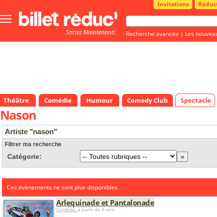
Invitations
Réduc
Bouton
menu
Sortez Maintenant!
principale
Recherche avancée
|
Les nouvea
Théâtre
Comédie
Humour
Comedy Club
Spectacle
Nason
Artiste "nason"
Filtrer ma recherche
Catégorie:
Ces évènements ne sont plus disponibles
Arlequinade et Pantalonade
Comédie
à partir de 6 ans