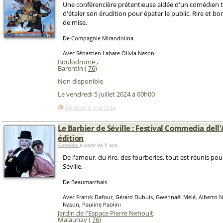
Une conférencière prétentieuse aidée d'un comédien t
d'étaler son érudition pour épater le public. Rire et 
de mise.
De Compagnie Mirandolina
Avec Sébastien Labate Olivia Nason
Boulodrome
,
Barentin (
76
)
Non disponible
Le vendredi 5 juillet 2024 à 00h00
Ajouter à ma liste
Le Barbier de Séville : Festival Commedia dell
édition
Comédie
à partir de 6 ans
De l'amour, du rire, des fourberies, tout est réunis pou
Séville.
De Beaumarchais
Avec Franck Dafour, Gérard Dubuis, Gwennaël Mélé, Alberto N
Nason, Pauline Paolini
Jardin de l'Espace Pierre Nehoult
,
Malaunay (
76
)