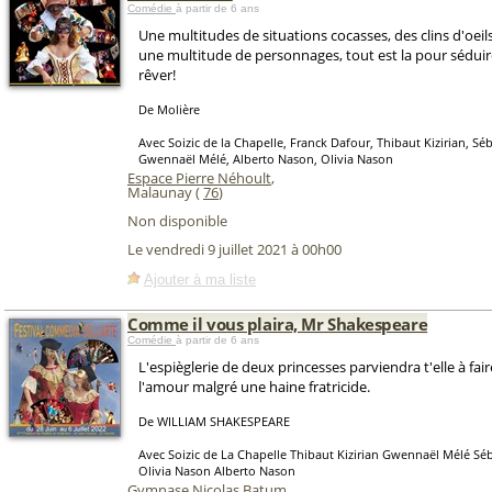
Comédie
à partir de 6 ans
Une multitudes de situations cocasses, des clins d'oeils 
une multitude de personnages, tout est la pour séduire
rêver!
De Molière
Avec Soizic de la Chapelle, Franck Dafour, Thibaut Kizirian, Sé
Gwennaël Mélé, Alberto Nason, Olivia Nason
Espace Pierre Néhoult
,
Malaunay (
76
)
Non disponible
Le vendredi 9 juillet 2021 à 00h00
Ajouter à ma liste
Comme il vous plaira, Mr Shakespeare
Comédie
à partir de 6 ans
L'espièglerie de deux princesses parviendra t'elle à fai
l'amour malgré une haine fratricide.
De WILLIAM SHAKESPEARE
Avec Soizic de La Chapelle Thibaut Kizirian Gwennaël Mélé Sé
Olivia Nason Alberto Nason
Gymnase Nicolas Batum
,