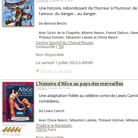
Comédie
à partir de 6 ans
Une histoire, rebondissant de l'horreur à l'humour, de 
l'amour, du danger... au danger.
De Bertold Brecht
Avec Soizic de la Chapelle, Alberto Nason, Franck Dafour, Gwe
Thibaut Kizirian, Sébastien Labate et Olivia Nason
Centre Sportif du Cheval Rouge
,
Isneauville (
76
)
Non disponible
Le samedi 1 juillet 2023 à 00h00
Ajouter à ma liste
L'histoire d'Alice au pays des merveilles
Théâtre
à partir de 5 ans
Une adaptation fidèle au célèbre conte de Lewis Carrol
comédiens.
De Lewis Carroll
Avec Olivia Nason, Sébastien Labate, Thibault Kizirian, Mélani
Théâtre le Ranelagh
,
Note internautes:
75016
Paris
avec
37 avis
Non disponible