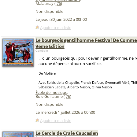
Malaunay (
76
)
Non disponible
Le jeudi 30 juin 2022 à 00h00
Ajouter à ma liste
Le bourgeois gentilhomme Festival De Commed
9ème Edition
Comédie
... d'un bourgeois qui, pour devenir gentilhomme, ne 
aucune dépense ni aucun sacrifice.
De Molière
Avec Soizic de la Chapelle, Franck Dafour, Gwennaël Mélé, Thib
Sébastien Labate, Alberto Nason, Olivia Nason
École de musique
,
Bois-Guillaume (
76
)
Non disponible
Le mercredi 1 juillet 2026 à 00h00
Ajouter à ma liste
Le Cercle de Craie Caucasien