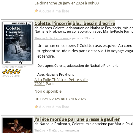
Le dimanche 28 janvier 2024 à 00h00
Ajouter à ma liste
Colette, l'incorrigible... besoin d'écrire
de d'après Colette, adaptation de Nathalie Prokhoris, mis e
Nathalie Prokhoris, en collaboration avec Marie-Paule Ram
Théâtre > Seul en scène
à partir de 13 ans
Un roman en suspens ? Colette ruse, esquive. Au coeur 
surgissent soudain des pans de sa vie. Un voyage vag
et tendre.
De d'après Colette, adaptation de Nathalie Prokhoris
Note internautes:
Avec Nathalie Prokhoris
avec
26 avis
A La Folie Théâtre - Petite salle
,
75011
Paris
Non disponible
Du 05/12/2025 au 07/03/2026
Ajouter à ma liste
J'ai été mordue par une presse à gaufrer
de Nathalie Prokhoris, Colette, mis en scène par Marie-Pa
Théâtre > Théâtre contemporain