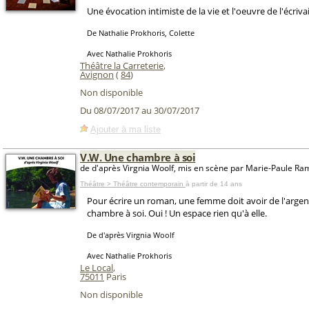
Une évocation intimiste de la vie et l'oeuvre de l'écriva
De Nathalie Prokhoris, Colette
Avec Nathalie Prokhoris
Théâtre la Carreterie
,
Avignon
(
84
)
Non disponible
Du 08/07/2017 au 30/07/2017
Ajouter à ma liste
V.W. Une chambre à soi
de d'après Virgnia Woolf, mis en scène par Marie-Paule Ra
Théâtre > Théâtre contemporain
à partir de 14 ans
Pour écrire un roman, une femme doit avoir de l'argen
chambre à soi. Oui ! Un espace rien qu'à elle.
De d'après Virgnia Woolf
Avec Nathalie Prokhoris
Le Local
,
75011
Paris
Non disponible