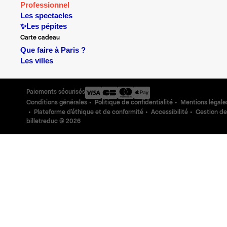
Professionnel
Les spectacles
✨Les pépites
Carte cadeau
Que faire à Paris ?
Les villes
Paiements sécurisés
Conditions générales
Politique de confidentialité
Mentions légale
Plateforme d'éthique et de conformité
Accessibilité
Gestion de
billetreduc ©
2026