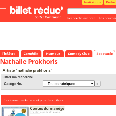
Invitations
Réduc
Bouton
menu
Sortez Maintenant!
principale
Recherche avancée
|
Les nouvea
Théâtre
Comédie
Humour
Comedy Club
Spectacle
Nathalie Prokhoris
Artiste "nathalie prokhoris"
Filtrer ma recherche
Catégorie:
Ces évènements ne sont plus disponibles
Contes du manège
Théâtre
à partir de 4 ans