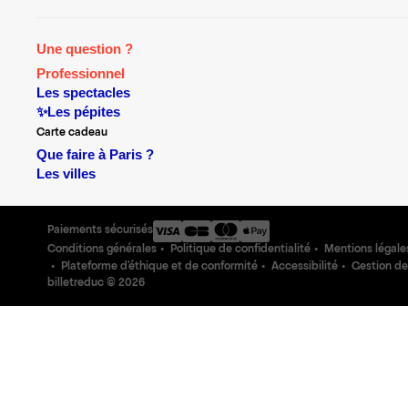
Une question ?
Professionnel
Les spectacles
✨Les pépites
Carte cadeau
Que faire à Paris ?
Les villes
Paiements sécurisés
Conditions générales
Politique de confidentialité
Mentions légale
Plateforme d'éthique et de conformité
Accessibilité
Gestion de
billetreduc ©
2026