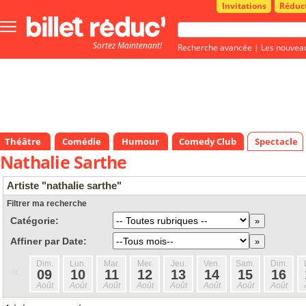
Invitations
Réduc
Bouton
menu
Sortez Maintenant!
principale
Recherche avancée
|
Les nouvea
Théâtre
Comédie
Humour
Comedy Club
Spectacle
Nathalie Sarthe
Artiste "nathalie sarthe"
Filtrer ma recherche
Catégorie:
Affiner par Date:
Dim.
Lun.
Mar.
Mer.
Jeu.
Ven.
Sam.
Dim.
«
09
10
11
12
13
14
15
16
Août
Août
Août
Août
Août
Août
Août
Août