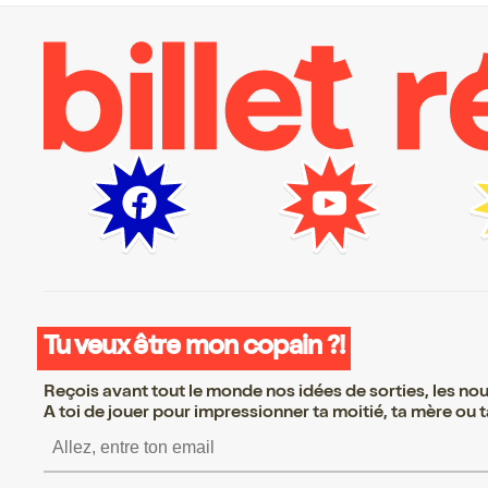
Tu veux être mon copain ?!
Reçois avant tout le monde nos idées de sorties, les nouv
A toi de jouer pour impressionner ta moitié, ta mère ou ta
S’inscrire S’inscrire S