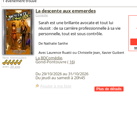
1 événement trouvé
La descente aux emmerdes
Comédie
Sarah est une brillante avocate et tout lui
réussit : de sa carrière professionnelle à sa vie
personnelle, tout est sous contrôle.
De Nathalie Sarthe
v
Avec Laurence Ruatti ou Christelle Jean, Xavier Guibert
La BDComédie
,
Note internautes:
Gond-Pontouvre (
16
)
avec
39 avis
Du 29/10/2026 au 31/10/2026
Du jeudi au samedi à 20h45
Ajouter à ma liste