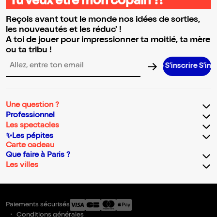
Tu veux être mon copain ?!
Reçois avant tout le monde nos idées de sorties,
les nouveautés et les réduc' !
A toi de jouer pour impressionner ta moitié, ta mère
ou ta tribu !
S’inscrire S’inscrire S’in
Adresse email pour la newsletter
Une question ?
Professionnel
Les spectacles
✨Les pépites
Carte cadeau
Que faire à Paris ?
Les villes
Paiements sécurisés
Conditions générales