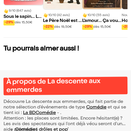
9/10 (647 avis)
10/10 (42 avis)
10/10 (55 avis)
Nouve
Sous le sapin... Le
Le Père Noël est u
L'amour... Ça vous
Hol
s emmerdes !!!
-29%
dès 15,50€
ne ordure
EHPAD ?
-22%
dès 19,50€
-29%
dès 15,50€
-29
Tu pourrais aimer aussi !
À propos de La descente aux
emmerdes
Découvre La descente aux emmerdes, qui fait partie de
notre sélection d’événements de type
Comédie
et qui se
tient ici :
La BDComédie
- .
Attention : les places sont limitées. Encore hésitant(e) ?
Les avis des spectateurs qui l'ont déjà vécu seront d'une
aide précieuse !
Comédies drôles et pop’