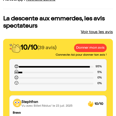
La descente aux emmerdes, les avis
spectateurs
Voir tous les avis
10/10
(39 avis)
Donner mon avis
Connecte-toi pour donner ton avis !
😍
95%
🤗
5%
😐
0%
🙁
0%
Stephfran
10/10
Vu avec Billet Réduc'
le 23 juil. 2025
Bravo
Fa