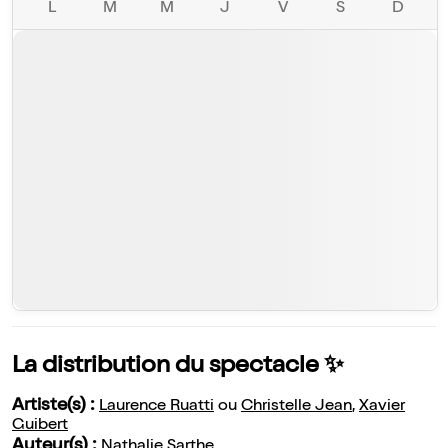
L
M
M
J
V
S
D
La distribution du spectacle ✨
Artiste(s) :
Laurence Ruatti
ou
Christelle Jean
,
Xavier
Guibert
Auteur(s) :
Nathalie Sarthe