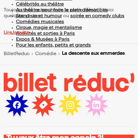
Célébrités au théâtre
Toujours à la recherche de la sortie idéale ? Voici
Au théâtre, pour faire le plein d’émotions
quelques pistes :
Stand-up et humour
ou
soirée en comedy clubs
Comédies musicales
Cirque, magie et mentalisme
Lire la suite
Activités et sorties à Paris
Expos & Musées à Paris
Pour les enfants, petits et grands
La descente aux emmerdes
BilletReduc
Comédie