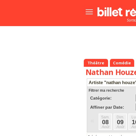
Bouton
menu
Sorte
principale
Théâtre
Comédie
Nathan Houz
Artiste "nathan houze
Filtrer ma recherche
Catégorie:
Affiner par Date:
Sam.
Dim.
Lu
«
08
09
1
Août
Août
Ao