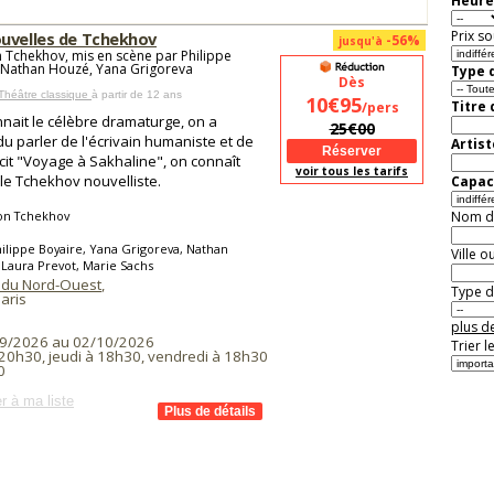
Heure
Prix so
uvelles de Tchekhov
-56%
jusqu'à
 Tchekhov, mis en scène par Philippe
 Nathan Houzé, Yana Grigoreva
Type d
Dès
Théâtre classique
à partir de 12 ans
10€95
Titre
/pers
nait le célèbre dramaturge, on a
25€00
u parler de l'écrivain humaniste et de
Artist
cit "Voyage à Sakhaline", on connaît
voir tous les tarifs
le Tchekhov nouvelliste.
Capaci
on Tchekhov
Nom de 
ilippe Boyaire, Yana Grigoreva, Nathan
Ville o
Laura Prevot, Marie Sachs
 du Nord-Ouest
,
Type de
aris
plus de
9/2026 au 02/10/2026
Trier l
 20h30, jeudi à 18h30, vendredi à 18h30
0
r à ma liste