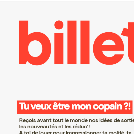
Tu veux être mon copain ?!
Reçois avant tout le monde nos idées de sorti
les nouveautés et les réduc' !
A toi de jouer pour impressionner ta moitié, ta