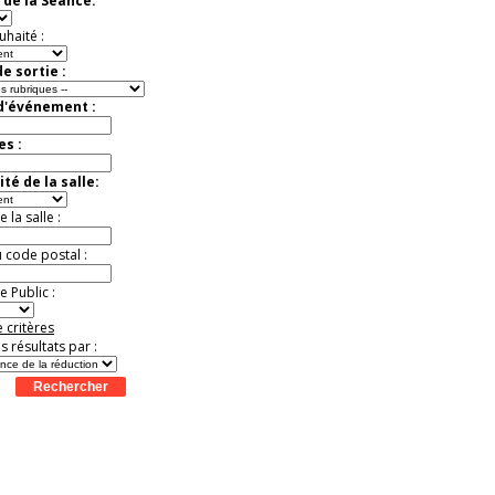
 de la Séance:
Jusqu'à -33%
uhaité :
e sortie :
 d'événement :
es :
té de la salle:
la salle :
u code postal :
 Public :
 critères
es résultats par :