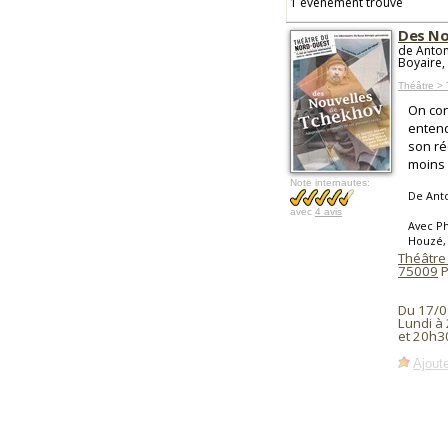
1 événement trouvé
Des No
de Anton
Boyaire,
Théâtre > 
On con
entend
son ré
moins 
Note internautes:
De Ant
avec
4 avis
Avec Ph
Houzé, 
Théâtre
75009
P
Du 17/0
Lundi à
et 20h3
Ajoute