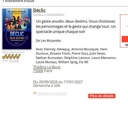
1 événement trouvé
Déclic
Humour > Improvisation
Un geste anodin, deux destins. Vous choisissez
les personnages et le geste qui change tout. Un
spectacle unique chaque soir
De Les Musardes
v
Avec Vianney d'Araquy, Antoine Bousquet, Yann
Note internautes:
Ducloux, Rosario Frech, Pierre Gros, Julie Hetet,
Nathan Kumvalan, Delphine Lamour, Laure Manceron,
avec
51 avis
Laure Moreau, William Sprig, Fix Wt
Théâtre Le Bout
,
75009
Paris
Du 20/09/2026 au 17/01/2027
Dimanche à 20h
Ajouter à ma liste