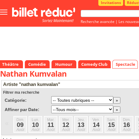
Invitations
Réduc
Bouton
menu
Sortez Maintenant!
principale
Recherche avancée
|
Les nouvea
Théâtre
Comédie
Humour
Comedy Club
Spectacle
Nathan Kumvalan
Artiste "nathan kumvalan"
Filtrer ma recherche
Catégorie:
Affiner par Date:
Dim.
Lun.
Mar.
Mer.
Jeu.
Ven.
Sam.
Dim.
«
09
10
11
12
13
14
15
16
Août
Août
Août
Août
Août
Août
Août
Août