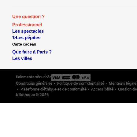
Une question ?
Professionnel
Les spectacles
✨Les pépites
Carte cadeau
Que faire à Paris ?
Les villes
Paiements sécurisés
Conditions générales
Politique de confidentialité
Mentions légale
Plateforme d'éthique et de conformité
Accessibilité
Gestion de
billetreduc ©
2026