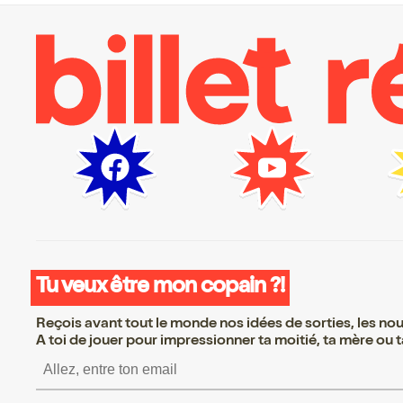
Tu veux être mon copain ?!
Reçois avant tout le monde nos idées de sorties, les nouv
A toi de jouer pour impressionner ta moitié, ta mère ou ta
S’inscrire S’inscrire S’