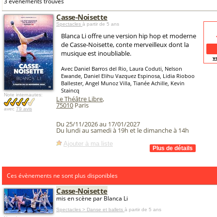
3 événements trouvés
Casse-Noisette
Spectacles
à partir de 5 ans
Blanca Li offre une version hip hop et moderne
de Casse-Noisette, conte merveilleux dont la
musique est inoubliable.
v
Avec Daniel Barros del Rio, Laura Coduti, Nelson
Ewande, Daniel Elihu Vazquez Espinosa, Lidia Rioboo
Ballester, Angel Munoz Villa, Tianée Achille, Kevin
Staincq
Note internautes:
Le Théâtre Libre
,
75010
Paris
avec
79 avis
Du 25/11/2026 au 17/01/2027
Du lundi au samedi à 19h et le dimanche à 14h
Ajouter à ma liste
Ces évènements ne sont plus disponibles
Casse-Noisette
mis en scène par Blanca Li
Spectacles > Danse et ballets
à partir de 5 ans