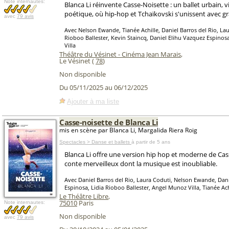
Note internautes:
Blanca Li réinvente Casse-Noisette : un ballet urbain, v
poétique, où hip-hop et Tchaïkovski s'unissent avec gr
avec
79 avis
Avec Nelson Ewande, Tianée Achille, Daniel Barros del Rio, Lau
Rioboo Ballester, Kevin Staincq, Daniel Elihu Vazquez Espino
Villa
Théâtre du Vésinet - Cinéma Jean Marais
,
Le Vésinet (
78
)
Non disponible
Du 05/11/2025 au 06/12/2025
Ajouter à ma liste
Casse-noisette de Blanca Li
mis en scène par Blanca Li, Margalida Riera Roig
Spectacles > Danse et ballets
à partir de 5 ans
Blanca Li offre une version hip hop et moderne de Cas
conte merveilleux dont la musique est inoubliable.
Avec Daniel Barros del Rio, Laura Coduti, Nelson Ewande, Dan
Espinosa, Lidia Rioboo Ballester, Angel Munoz Villa, Tianée Ach
Le Théâtre Libre
,
75010
Paris
Note internautes:
Non disponible
avec
79 avis