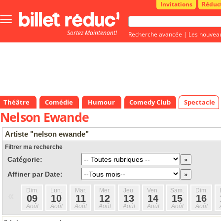
Invitations
Réduc
Bouton
menu
Sortez Maintenant!
principale
Recherche avancée
|
Les nouvea
Théâtre
Comédie
Humour
Comedy Club
Spectacle
Nelson Ewande
Artiste "nelson ewande"
Filtrer ma recherche
Catégorie:
Affiner par Date:
Dim.
Lun.
Mar.
Mer.
Jeu.
Ven.
Sam.
Dim.
«
09
10
11
12
13
14
15
16
Août
Août
Août
Août
Août
Août
Août
Août