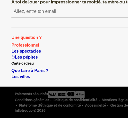
A toi de jouer pour impressionner ta moitié, ta mère ou ta
S’inscrire S’inscrire S’insc
Une question ?
Professionnel
Les spectacles
✨Les pépites
Carte cadeau
Que faire à Paris ?
Les villes
Paiements sécurisés
Conditions générales
Politique de confidentialité
Mentions légale
Plateforme d'éthique et de conformité
Accessibilité
Gestion de
billetreduc ©
2026