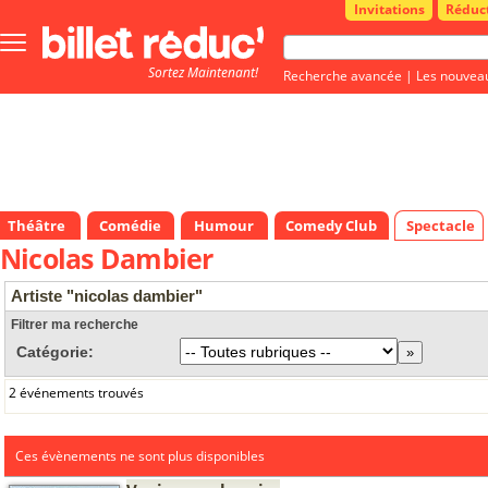
Invitations
Réduc
Bouton
menu
Sortez Maintenant!
principale
Recherche avancée
|
Les nouvea
Théâtre
Comédie
Humour
Comedy Club
Spectacle
Nicolas Dambier
Artiste "nicolas dambier"
Filtrer ma recherche
Catégorie:
2 événements trouvés
Ces évènements ne sont plus disponibles