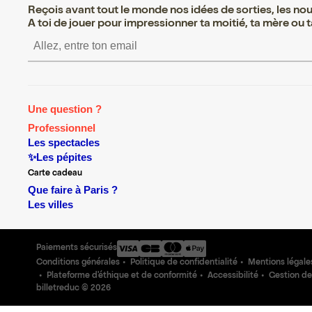
Reçois avant tout le monde nos idées de sorties, les nouv
A toi de jouer pour impressionner ta moitié, ta mère ou ta
S’inscrire S’inscrire S’ins
Une question ?
Professionnel
Les spectacles
✨Les pépites
Carte cadeau
Que faire à Paris ?
Les villes
Paiements sécurisés
Conditions générales
Politique de confidentialité
Mentions légale
Plateforme d'éthique et de conformité
Accessibilité
Gestion de
billetreduc ©
2026