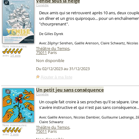
Venise sous la neige
Comédie
Deux amis qui se retrouvent après 10 ans, deux couples
un dîner et un gros quiproquo... pour un enchaîneme
"chourprenant".
De Gilles Dyrek
Avec Zéphyr Serehen, Gaëlle Arenson, Claire Schwartz, Nicola
Note internautes:
Théâtre du Temps
,
75011
Paris
avec
14 avis
Non disponible
Du 02/12/2023 au 31/12/2023
Ajouter à ma liste
Un petit jeu sans conséquence
Comédie
Un couple fait croire à ses proches qu'il se sépare. Une
s'avère instructive et qui n'est pas sans conséquence...
Avec Gaëlle Arenson, Nicolas Dambier, Guillaume Ladrange, Z
Claire Schwartz
Note internautes:
Théâtre du Temps
,
75011
Paris
avec
5 avis