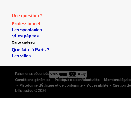
Une question ?
Professionnel
Les spectacles
✨Les pépites
Carte cadeau
Que faire à Paris ?
Les villes
Paiements sécurisés
Conditions générales
Politique de confidentialité
Mentions légale
Plateforme d'éthique et de conformité
Accessibilité
Gestion de
billetreduc ©
2026