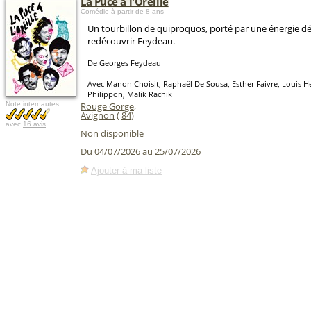
La Puce à l'Oreille
Comédie
à partir de 8 ans
Un tourbillon de quiproquos, porté par une énergie d
redécouvrir Feydeau.
De Georges Feydeau
Avec Manon Choisit, Raphaël De Sousa, Esther Faivre, Louis H
Philippon, Malik Rachik
Note internautes:
Rouge Gorge
,
Avignon
(
84
)
avec
16 avis
Non disponible
Du 04/07/2026 au 25/07/2026
Ajouter à ma liste