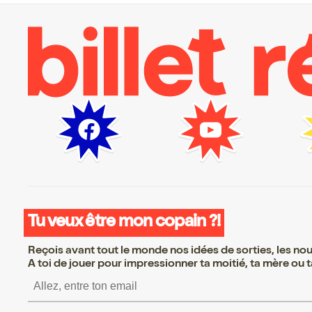
Tu veux être mon copain ?!
Reçois avant tout le monde nos idées de sorties, les nouv
A toi de jouer pour impressionner ta moitié, ta mère ou ta
S’inscrire S’inscrire S’