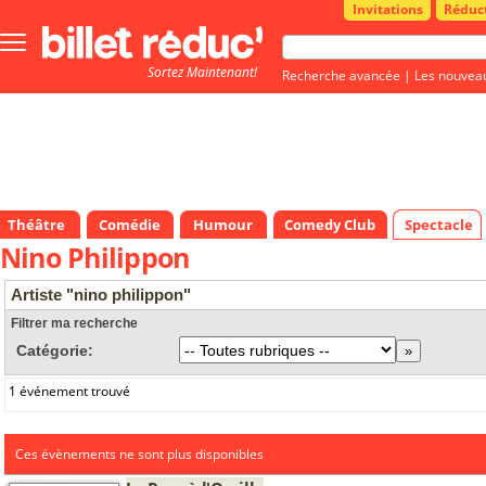
Invitations
Réduc
Bouton
menu
Sortez Maintenant!
principale
Recherche avancée
|
Les nouvea
Théâtre
Comédie
Humour
Comedy Club
Spectacle
Nino Philippon
Artiste "nino philippon"
Filtrer ma recherche
Catégorie:
1 événement trouvé
Ces évènements ne sont plus disponibles