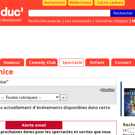
Invitations
Réductions
Carte cadeau
z Maintenant!
Recherche avancée
|
Les nouveautés
|
Dernières critiques
|
M
Humour
Comedy Club
Spectacle
Enfant
Concert
nice
nice"
»
Modifier
as actuellement d'événements disponibles dans cette
Rech
Le
 prochaines dates pour les spectacles et sorties que vous