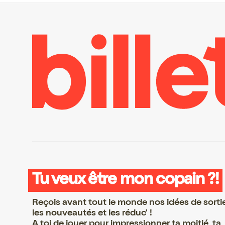
Tu veux être mon copain ?!
Reçois avant tout le monde nos idées de sorti
les nouveautés et les réduc' !
A toi de jouer pour impressionner ta moitié, ta