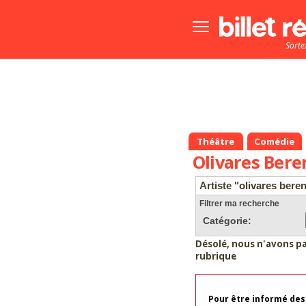
Bouton
menu
Sorte
principale
Théâtre
Comédie
Olivares Bere
Artiste "olivares bere
Filtrer ma recherche
Catégorie:
Désolé, nous n'avons p
rubrique
Pour être informé des