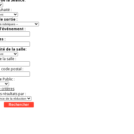
de la Séance:
Offre
exceptionnelle.
Jusqu'à -52%
uhaité :
e sortie :
d'événement :
es :
té de la salle:
la salle :
u code postal :
 Public :
 critères
es résultats par :