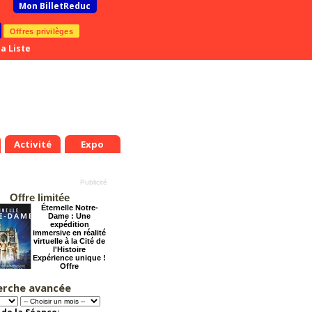
Mon BilletReduc
Offres privilèges
a Liste
Activité
Expo
Offre limitée
Éternelle Notre-
Dame : Une
expédition
immersive en réalité
virtuelle à la Cité de
l'Histoire
Expérience unique !
Offre
promotionnelle.
Jusqu'à -35%
erche avancée
Dernier coup de
ciseaux