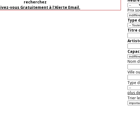
Heure 
recherchez
rivez-vous Gratuitement à l'Alerte Email.
Prix so
Type d
Titre 
Artist
Capaci
Nom de 
Ville o
Type de
plus de
Trier l