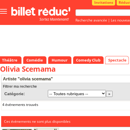
Invitations
Réduc
Bouton
menu
Sortez Maintenant!
principale
Recherche avancée
|
Les nouvea
Théâtre
Comédie
Humour
Comedy Club
Spectacle
Olivia Scemama
Artiste "olivia scemama"
Filtrer ma recherche
Catégorie:
4 événements trouvés
Ces évènements ne sont plus disponibles