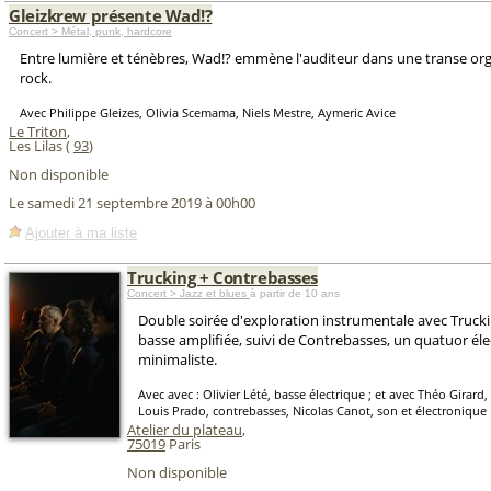
Gleizkrew présente Wad!?
Concert > Métal, punk, hardcore
Entre lumière et ténèbres, Wad!? emmène l'auditeur dans une transe or
rock.
Avec Philippe Gleizes, Olivia Scemama, Niels Mestre, Aymeric Avice
Le Triton
,
Les Lilas (
93
)
Non disponible
Le samedi 21 septembre 2019 à 00h00
Ajouter à ma liste
Trucking + Contrebasses
Concert > Jazz et blues
à partir de 10 ans
Double soirée d'exploration instrumentale avec Trucki
basse amplifiée, suivi de Contrebasses, un quatuor él
minimaliste.
Avec avec : Olivier Lété, basse électrique ; et avec Théo Girard
Louis Prado, contrebasses, Nicolas Canot, son et électronique
Atelier du plateau
,
75019
Paris
Non disponible