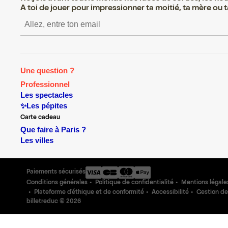
A toi de jouer pour impressionner ta moitié, ta mère ou ta
S’inscrire S’inscrire S’insc
Une question ?
Professionnel
Les spectacles
✨Les pépites
Carte cadeau
Que faire à Paris ?
Les villes
Paiements sécurisés
Conditions générales
Politique de confidentialité
Mentions légale
Plateforme d'éthique et de conformité
Accessibilité
Gestion de
billetreduc ©
2026