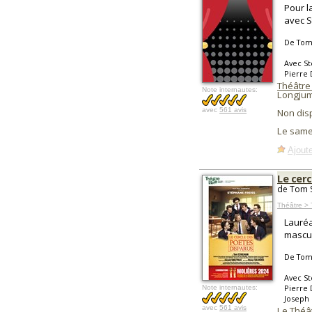
Pour l
avec S
De Tom
Avec St
Pierre 
Théâtre
Note internautes:
Longju
avec
561 avis
Non dis
Le same
Ajoute
Le cer
de Tom S
Théâtre > 
Lauréa
mascul
De Tom
Avec St
Pierre 
Note internautes:
Joseph
avec
561 avis
Le Théât