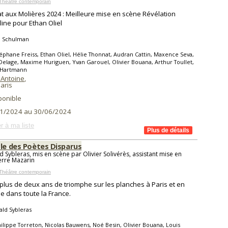
Théâtre contemporain
t aux Molières 2024 : Meilleure mise en scène Révélation
ine pour Ethan Oliel
 Schulman
éphane Freiss, Ethan Oliel, Hélie Thonnat, Audran Cattin, Maxence Seva,
Delage, Maxime Huriguen, Yvan Garouel, Olivier Bouana, Arthur Toullet,
 Hartmann
 Antoine
,
aris
ponible
1/2024 au 30/06/2024
r à ma liste
cle des Poètes Disparus
d Sybleras, mis en scène par Olivier Solivérès, assistant mise en
erre Mazarin
Théâtre contemporain
plus de deux ans de triomphe sur les planches à Paris et en
e dans toute la France.
ld Sybleras
ilippe Torreton, Nicolas Bauwens, Noé Besin, Olivier Bouana, Louis