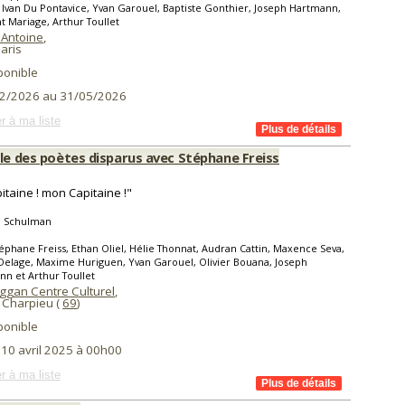
, Ivan Du Pontavice, Yvan Garouel, Baptiste Gonthier, Joseph Hartmann,
 Mariage, Arthur Toullet
 Antoine
,
aris
ponible
2/2026 au 31/05/2026
r à ma liste
cle des poètes disparus avec Stéphane Freiss
itaine ! mon Capitaine !"
 Schulman
éphane Freiss, Ethan Oliel, Hélie Thonnat, Audran Cattin, Maxence Seva,
Delage, Maxime Huriguen, Yvan Garouel, Olivier Bouana, Joseph
n et Arthur Toullet
ggan Centre Culturel
,
 Charpieu (
69
)
ponible
 10 avril 2025 à 00h00
r à ma liste