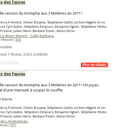
as des fauves
le version du triomphe aux 3 Molières en 2011 !
ierry Frémont, Olivier Bouana, Stéphanie Caillol, Jochen Hägele et en
nce Cyril Aubin, Sébastien Desjours, Benjamin Egner, Stéphanie Hédin,
Prevost, Julien Sibre, Barbara Tissier, Alexis Victor
Le Blanc Mesnil - Salle Barbara
,
 Mesnil (
93
)
ponible
redi 7 février 2025 à 00h00
r à ma liste
as des fauves
le version du triomphe aux 3 Molières en 2011 ! Un joyau
al d'une intensité à couper le souffle.
é Katcha
ierry Frémont, Olivier Bouana, Stéphanie Caillol, Jochen Hägele et en
nce Cyril Aubin, Sébastien Desjours, Benjamin Egner, Stéphanie Hédin,
Prevost, Julien Sibre, Barbara Tissier, Alexis Victor
 de Longjumeau
,
meau (
91
)