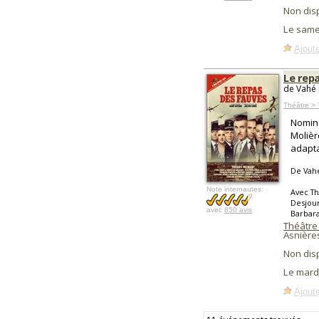
Non dis
Le same
Ajoute
Le rep
de Vahé 
Théâtre > 
Nomina
Molièr
adapta
De Vah
Note internautes:
Avec Th
Desjour
avec
850 avis
Barbara
Théâtre
Asnière
Non dis
Le mard
Ajoute