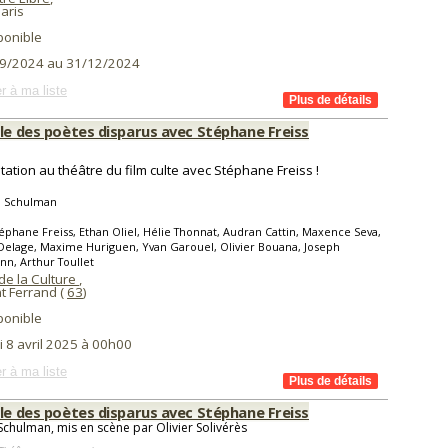
aris
ponible
9/2024 au 31/12/2024
r à ma liste
cle des poètes disparus avec Stéphane Freiss
tation au théâtre du film culte avec Stéphane Freiss !
 Schulman
éphane Freiss, Ethan Oliel, Hélie Thonnat, Audran Cattin, Maxence Seva,
Delage, Maxime Huriguen, Yvan Garouel, Olivier Bouana, Joseph
n, Arthur Toullet
de la Culture
,
t Ferrand (
63
)
ponible
i 8 avril 2025 à 00h00
r à ma liste
cle des poètes disparus avec Stéphane Freiss
chulman, mis en scène par Olivier Solivérès