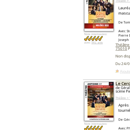
Théâtre > 
Lauréa
mascul
De Tom
Avec St
Note internautes:
Pierre 
Joseph
avec
561 avis
Théâtre
75010
P
Non dis
Du 24/0
Ajoute
Le Cer
de Géral
scène Pi
Théâtre > 
Après 
tourné
De Géra
Note internautes:
Avec Ph