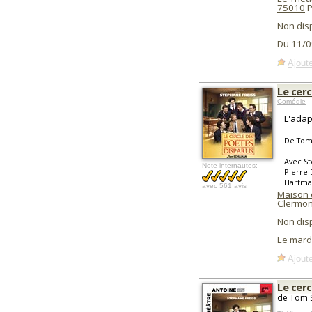
75010
P
Non dis
Du 11/0
Ajoute
Le cer
Comédie
L'adap
De Tom
Avec St
Note internautes:
Pierre 
Hartman
avec
561 avis
Maison 
Clermon
Non dis
Le mard
Ajoute
Le cer
de Tom S