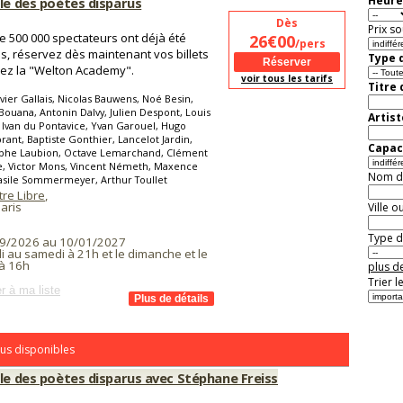
Heure
cle des poètes disparus
Dès
Prix so
e 500 000 spectateurs ont déjà été
26€00
/pers
s, réservez dès maintenant vos billets
Type d
vez la "Welton Academy".
voir tous les tarifs
Titre
vier Gallais, Nicolas Bauwens, Noé Besin,
 Bouana, Antonin Dalvy, Julien Despont, Louis
Artist
, Ivan du Pontavice, Yvan Garouel, Hugo
ant, Baptiste Gonthier, Lancelot Jardin,
Capaci
ophe Laubion, Octave Lemarchand, Clément
e, Victor Mons, Vincent Németh, Maxence
Nom de 
asile Sommermeyer, Arthur Toullet
re Libre
,
aris
Ville o
Type de
9/2026 au 10/01/2027
 au samedi à 21h et le dimanche et le
à 16h
plus de
Trier l
r à ma liste
us disponibles
cle des poètes disparus avec Stéphane Freiss