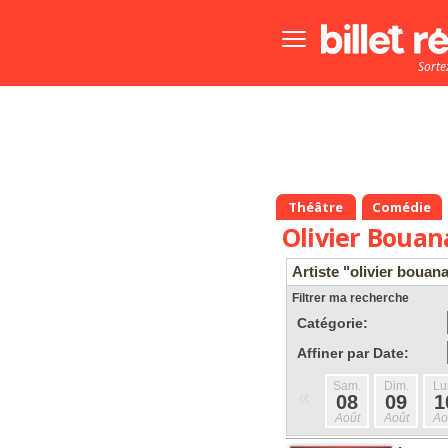
Bouton
menu
Sorte
principale
Théâtre
Comédie
Olivier Bouan
Artiste "olivier bouan
Filtrer ma recherche
Catégorie:
Affiner par Date:
Sam.
Dim.
Lu
«
08
09
1
Août
Août
Ao