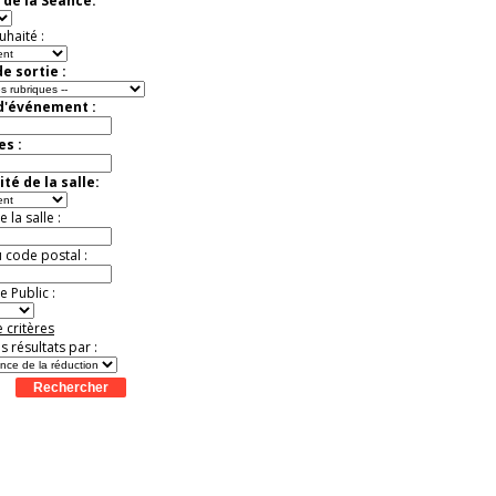
 de la Séance:
exceptionnelle.
Jusqu'à -56%
uhaité :
e sortie :
 d'événement :
es :
té de la salle:
la salle :
u code postal :
 Public :
 critères
es résultats par :