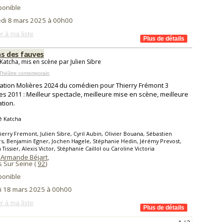
ponible
di 8 mars 2025 à 00h00
r à ma liste
as des fauves
Katcha, mis en scène par Julien Sibre
Théâtre contemporain
tion Molières 2024 du comédien pour Thierry Frémont 3
es 2011 : Meilleur spectacle, meilleure mise en scène, meilleure
tion.
é Katcha
ierry Fremont, Julien Sibre, Cyril Aubin, Olivier Bouana, Sébastien
s, Benjamin Egner, Jochen Hagele, Stéphanie Hedin, Jérémy Prevost,
 Tissier, Alexis Victor, Stéphanie Caillol ou Caroline Victoria
 Armande Béjart
,
s Sur Seine (
92
)
ponible
i 18 mars 2025 à 00h00
r à ma liste