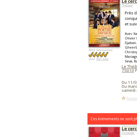
Le cer
Théâtre
Près d
conqui
et sui
Avec Xa
Olivier
Djabali
Gheerbr
Note internautes:
Christ
Mariag
avec
561 avis
Seva, B
Le Théât
75010
P
Du 11/0
Du mardi
samedi 
Ajoute
Ces évènements ne sont pl
Le cer
Comédie