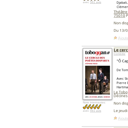
Djabali
avec
561 avis
Clément
Théâtre
75010
P
Non dis
Du 13/0
Ajoute
Le cer
Comédie
"Ô Cap
De Tom
Avec St
Pierre 
Hartman
Le Tobo
Décines
Non dis
Note internautes:
Le jeudi
avec
561 avis
Ajoute