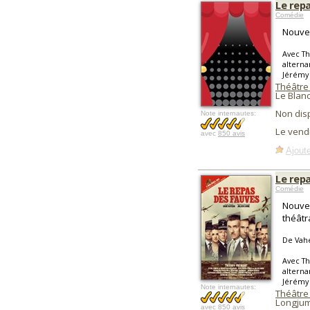
Le rep
Comédie
Nouvel
Avec Th
alterna
Jérémy 
Théâtre 
Le Blanc
Non dis
Note internautes:
Le vend
avec
850 avis
Ajoute
Le rep
Comédie
Nouvel
théâtr
De Vah
Avec Th
alterna
Jérémy 
Note internautes:
Théâtre
Longju
avec
850 avis