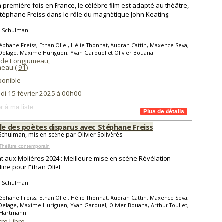
a première fois en France, le célèbre film est adapté au théâtre,
téphane Freiss dans le rôle du magnétique John Keating.
 Schulman
éphane Freiss, Ethan Oliel, Hélie Thonnat, Audran Cattin, Maxence Seva,
Delage, Maxime Huriguen, Yvan Garouel et Olivier Bouana
 de Longjumeau
,
meau (
91
)
ponible
di 15 février 2025 à 00h00
r à ma liste
cle des poètes disparus avec Stéphane Freiss
chulman, mis en scène par Olivier Solivérès
Théâtre contemporain
t aux Molières 2024 : Meilleure mise en scène Révélation
ine pour Ethan Oliel
 Schulman
éphane Freiss, Ethan Oliel, Hélie Thonnat, Audran Cattin, Maxence Seva,
Delage, Maxime Huriguen, Yvan Garouel, Olivier Bouana, Arthur Toullet,
 Hartmann
re Libre
,