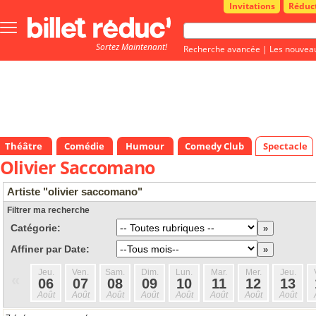
Invitations
Réduc
Bouton
menu
Sortez Maintenant!
principale
Recherche avancée
|
Les nouvea
Théâtre
Comédie
Humour
Comedy Club
Spectacle
Olivier Saccomano
Artiste "olivier saccomano"
Filtrer ma recherche
Catégorie:
Affiner par Date:
Jeu.
Ven.
Sam.
Dim.
Lun.
Mar.
Mer.
Jeu.
«
06
07
08
09
10
11
12
13
Août
Août
Août
Août
Août
Août
Août
Août