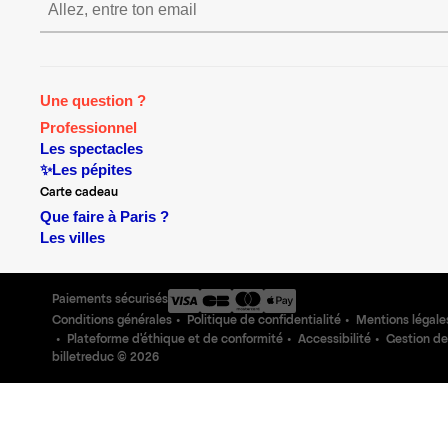
S’inscrire S’inscrire S’inscrire
Une question ?
Professionnel
Les spectacles
✨Les pépites
Carte cadeau
Que faire à Paris ?
Les villes
Paiements sécurisés
Conditions générales
Politique de confidentialité
Mentions légale
Plateforme d'éthique et de conformité
Accessibilité
Gestion de
billetreduc ©
2026