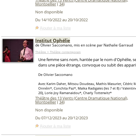
Théâtre des 13 Vents (Centre Dramatique National)
,
Montpellier
(
34
)
Non disponible
Du 14/10/2022 au 20/10/2022
Ajouter à ma liste
Institut Ophélie
de Olivier Saccomano, mis en scène par Nathalie Garraud
Théâtre > Théâtre contemporain
Une femme sans nom, hantée par le nom d'Ophélie, seu
dans une pièce étrange, convoque ou subit des apparit
De Olivier Saccomano
Avec Karim Daher, Mitsou Doudeau, Mathis Masurier, Cédric Mi
Onnéin*, Conchita Paz*, Maïka Radigales (les 7 et 8) / Valentin
20), Lorie-Joy Ramanaidou*, Charly Totterwitz*
Théâtre des 13 Vents (Centre Dramatique National)
,
Montpellier
(
34
)
Non disponible
Du 07/12/2023 au 20/12/2023
Ajouter à ma liste