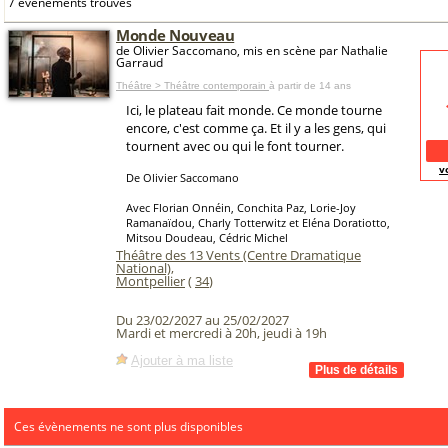
7 événements trouvés
Monde Nouveau
de Olivier Saccomano, mis en scène par Nathalie
Garraud
Théâtre > Théâtre contemporain
à partir de 14 ans
Ici, le plateau fait monde. Ce monde tourne
encore, c'est comme ça. Et il y a les gens, qui
tournent avec ou qui le font tourner.
v
De Olivier Saccomano
Avec Florian Onnéin, Conchita Paz, Lorie-Joy
Ramanaïdou, Charly Totterwitz et Eléna Doratiotto,
Mitsou Doudeau, Cédric Michel
Théâtre des 13 Vents (Centre Dramatique
National)
,
Montpellier
(
34
)
Du 23/02/2027 au 25/02/2027
Mardi et mercredi à 20h, jeudi à 19h
Ajouter à ma liste
Ces évènements ne sont plus disponibles