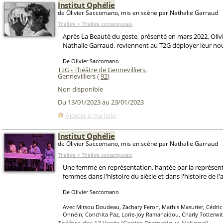
Institut Ophélie
de Olivier Saccomano, mis en scène par Nathalie Garraud
Théâtre > Théâtre contemporain
Après La Beauté du geste, présenté en mars 2022, Oli
Nathalie Garraud, reviennent au T2G déployer leur nou
De Olivier Saccomano
T2G - Théâtre de Gennevilliers
,
Gennevilliers (
92
)
Non disponible
Du 13/01/2023 au 23/01/2023
Ajouter à ma liste
Institut Ophélie
de Olivier Saccomano, mis en scène par Nathalie Garraud
Théâtre > Théâtre contemporain
Une femme en représentation, hantée par la représen
femmes dans l'histoire du siècle et dans l'histoire de l'a
De Olivier Saccomano
Avec Mitsou Doudeau, Zachary Feron, Mathis Masurier, Cédric 
Onnéin, Conchita Paz, Lorie-Joy Ramanaidou, Charly Totterwitz