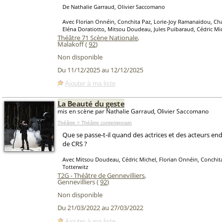
De Nathalie Garraud, Olivier Saccomano
Avec Florian Onnéin, Conchita Paz, Lorie-Joy Ramanaïdou, Cha
Eléna Doratiotto, Mitsou Doudeau, Jules Puibaraud, Cédric Mic
Théâtre 71 Scène Nationale
,
Malakoff (
92
)
Non disponible
Du 11/12/2025 au 12/12/2025
Ajouter à ma liste
La Beauté du geste
mis en scène par Nathalie Garraud, Olivier Saccomano
Théâtre > Théâtre contemporain
Que se passe-t-il quand des actrices et des acteurs en
de CRS ?
Avec Mitsou Doudeau, Cédric Michel, Florian Onnéin, Conchita
Totterwitz
T2G - Théâtre de Gennevilliers
,
Gennevilliers (
92
)
Non disponible
Du 21/03/2022 au 27/03/2022
Ajouter à ma liste