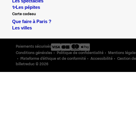
Les spectacles
✨Les pépites
Carte cadeau
Que faire à Paris ?
Les villes
Paiements sécurisés
Conditions générales
Politique de confidentialité
Mentions légale
Plateforme d'éthique et de conformité
Accessibilité
Gestion de
billetreduc ©
2026