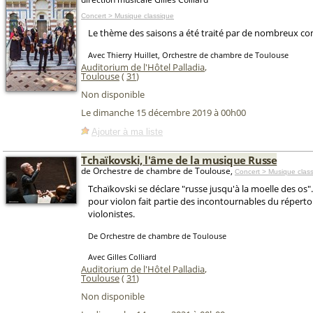
Concert > Musique classique
Le thème des saisons a été traité par de nombreux co
Avec Thierry Huillet, Orchestre de chambre de Toulouse
Auditorium de l'Hôtel Palladia
,
Toulouse
(
31
)
Non disponible
Le dimanche 15 décembre 2019 à 00h00
Ajouter à ma liste
Tchaïkovski, l'âme de la musique Russe
de Orchestre de chambre de Toulouse,
Concert > Musique clas
Tchaïkovski se déclare "russe jusqu'à la moelle des os
pour violon fait partie des incontournables du réperto
violonistes.
De Orchestre de chambre de Toulouse
Avec Gilles Colliard
Auditorium de l'Hôtel Palladia
,
Toulouse
(
31
)
Non disponible