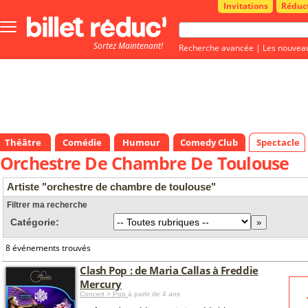
Invitations
Réduc
Bouton
menu
Sortez Maintenant!
principale
Recherche avancée
|
Les nouvea
Théâtre
Comédie
Humour
Comedy Club
Spectacle
Orchestre De Chambre De Toulouse
Artiste "orchestre de chambre de toulouse"
Filtrer ma recherche
Catégorie:
8 événements trouvés
Clash Pop : de Maria Callas à Freddie
Mercury
Concert > Pop
à partir de 4 ans