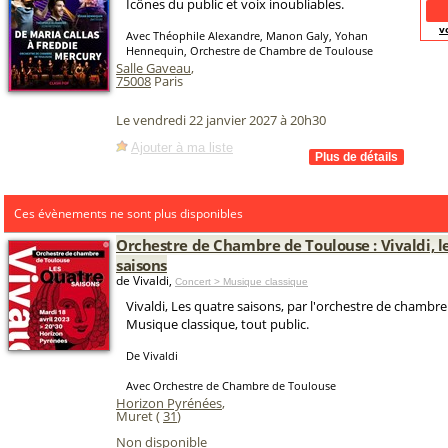
Icônes du public et voix inoubliables.
v
Avec Théophile Alexandre, Manon Galy, Yohan
Hennequin, Orchestre de Chambre de Toulouse
Salle Gaveau
,
75008
Paris
Le vendredi 22 janvier 2027 à 20h30
Ajouter à ma liste
Ces évènements ne sont plus disponibles
Orchestre de Chambre de Toulouse : Vivaldi, l
saisons
de Vivaldi,
Concert > Musique classique
Vivaldi, Les quatre saisons, par l'orchestre de chambr
Musique classique, tout public.
De Vivaldi
Avec Orchestre de Chambre de Toulouse
Horizon Pyrénées
,
Muret (
31
)
Non disponible