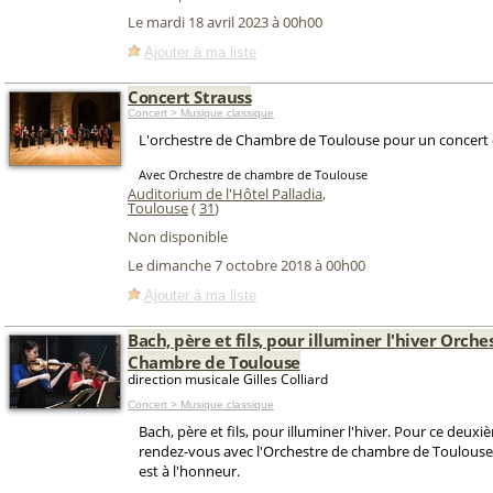
Le mardi 18 avril 2023 à 00h00
Ajouter à ma liste
Concert Strauss
Concert > Musique classique
L'orchestre de Chambre de Toulouse pour un concert d
Avec Orchestre de chambre de Toulouse
Auditorium de l'Hôtel Palladia
,
Toulouse
(
31
)
Non disponible
Le dimanche 7 octobre 2018 à 00h00
Ajouter à ma liste
Bach, père et fils, pour illuminer l'hiver Orche
Chambre de Toulouse
direction musicale Gilles Colliard
Concert > Musique classique
Bach, père et fils, pour illuminer l'hiver. Pour ce deux
rendez-vous avec l'Orchestre de chambre de Toulouse, 
est à l'honneur.