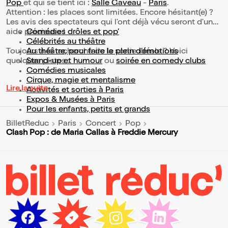
Pop
et qui se tient ici :
Salle Gaveau
-
Paris
.
Attention : les places sont limitées. Encore hésitant(e) ?
Les avis des spectateurs qui l'ont déjà vécu seront d'une
aide précieuse !
Comédies drôles et pop’
Célébrités au théâtre
Toujours à la recherche de la sortie idéale ? Voici
Au théâtre, pour faire le plein d’émotions
quelques pistes :
Stand-up et humour
ou
soirée en comedy clubs
Comédies musicales
Cirque, magie et mentalisme
Lire la suite
Activités et sorties à Paris
Expos & Musées à Paris
Pour les enfants, petits et grands
BilletReduc
Paris
Concert
Pop
Clash Pop : de Maria Callas à Freddie Mercury