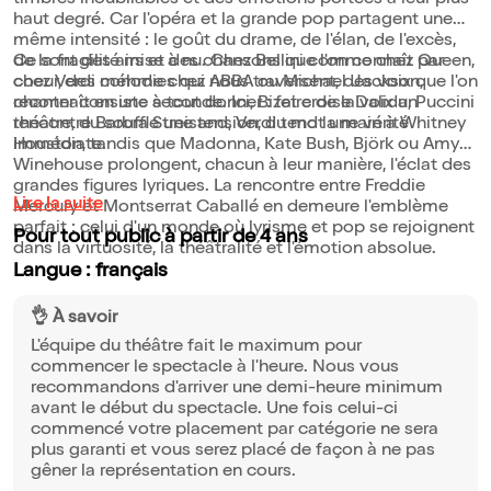
timbres inoubliables et des émotions portées à leur plus
haut degré. Car l'opéra et la grande pop partagent une
même intensité : le goût du drame, de l'élan, de l'excès,
de la fragilité mise à nu. Chez Bellini comme chez Queen,
Ce sont des airs et des chansons que l'on connaît par
chez Verdi comme chez ABBA ou Michael Jackson,
coeur, des mélodies qui nous traversent, des voix que l'on
chanter consiste à tout donner : faire de la voix un
reconnaît en une seconde. Ici, Bizet croise Dalida, Puccini
théâtre, du souffle une tension, du mot une vérité
rencontre Barbra Streisand, Verdi tend la main à Whitney
immédiate.
Houston, tandis que Madonna, Kate Bush, Björk ou Amy
Winehouse prolongent, chacun à leur manière, l'éclat des
grandes figures lyriques. La rencontre entre Freddie
Lire la suite
Mercury et Montserrat Caballé en demeure l'emblème
parfait : celui d'un monde où lyrisme et pop se rejoignent
Pour tout public à partir de 4 ans
dans la virtuosité, la théâtralité et l'émotion absolue.
Langue : français
👌 À savoir
L'équipe du théâtre fait le maximum pour
commencer le spectacle à l'heure. Nous vous
recommandons d'arriver une demi-heure minimum
avant le début du spectacle. Une fois celui-ci
commencé votre placement par catégorie ne sera
plus garanti et vous serez placé de façon à ne pas
gêner la représentation en cours.