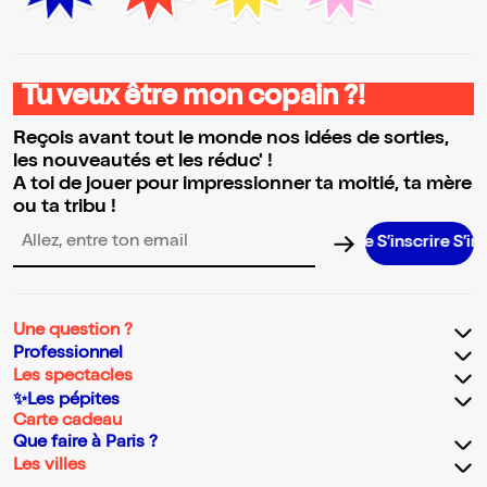
Tu veux être mon copain ?!
Reçois avant tout le monde nos idées de sorties,
les nouveautés et les réduc' !
A toi de jouer pour impressionner ta moitié, ta mère
ou ta tribu !
S’inscrire S’inscrire
Adresse email pour la newsletter
Une question ?
Professionnel
Les spectacles
✨Les pépites
Carte cadeau
Que faire à Paris ?
Les villes