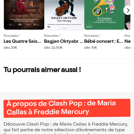
Nouveau !
Nouveau !
Nouveau !
Nouve
Les Quatre Saison
Bagjan Oktyabr :
Bébé concert : En
Nem
s
Soul Therapy
fanfare
ic
dès 20€
dès 32,50€
dès 10€
dès 1
Tu pourrais aimer aussi !
À propos de Clash Pop : de Maria
Callas à Freddie Mercury
Découvre Clash Pop : de Maria Callas à Freddie Mercury,
qui fait partie de notre sélection d’événements de type