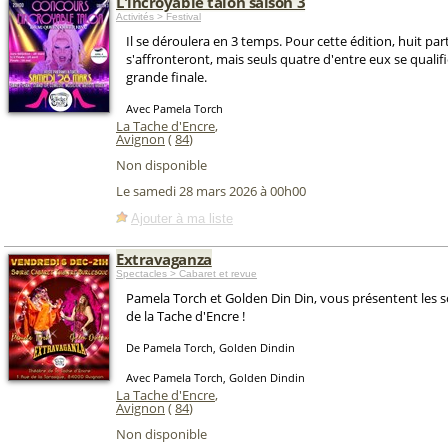
L'incroyable talon saison 3
Activités > Festival
Il se déroulera en 3 temps. Pour cette édition, huit par
s'affronteront, mais seuls quatre d'entre eux se qualif
grande finale.
Avec Pamela Torch
La Tache d'Encre
,
Avignon
(
84
)
Non disponible
Le samedi 28 mars 2026 à 00h00
Ajouter à ma liste
Extravaganza
Spectacles > Cabaret et revue
Pamela Torch et Golden Din Din, vous présentent les s
de la Tache d'Encre !
De Pamela Torch, Golden Dindin
Avec Pamela Torch, Golden Dindin
La Tache d'Encre
,
Avignon
(
84
)
Non disponible