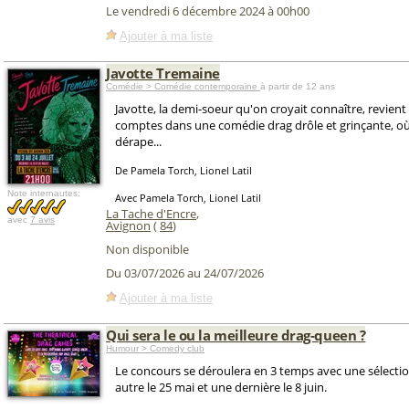
Le vendredi 6 décembre 2024 à 00h00
Ajouter à ma liste
Javotte Tremaine
Comédie > Comédie contemporaine
à partir de 12 ans
Javotte, la demi-soeur qu'on croyait connaître, revient 
comptes dans une comédie drag drôle et grinçante, où 
dérape...
De Pamela Torch, Lionel Latil
Note internautes:
Avec Pamela Torch, Lionel Latil
La Tache d'Encre
,
avec
7 avis
Avignon
(
84
)
Non disponible
Du 03/07/2026 au 24/07/2026
Ajouter à ma liste
Qui sera le ou la meilleure drag-queen ?
Humour > Comedy club
Le concours se déroulera en 3 temps avec une sélection
autre le 25 mai et une dernière le 8 juin.