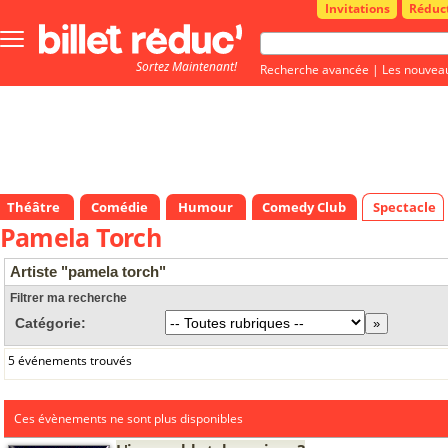
Invitations
Réduc
Bouton
menu
Sortez Maintenant!
principale
Recherche avancée
|
Les nouvea
Théâtre
Comédie
Humour
Comedy Club
Spectacle
Pamela Torch
Artiste "pamela torch"
Filtrer ma recherche
Catégorie:
5 événements trouvés
Ces évènements ne sont plus disponibles