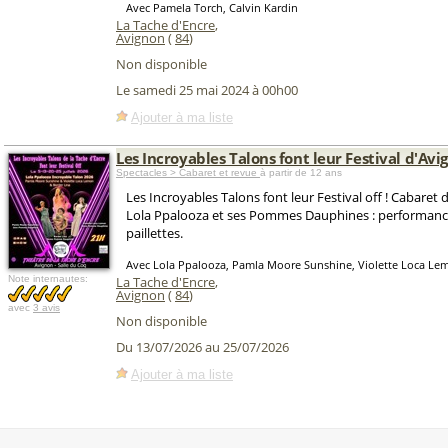
Avec Pamela Torch, Calvin Kardin
La Tache d'Encre
,
Avignon
(
84
)
Non disponible
Le samedi 25 mai 2024 à 00h00
Ajouter à ma liste
Les Incroyables Talons font leur Festival d'Avi
Spectacles > Cabaret et revue
à partir de 12 ans
Les Incroyables Talons font leur Festival off ! Cabaret d
Lola Ppalooza et ses Pommes Dauphines : performances
paillettes.
Avec Lola Ppalooza, Pamla Moore Sunshine, Violette Loca Le
Note internautes:
La Tache d'Encre
,
Avignon
(
84
)
avec
3 avis
Non disponible
Du 13/07/2026 au 25/07/2026
Ajouter à ma liste