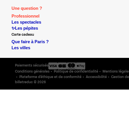
Une question ?
Professionnel
Les spectacles
✨Les pépites
Carte cadeau
Que faire à Paris ?
Les villes
Paiements sécurisés
Conditions générales
Politique de confidentialité
Mentions légale
Plateforme d'éthique et de conformité
Accessibilité
Gestion de
billetreduc ©
2026