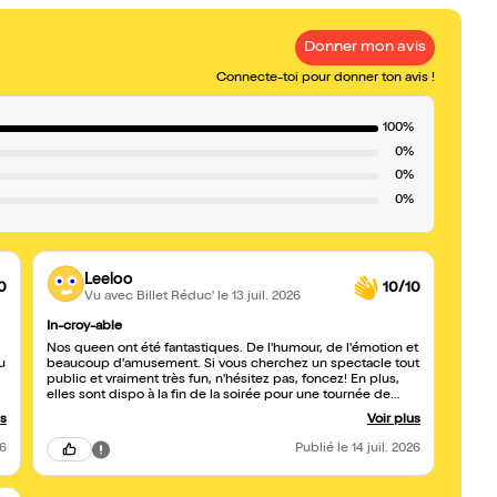
Donner mon avis
Connecte-toi pour donner ton avis !
100%
0%
0%
0%
Leeloo
0
10/10
Vu avec Billet Réduc'
le 13 juil. 2026
In-croy-able
Nos queen ont été fantastiques. De l'humour, de l'émotion et
u
beaucoup d'amusement. Si vous cherchez un spectacle tout
public et vraiment très fun, n'hésitez pas, foncez! En plus,
elles sont dispo à la fin de la soirée pour une tournée de
scooters 🤣. Merci les Queens ?? et merci à l'hoste, Paméla.
us
Voir plus
Absolument parfaite ( d'ailleurs vous pouvez la retrouver
dans Javotte tremain, dans la même salle. Si vous voulez, I
26
Publié
le 14 juil. 2026
can explain ??????.