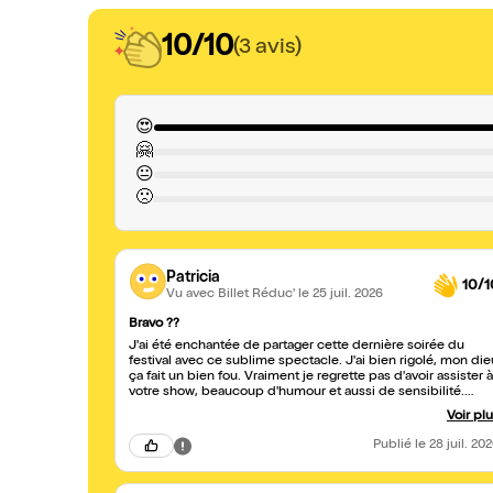
10/10
(3 avis)
😍
🤗
😐
🙁
Patricia
10/1
Vu avec Billet Réduc'
le 25 juil. 2026
Bravo ??
J'ai été enchantée de partager cette dernière soirée du
festival avec ce sublime spectacle. J'ai bien rigolé, mon die
ça fait un bien fou. Vraiment je regrette pas d'avoir assister à
votre show, beaucoup d'humour et aussi de sensibilité.
Bonne continuation à tous 💫🎉
Voir pl
Publié
le 28 juil. 20