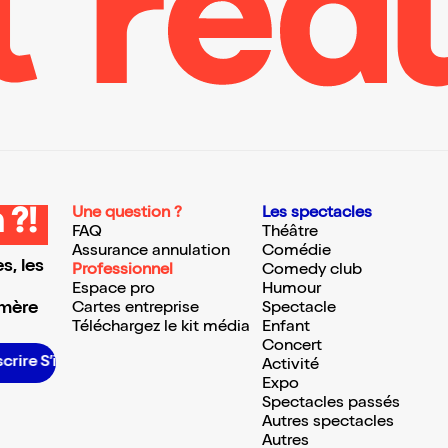
Une question ?
Les spectacles
 ?!
FAQ
Théâtre
Assurance annulation
Comédie
s, les
Professionnel
Comedy club
Espace pro
Humour
 mère
Cartes entreprise
Spectacle
Téléchargez le kit média
Enfant
Concert
rire S’inscrire S’inscrire S’inscrire S’inscrire S’inscrire S’inscrire S’inscrire S’inscrire S’inscrire S’inscrire S’inscrire
Activité
Expo
Spectacles passés
Autres spectacles
Autres