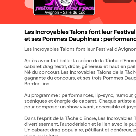
Les Incroyables Talons font leur Festival
et ses Pommes Dauphines : performances,
Les Incroyables Talons font leur Festival d'Avignon
Après avoir fait briller la scène de la Tâche d'Enc
cabaret drag festif, drôle, généreux et haut en pail
Né du concours Les Incroyables Talons de la Tâche
gagnante du concours, et ses trois Pommes Daup
Border Lina.
Au programme : performances, lip-sync, humour, g
scéniques et énergie de cabaret. Chaque artiste ap
pour composer un show vivant, accessible et joy
Dans l'esprit de la Tâche d'Encre, Les Incroyables T
divertissement, l'autodérision et le lien avec le pub
Un cabaret drag populaire, pétillant et généreux, pou