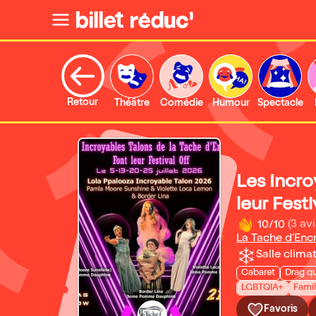
Retour
Théâtre
Comédie
Humour
Spectacle
Les Incro
leur Festi
10/10
(3 avi
La Tache d'Enc
Salle climat
Cabaret
Drag q
LGBTQIA+
Famili
Favoris