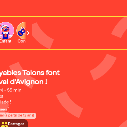
Enfant
Concert
Activité
yables Talons font
val d'Avignon !
s)
•
55 min
re
isée !
ueen
al (à partir de 12 ans)
Partager