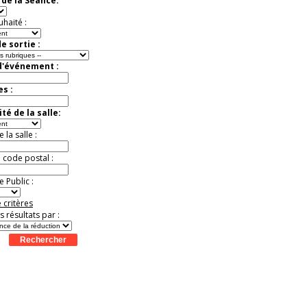
de la Séance:
Jusqu'à -13%
uhaité :
e sortie :
d'événement :
es :
té de la salle:
la salle :
u code postal :
 Public :
 critères
es résultats par :