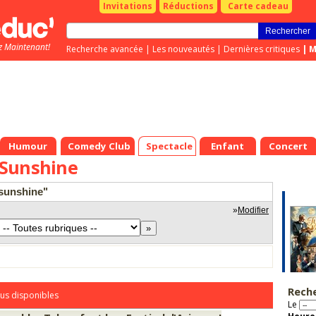
Invitations
Réductions
Carte cadeau
z Maintenant!
Recherche avancée
|
Les nouveautés
|
Dernières critiques
|
M
Humour
Comedy Club
Spectacle
Enfant
Concert
Sunshine
 sunshine"
»
Modifier
Rech
us disponibles
Le