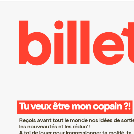
Tu veux être mon copain ?!
Reçois avant tout le monde nos idées de sorti
les nouveautés et les réduc' !
A toi de jouer pour impressionner ta moitié, ta