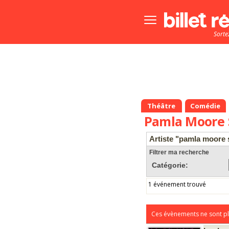
Bouton
menu
Sorte
principale
Théâtre
Comédie
Pamla Moore 
Artiste "pamla moore
Filtrer ma recherche
Catégorie:
1 événement trouvé
Ces évènements ne sont pl