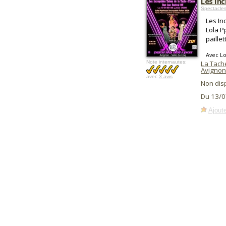
Les Inc
Spectacles
Les In
Lola P
paillet
Avec Lo
Note internautes:
La Tach
Avignon
avec
3 avis
Non dis
Du 13/0
Ajoute