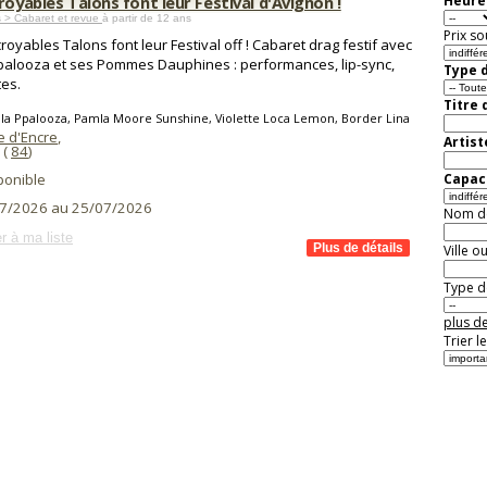
royables Talons font leur Festival d'Avignon !
Heure 
 > Cabaret et revue
à partir de 12 ans
Prix so
croyables Talons font leur Festival off ! Cabaret drag festif avec
palooza et ses Pommes Dauphines : performances, lip-sync,
Type d
tes.
Titre 
la Ppalooza, Pamla Moore Sunshine, Violette Loca Lemon, Border Lina
e d'Encre
,
Artist
(
84
)
ponible
Capaci
7/2026 au 25/07/2026
Nom de 
r à ma liste
Ville o
Type de
plus de
Trier l