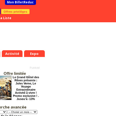
Mon BilletReduc
Offres privilèges
a Liste
Activité
Expo
Offre limitée
Le Grand Hôtel des
Rêves présente :
Jules Verne, Le
Voyage
Extraordinaire
Activité à vivre !
Promo exclusive ! .
Jusqu'à -13%
erche avancée
La véritable histoire
du Père Noël
Offre
exceptionnelle.