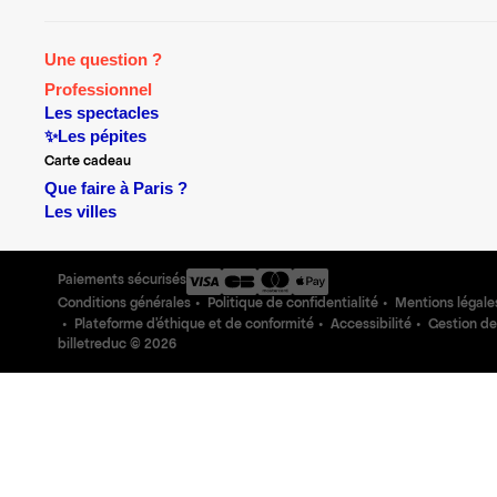
Une question ?
Professionnel
Les spectacles
✨Les pépites
Carte cadeau
Que faire à Paris ?
Les villes
Paiements sécurisés
Conditions générales
Politique de confidentialité
Mentions légale
Plateforme d'éthique et de conformité
Accessibilité
Gestion de
billetreduc ©
2026