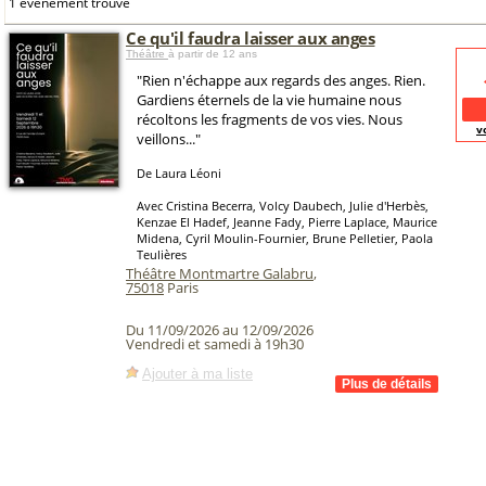
1 événement trouvé
Ce qu'il faudra laisser aux anges
Théâtre
à partir de 12 ans
"Rien n'échappe aux regards des anges. Rien.
Gardiens éternels de la vie humaine nous
récoltons les fragments de vos vies. Nous
v
veillons..."
De Laura Léoni
Avec Cristina Becerra, Volcy Daubech, Julie d'Herbès,
Kenzae El Hadef, Jeanne Fady, Pierre Laplace, Maurice
Midena, Cyril Moulin-Fournier, Brune Pelletier, Paola
Teulières
Théâtre Montmartre Galabru
,
75018
Paris
Du 11/09/2026 au 12/09/2026
Vendredi et samedi à 19h30
Ajouter à ma liste