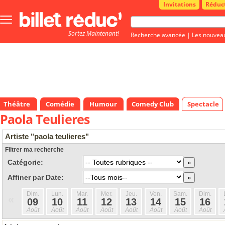
Invitations
Réduc
Bouton
menu
Sortez Maintenant!
principale
Recherche avancée
|
Les nouvea
Théâtre
Comédie
Humour
Comedy Club
Spectacle
Paola Teulieres
Artiste "paola teulieres"
Filtrer ma recherche
Catégorie:
Affiner par Date:
Dim.
Lun.
Mar.
Mer.
Jeu.
Ven.
Sam.
Dim.
«
09
10
11
12
13
14
15
16
Août
Août
Août
Août
Août
Août
Août
Août