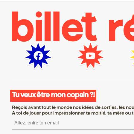
Tu veux être mon copain ?!
Reçois avant tout le monde nos idées de sorties, les nouv
A toi de jouer pour impressionner ta moitié, ta mère ou ta
S’inscrire S’inscrire S