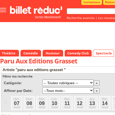
Invitations
Réduc
Bouton
menu
Sortez Maintenant!
principale
Recherche avancée
|
Les nouvea
Théâtre
Comédie
Humour
Comedy Club
Spectacle
Paru Aux Editions Grasset
Artiste "paru aux editions grasset "
Filtrer ma recherche
Catégorie:
Affiner par Date:
Ven.
Sam.
Dim.
Lun.
Mar.
Mer.
Jeu.
Ven.
«
07
08
09
10
11
12
13
14
Août
Août
Août
Août
Août
Août
Août
Août