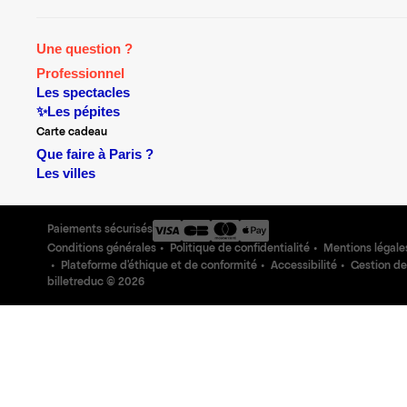
Une question ?
Professionnel
Les spectacles
✨Les pépites
Carte cadeau
Que faire à Paris ?
Les villes
Paiements sécurisés
Conditions générales
Politique de confidentialité
Mentions légale
Plateforme d'éthique et de conformité
Accessibilité
Gestion de
billetreduc ©
2026