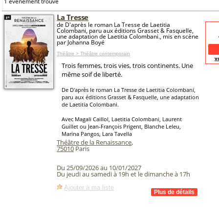
1 événement trouvé
La Tresse
de D'après le roman La Tresse de Laetitia
Colombani, paru aux éditions Grasset & Fasquelle,
une adaptation de Laetitia Colombani., mis en scène
par Johanna Boyé
Théâtre > Théâtre contemporain
v
Trois femmes, trois vies, trois continents. Une
même soif de liberté.
De D'après le roman La Tresse de Laetitia Colombani,
paru aux éditions Grasset & Fasquelle, une adaptation
de Laetitia Colombani.
Avec Magali Caillol, Laetitia Colombani, Laurent
Guillet ou Jean-François Prigent, Blanche Leleu,
Marina Pangos, Lara Tavella
Théâtre de la Renaissance
,
75010
Paris
Du 25/09/2026 au 10/01/2027
Du jeudi au samedi à 19h et le dimanche à 17h
Ajouter à ma liste