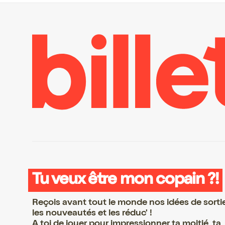
Tu veux être mon copain ?!
Reçois avant tout le monde nos idées de sorti
les nouveautés et les réduc' !
A toi de jouer pour impressionner ta moitié, ta