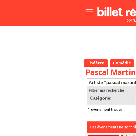
Bouton
menu
Sorte
principale
Théâtre
Comédie
Pascal Marti
Artiste "pascal martin
Filtrer ma recherche
Catégorie:
1 événement trouvé
Ces évènements ne sont pl