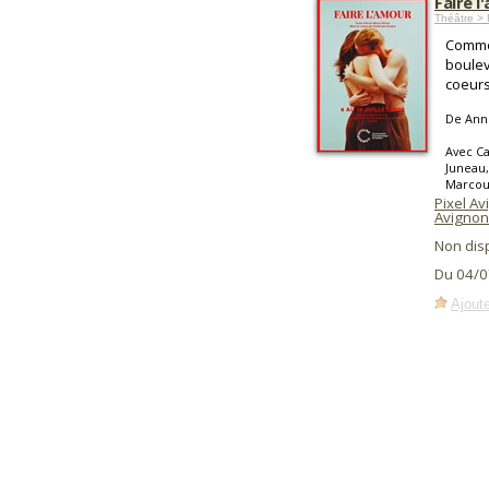
Faire l
Théâtre >
Commen
boulev
coeurs
De Anne
Avec Ca
Juneau,
Marcoux
Pixel A
Avignon
Non dis
Du 04/0
Ajoute