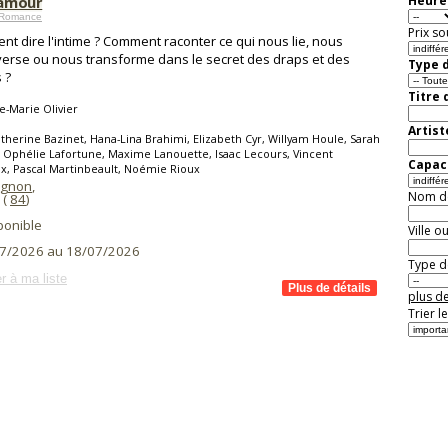
'amour
Heure 
 Romance
Prix so
t dire l'intime ? Comment raconter ce qui nous lie, nous
erse ou nous transforme dans le secret des draps et des
Type d
 ?
Titre 
-Marie Olivier
Artist
therine Bazinet, Hana-Lina Brahimi, Elizabeth Cyr, Willyam Houle, Sarah
 Ophélie Lafortune, Maxime Lanouette, Isaac Lecours, Vincent
Capaci
, Pascal Martinbeault, Noémie Rioux
vignon
,
Nom de 
(
84
)
ponible
Ville o
7/2026 au 18/07/2026
Type de
r à ma liste
plus de
Trier l