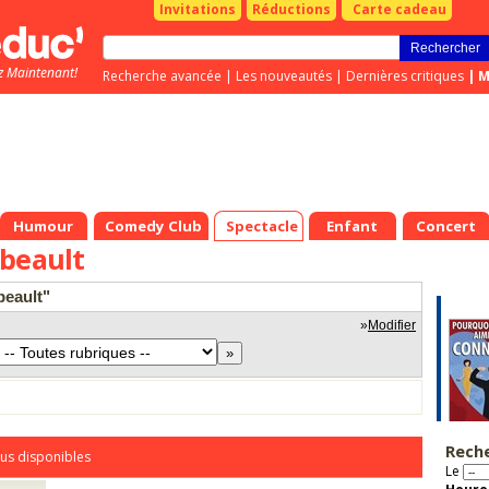
Invitations
Réductions
Carte cadeau
z Maintenant!
Recherche avancée
|
Les nouveautés
|
Dernières critiques
|
M
Humour
Comedy Club
Spectacle
Enfant
Concert
nbeault
beault"
»
Modifier
Rech
us disponibles
Le