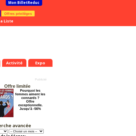
Mon BilletReduc
Offres privilèges
a Liste
Activité
Expo
Offre limitée
Pourquoi les
femmes aiment les
connards ?
Offre
exceptionnelle.
Jusqu'à -56%
erche avancée
Tout va bien se
passer !
Offre
exceptionnelle.