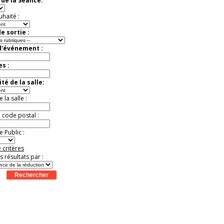
de la Séance:
Jusqu'à -57%
uhaité :
e sortie :
d'événement :
es :
té de la salle:
la salle :
u code postal :
 Public :
 critères
es résultats par :