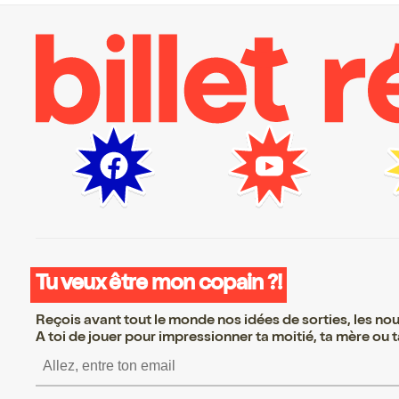
Tu veux être mon copain ?!
Reçois avant tout le monde nos idées de sorties, les nouv
A toi de jouer pour impressionner ta moitié, ta mère ou ta
S’inscrire S’inscrire S’