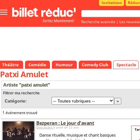
Invitations
Réduc
Bouton
menu
Sortez Maintenant!
principale
Recherche avancée
|
Les nouvea
Théâtre
Comédie
Humour
Comedy Club
Spectacle
Patxi Amulet
Artiste "patxi amulet"
Filtrer ma recherche
Catégorie:
1 événement trouvé
Bezperan : Le jour d'avant
Spectacles
à partir de 12 ans
Tar
Danse rituelle, musique et chant basques