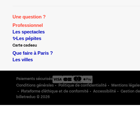
Une question ?
Professionnel
Les spectacles
✨Les pépites
Carte cadeau
Que faire à Paris ?
Les villes
Paiements sécurisés
Conditions générales
Politique de confidentialité
Mentions légale
Plateforme d'éthique et de conformité
Accessibilité
Gestion de
billetreduc ©
2026