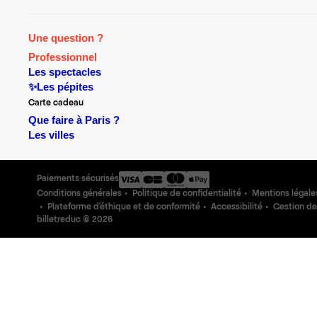
Une question ?
Professionnel
Les spectacles
✨Les pépites
Carte cadeau
Que faire à Paris ?
Les villes
Paiements sécurisés
Conditions générales
Politique de confidentialité
Mentions légale
Plateforme d'éthique et de conformité
Accessibilité
Gestion de
billetreduc ©
2026