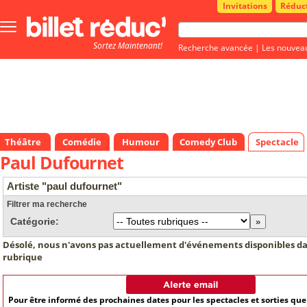
Invitations
Réduc
Bouton
menu
Sortez Maintenant!
principale
Recherche avancée
|
Les nouvea
Théâtre
Comédie
Humour
Comedy Club
Spectacle
Paul Dufournet
Artiste "paul dufournet"
Filtrer ma recherche
Catégorie:
Désolé, nous n'avons pas actuellement d'événements disponibles da
rubrique
Pour être informé des prochaines dates pour les spectacles et sorties qu